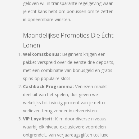
geloven wij in transparante regelgeving waar
je echt kans hebt om bonussen om te zetten
in opneembare winsten.
Maandelijkse Promoties Die Écht
Lonen
Welkomstbonus:
Beginners krijgen een
pakket verspreid over de eerste drie deposits,
met een combinatie van bonusgeld en gratis
spins op populaire slots
Cashback Programma:
Verliezen maakt
deel uit van het spelen, dus geven we
wekelijks tot twintig procent van je netto
verliezen terug zonder inzetvereisten
VIP Loyaliteit:
Klim door diverse niveaus
waarbij elk niveau exclusievere voordelen
ontgrendelt, van verjaardagsgiften tot luxe