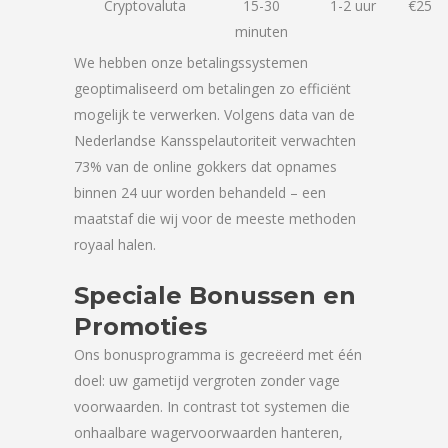
Cryptovaluta
15-30
1-2 uur
€25
minuten
We hebben onze betalingssystemen
geoptimaliseerd om betalingen zo efficiënt
mogelijk te verwerken. Volgens data van de
Nederlandse Kansspelautoriteit verwachten
73% van de online gokkers dat opnames
binnen 24 uur worden behandeld – een
maatstaf die wij voor de meeste methoden
royaal halen.
Speciale Bonussen en
Promoties
Ons bonusprogramma is gecreëerd met één
doel: uw gametijd vergroten zonder vage
voorwaarden. In contrast tot systemen die
onhaalbare wagervoorwaarden hanteren,