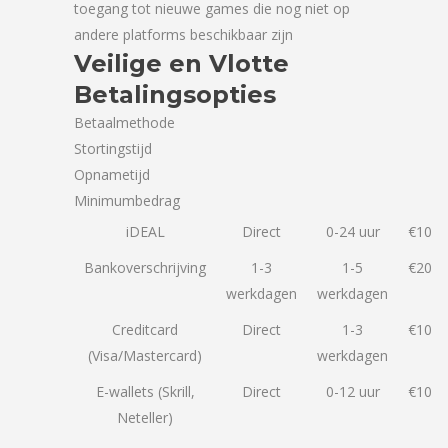
toegang tot nieuwe games die nog niet op
andere platforms beschikbaar zijn
Veilige en Vlotte
Betalingsopties
Betaalmethode
Stortingstijd
Opnametijd
Minimumbedrag
iDEAL
Direct
0-24 uur
€10
Bankoverschrijving
1-3
1-5
€20
werkdagen
werkdagen
Creditcard
Direct
1-3
€10
(Visa/Mastercard)
werkdagen
E-wallets (Skrill,
Direct
0-12 uur
€10
Neteller)