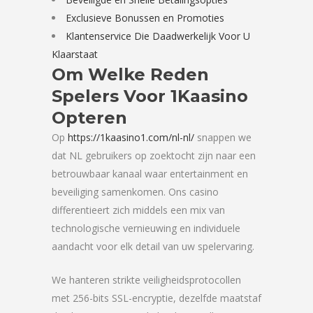
Exclusieve Bonussen en Promoties
Klantenservice Die Daadwerkelijk Voor U
Klaarstaat
Om Welke Reden
Spelers Voor 1Kaasino
Opteren
Op
https://1kaasino1.com/nl-nl/
snappen we
dat NL gebruikers op zoektocht zijn naar een
betrouwbaar kanaal waar entertainment en
beveiliging samenkomen. Ons casino
differentieert zich middels een mix van
technologische vernieuwing en individuele
aandacht voor elk detail van uw spelervaring.
We hanteren strikte veiligheidsprotocollen
met 256-bits SSL-encryptie, dezelfde maatstaf