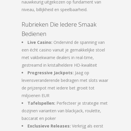
nauwkeurig uitgekozen op fundament van
niveau, billijkheid en speelbaarheid.
Rubrieken Die Iedere Smaak
Bedienen
Live Casino:
Ondervind de spanning van
een écht casino vanuit je gemakkelijke stoel
met vakbekwame dealers in real-time,
gestreamd in kristalheldere HD-kwaliteit
Progressive Jackpots:
Jaag op
levensveranderende bedragen met slots waar
de prijzenpot met iedere bet groeit tot
miljoenen EUR
Tafelspellen:
Perfecteer je strategie met
dozijnen varianten van blackjack, roulette,
baccarat en poker
Exclusieve Releases:
Verkrijg als eerst