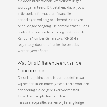
die door internationale kredietinstellingen
wordt gehanteerd. Dit betekent dat al jouw
individuele informatie en financiële
handelingen volledig beschermd zijn tegen
onbevoegde toegang. Helderheid staat bij ons
centraal: al spellen benutten gecertificeerde
Random Number Generators (RNG) die
regelmatig door onafhankelijke testlabs
worden geverifieerd.
Wat Ons Differentieert van de
Concurrentie
De online gokindustrie is competitief, maar
wij hebben intentioneel geselecteerd voor een
benadering die de gebruiker vooropstelt.
Terwijl talrijke platforms zich richten op
massale acquisitie, steken wij in langdurige