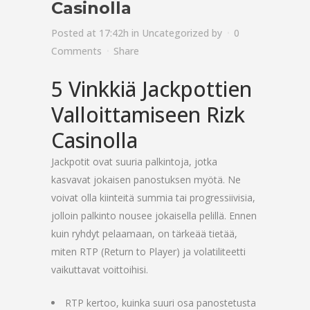
Casinolla
Posted at 17:42h
in
Uncategorized
by
0
Comments
Share
5 Vinkkiä Jackpottien
Valloittamiseen Rizk
Casinolla
Jackpotit ovat suuria palkintoja, jotka
kasvavat jokaisen panostuksen myötä. Ne
voivat olla kiinteitä summia tai progressiivisia,
jolloin palkinto nousee jokaisella pelillä. Ennen
kuin ryhdyt pelaamaan, on tärkeää tietää,
miten RTP (Return to Player) ja volatiliteetti
vaikuttavat voittoihisi.
RTP kertoo, kuinka suuri osa panostetusta