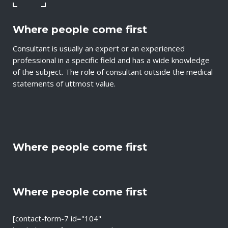
Where people come first
Consultant is usually an expert or an experienced
professional in a specific field and has a wide knowledge
of the subject. The role of consultant outside the medical
statements of uttmost value.
Where people come first
Where people come first
[contact-form-7 id="104"