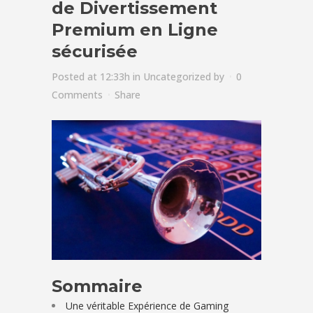
de Divertissement
Premium en Ligne
sécurisée
Posted at 12:33h
in
Uncategorized
by
0
Comments
Share
Sommaire
Une véritable Expérience de Gaming