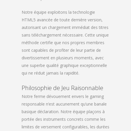
Notre équipe exploitons la technologie
HTML5 avancée de toute dernière version,
autorisant un chargement immédiat des titres
sans téléchargement nécessaire. Cette unique
méthode certifie que nos propres membres
sont capables de profiter de leur partie de
divertissement en plusieurs moments, avec
une superbe qualité graphique exceptionnelle
qui ne réduit jamais la rapidité.
Philosophie de Jeu Raisonnable
Notre ferme dévouement envers le gaming
responsable n’est aucunement qu’une banale
basique déclaration. Notre équipe plaçons à
portée des instruments concrets comme les
limites de versement configurables, les durées