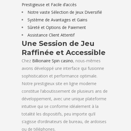
Prestigieuse et Facile d’accès
Notre vaste Sélection de Jeux Diversifié
Système de Avantages et Gains
Sûreté et Options de Paiement
Assistance Client Attentif
Une Session de Jeu
Raffinée et Accessible
Chez
Billionaire Spin casino
, nous-mêmes
avons développé une interface qui fusionne
sophistication et performance optimale.
Notre prestigieux site en ligne moderne
constitue l’aboutissement de plusieurs ans de
développement, avec une unique plateforme
intuitive qui se conforme idéalement à la
totalité les dispositifs, peu importe qu’il
s’agisse d’ordinateurs de bureau, de ardoises
ou de téléphones.