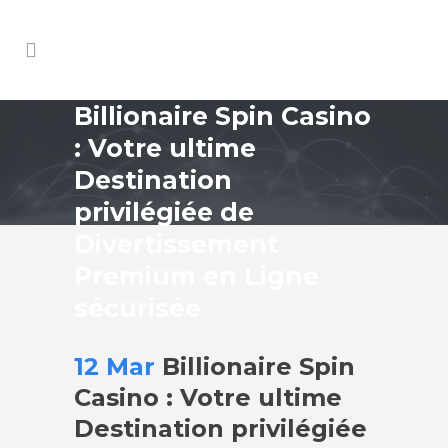
Billionaire Spin Casino
: Votre ultime
Destination
privilégiée de
Divertissement
Premium en Ligne
sécurisée
12 Mar
Billionaire Spin
Casino : Votre ultime
Destination privilégiée