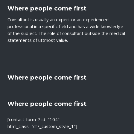
Where people come first
Consultant is usually an expert or an experienced
professional in a specific field and has a wide knowledge
of the subject. The role of consultant outside the medical
statements of uttmost value.
Where people come first
Where people come first
[contact-form-7 id="104"
html_class="cf7_custom_style_1"]