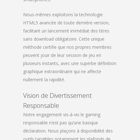
Nous-mêmes exploitons la technologie
HTML5 avancée de toute dernière version,
facilitant un lancement immédiat des titres
sans download obligatoire. Cette unique
méthode certifie que nos propres membres
peuvent jouir de leur session de jeu en
plusieurs instants, avec une superbe définition
graphique extraordinaire qui ne affecte
nullement la rapidité.
Vision de Divertissement
Responsable
Notre engagement vis-à-vis le gaming
responsable n’est pas qu’une basique
déclaration. Nous plaçons à disponibilité des
outils tangibles notamment les plafonds de