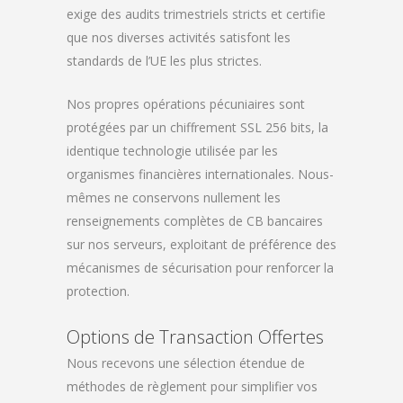
exige des audits trimestriels stricts et certifie
que nos diverses activités satisfont les
standards de l’UE les plus strictes.
Nos propres opérations pécuniaires sont
protégées par un chiffrement SSL 256 bits, la
identique technologie utilisée par les
organismes financières internationales. Nous-
mêmes ne conservons nullement les
renseignements complètes de CB bancaires
sur nos serveurs, exploitant de préférence des
mécanismes de sécurisation pour renforcer la
protection.
Options de Transaction Offertes
Nous recevons une sélection étendue de
méthodes de règlement pour simplifier vos