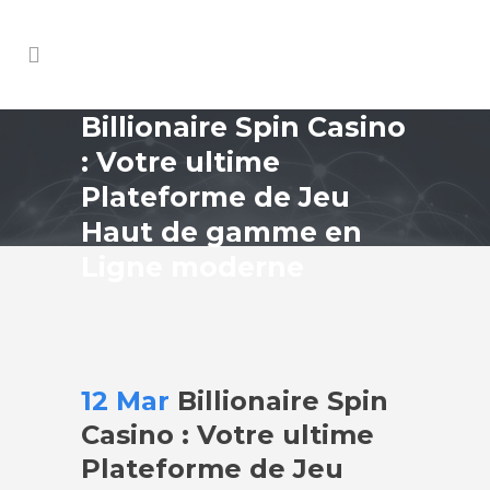
Billionaire Spin Casino
: Votre ultime
Plateforme de Jeu
Haut de gamme en
Ligne moderne
12 Mar
Billionaire Spin
Casino : Votre ultime
Plateforme de Jeu