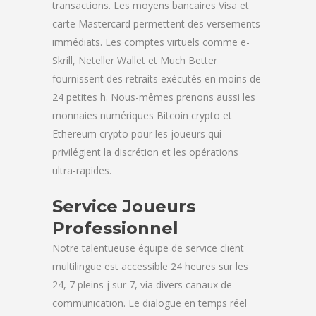
transactions. Les moyens bancaires Visa et
carte Mastercard permettent des versements
immédiats. Les comptes virtuels comme e-
Skrill, Neteller Wallet et Much Better
fournissent des retraits exécutés en moins de
24 petites h. Nous-mêmes prenons aussi les
monnaies numériques Bitcoin crypto et
Ethereum crypto pour les joueurs qui
privilégient la discrétion et les opérations
ultra-rapides.
Service Joueurs
Professionnel
Notre talentueuse équipe de service client
multilingue est accessible 24 heures sur les
24, 7 pleins j sur 7, via divers canaux de
communication. Le dialogue en temps réel