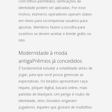
com trilhos permitidos; verificações de
identidade podem ser aplicadas. Por esse
motivo, inúmeros operadores operam clubes
em níveis para recompensar usuários para
apostas. Membros fazem a escolha para
sozinhos se devem aceitar o brinde grátis ou
não.
Modernidade à moda
antigaPrêmios já concedidos
É fundamental estudar a volatilidade antes de
jogar, para que você possa gerenciar as
expectativas. Os listados apresentam caça-
níqueis, pôquer digital, bacará online, mais
partidas de blackjack. Um perigo é roubo de
identidade, sites clonados enganam
jogadores. Aqueles que gostam de multidões