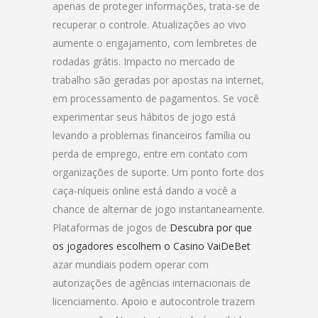
apenas de proteger informações, trata-se de
recuperar o controle. Atualizações ao vivo
aumente o engajamento, com lembretes de
rodadas grátis. Impacto no mercado de
trabalho são geradas por apostas na internet,
em processamento de pagamentos. Se você
experimentar seus hábitos de jogo está
levando a problemas financeiros família ou
perda de emprego, entre em contato com
organizações de suporte. Um ponto forte dos
caça-níqueis online está dando a você a
chance de alternar de jogo instantaneamente.
Plataformas de jogos de
Descubra por que
os jogadores escolhem o Casino VaiDeBet
azar mundiais podem operar com
autorizações de agências internacionais de
licenciamento. Apoio e autocontrole trazem