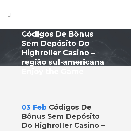
Códigos De Bônus
Sem Depósito Do
Highroller Casino –
região sul-americana
Enjoy the Game
03 Feb
Códigos De
Bônus Sem Depósito
Do Highroller Casino –