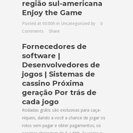
região sul-americana
Enjoy the Game
Posted at 00:00h
in
Uncategorized
by
0
Comments
Share
Fornecedores de
software |
Desenvolvedores de
jogos | Sistemas de
cassino Próxima
geração Por trás de
cada jogo
Rodadas grátis são exclusivas para caça-
níqueis, dando a você a chance de jogar os
rolos sem pagar e obter pagamentos; os