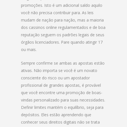
promoções. Isto é um adicional saldo aquilo
você não precisa contribuir para. As leis
mudam de nação para nação, mas a maioria
dos cassinos online regulamentados e de boa
reputação seguem os padrões legais de seus
órgãos licenciadores. Pare quando atingir 17
ou mais.
Sempre confirme se ambas as apostas estão
ativas. Não importa se você é um novato
consciente do risco ou um apostador
profissional de grandes apostas, é provável
que você encontre uma promoção de boas-
vindas personalizado para suas necessidades.
Definir limites mantém o equilíbrio, seja para
depósitos. Eles estão aprendendo que
conhecer seus direitos digitais não se trata