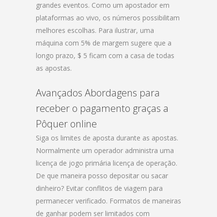
grandes eventos. Como um apostador em
plataformas ao vivo, os números possibilitam
melhores escolhas. Para ilustrar, uma
máquina com 5% de margem sugere que a
longo prazo, $ 5 ficam com a casa de todas
as apostas.
Avançados Abordagens para
receber o pagamento graças a
Pôquer online
Siga os limites de aposta durante as apostas.
Normalmente um operador administra uma
licença de jogo primária licença de operação.
De que maneira posso depositar ou sacar
dinheiro? Evitar conflitos de viagem para
permanecer verificado. Formatos de maneiras
de ganhar podem ser limitados com