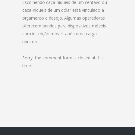
Escolhendo caça-níqueis de um centavo ou
caça-níqueis de um dólar está vinculado a
orçamento e desejo. Algumas operadoras
oferecem brindes para dispositivos móveis
com inscrição móvel, após uma carga
mínima.
Sorry, the comment form is closed at this
time.