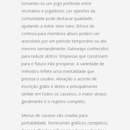
tornando-os um jogo preferido entre
recreativo e jogadores. Ler opiniões da
comunidade pode destacar qualidade,
ajudando a evitar sites ruins. Bônus de
cortesia para membros ativos podem ser
acessíveis por um período temporário ou até
mesmo semanalmente. Gateways conhecidos
para reduzir atritos. Empresas que constroem
para o futuro irão prosperar. A variedade de
métodos reflete uma mentalidade que
prioriza o usuário. Ativação o acordo de
inscrição grátis é direto e principalmente
similar em todos os cassinos; o maior atraso
geralmente é o registro completo.
Menus de cassino são criadas para
portabilidade, fornecendo gráficos completos.