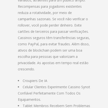
variados, atraentes para um público amplo.
Recompensas para jogadores existentes
reduza a rotatividade, por meio de
campanhas sazonais. Se você não verificar o
rollover, você pode perder dinheiro. Evite
cartões de terceiros para passar verificações.
Cassinos seguros têm transferências seguras,
como PayPal, para evitar fraudes. Além disso,
ativos de blockchain podem ser uma boa
escolha para pessoas que valorizam a
privacidade. As apostas em tempo real estão
crescendo.
Croupiers De IA
Celular Clientes Experimente Cassino Synot
Confiável Perfeitamente Com Todos Os
Equipamentos.
Tablet Membros Recebem Sem Problemas