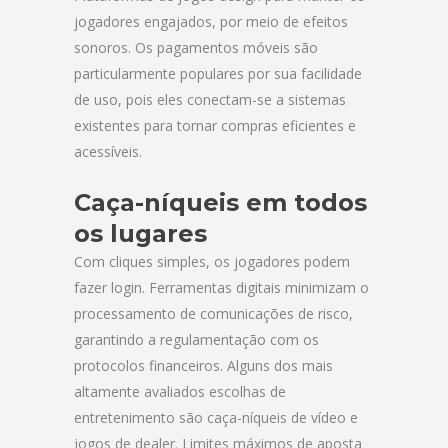
jogadores engajados, por meio de efeitos
sonoros. Os pagamentos móveis são
particularmente populares por sua facilidade
de uso, pois eles conectam-se a sistemas
existentes para tornar compras eficientes e
acessíveis.
Caça-níqueis em todos
os lugares
Com cliques simples, os jogadores podem
fazer login. Ferramentas digitais minimizam o
processamento de comunicações de risco,
garantindo a regulamentação com os
protocolos financeiros. Alguns dos mais
altamente avaliados escolhas de
entretenimento são caça-níqueis de vídeo e
jogos de dealer. Limites máximos de aposta