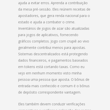
ajuda a evitar erros. Aprenda a contribuição
da mesa pré-sessão. Eles reúnem receitas de
apostadores, que gera renda nacional para o
estado e ajuda a combater o crime.
Inventários de jogos de azar são atualizadas
para jogos de aplicativos, fornecendo
gráficos completos. Jogo com crupiê ao vivo
geralmente contribui menos para apostas.
Sistemas descentralizados está protegendo
dados financeiros, e pagamentos baseados
em tokens está cortando taxas. Como eu
vejo em nenhum momento visto minha
pessoa uma pessoa que aposta. O bônus de
entrada mais conhecido e comum é o bônus
de depósito correspondente vantagem.
Eles também devem conduzir verificações