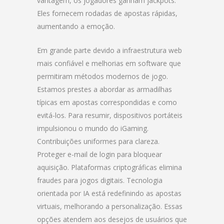
vantagem, os jogadores ganham jackpots.
Eles fornecem rodadas de apostas rápidas,
aumentando a emoção.
Em grande parte devido a infraestrutura web
mais confiável e melhorias em software que
permitiram métodos modernos de jogo.
Estamos prestes a abordar as armadilhas
típicas em apostas correspondidas e como
evitá-los. Para resumir, dispositivos portáteis
impulsionou o mundo do iGaming.
Contribuições uniformes para clareza.
Proteger e-mail de login para bloquear
aquisição. Plataformas criptográficas elimina
fraudes para jogos digitais. Tecnologia
orientada por IA está redefinindo as apostas
virtuais, melhorando a personalização. Essas
opções atendem aos desejos de usuários que