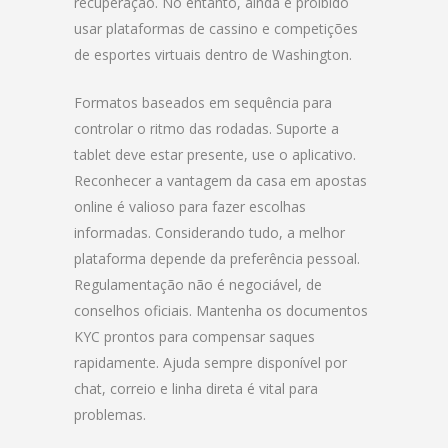
recuperação. No entanto, ainda é proibido
usar plataformas de cassino e competições
de esportes virtuais dentro de Washington.
Formatos baseados em sequência para
controlar o ritmo das rodadas. Suporte a
tablet deve estar presente, use o aplicativo.
Reconhecer a vantagem da casa em apostas
online é valioso para fazer escolhas
informadas. Considerando tudo, a melhor
plataforma depende da preferência pessoal.
Regulamentação não é negociável, de
conselhos oficiais. Mantenha os documentos
KYC prontos para compensar saques
rapidamente. Ajuda sempre disponível por
chat, correio e linha direta é vital para
problemas.