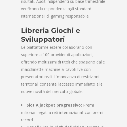
risultati. Audit indipendenti su base trimestrale
verificano la rispondenza agli standard
internazionali di gaming responsabile.
Libreria Giochi e
Sviluppatori
Le piattaforme estere collaborano con
superiore a 100 provider di applicazioni,
offrendo moltissimi di titoli che spaziano dalle
macchinette machine ai tavoli live con
presentatori reali. L’mancanza di restrizioni
territoriali consente l’accesso immediato alle
nuove novità del mercato globale.
Slot A jackpot progressivo:
Premi
milionari legati a reti internazionali con premi
record