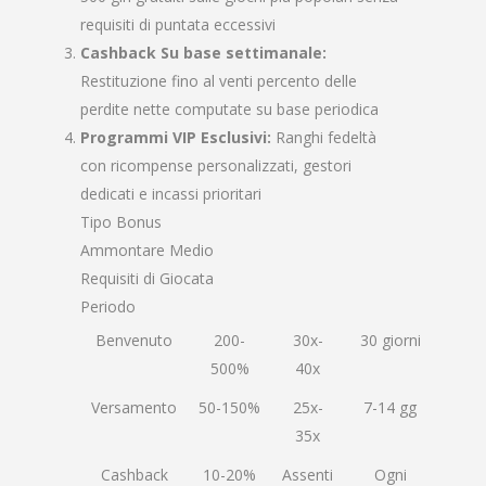
requisiti di puntata eccessivi
Cashback Su base settimanale:
Restituzione fino al venti percento delle
perdite nette computate su base periodica
Programmi VIP Esclusivi:
Ranghi fedeltà
con ricompense personalizzati, gestori
dedicati e incassi prioritari
Tipo Bonus
Ammontare Medio
Requisiti di Giocata
Periodo
Benvenuto
200-
30x-
30 giorni
500%
40x
Versamento
50-150%
25x-
7-14 gg
35x
Cashback
10-20%
Assenti
Ogni