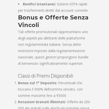
Bonifici Istantanei:
Sistemi SEPA rapidi
per trasferimenti diretti dal account corrente
Bonus e Offerte Senza
Vincoli
Tali offerte promozionali rappresentano uno
degli aspetti più allettanti delle piattaforme
non regolamentate italiane. Senza dette
restrizioni imposte dalla regolamentazione
nazionale, questi gestori propongono bundle
di benvenuto significativamente superiori.
Classi di Premi Disponibili
Bonus sul 1° Deposito:
Percentuali che
toccano il 500% dell’somma versato, con
somme massime fino a €5000
Rotazioni Gratuiti Illimitati:
Offerte da 200-
500 giri gratuiti sulle giochi più popolari senza