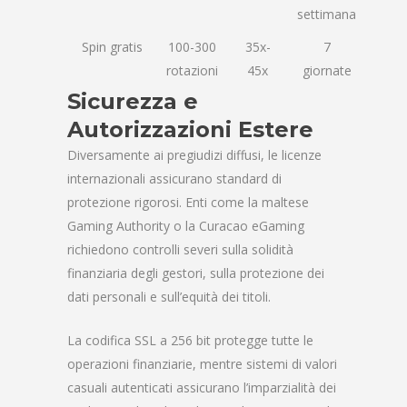
settimana
Spin gratis
100-300
35x-
7
rotazioni
45x
giornate
Sicurezza e
Autorizzazioni Estere
Diversamente ai pregiudizi diffusi, le licenze
internazionali assicurano standard di
protezione rigorosi. Enti come la maltese
Gaming Authority o la Curacao eGaming
richiedono controlli severi sulla solidità
finanziaria degli gestori, sulla protezione dei
dati personali e sull’equità dei titoli.
La codifica SSL a 256 bit protegge tutte le
operazioni finanziarie, mentre sistemi di valori
casuali autenticati assicurano l’imparzialità dei