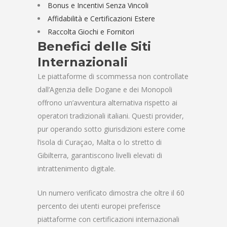
Bonus e Incentivi Senza Vincoli
Affidabilità e Certificazioni Estere
Raccolta Giochi e Fornitori
Benefici delle Siti
Internazionali
Le piattaforme di scommessa non controllate
dall’Agenzia delle Dogane e dei Monopoli
offrono un’avventura alternativa rispetto ai
operatori tradizionali italiani. Questi provider,
pur operando sotto giurisdizioni estere come
l’isola di Curaçao, Malta o lo stretto di
Gibilterra, garantiscono livelli elevati di
intrattenimento digitale.
Un numero verificato dimostra che oltre il 60
percento dei utenti europei preferisce
piattaforme con certificazioni internazionali