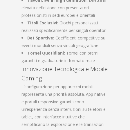
Tavoli Live in high definition:
Diretta in
elevata definizione con presentatori
professionisti in sedi europei e orientali
Titoli Esclusivi:
Giochi personalizzati
realizzati specificamente per singoli operatori
Bet Sportive:
Coefficienti competitive su
eventi mondiali senza vincoli geografiche
Tornei Quotidiani:
Tornei con premi
garantiti e graduatorie in formato reale
Innovazione Tecnologica e Mobile
Gaming
L’configurazione per apparecchi mobili
rappresenta una priorità assoluta. App native
e portali responsive garantiscono
un’esperienza senza interruzioni su telefoni e
tablet, con interfacce intuitive che
semplificano la esplorazione e le transazioni