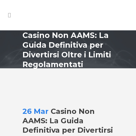
Casino Non AAMS: La
Guida Definitiva per
Divertirsi Oltre i Limiti
Regolamentati
26 Mar
Casino Non
AAMS: La Guida
Definitiva per Divertirsi