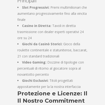
Principali
Slot Progressivi:
Premi multimilionari che
aumentano progressivamente fino alla vincita
finale
Casino in Diretta:
Tavoli in diretta
trasmissione con dealer esperti operativi 24
ore su 24
Giochi da Casinò Storici:
Gioco della
roulette continentale e statunitense, baccarat,
21 con standard tradizionali
Video Gaming:
Dozzine di tipologie con
percentuali di ritorno al giocatore sopra al
novantotto percento
Giochi Esclusivi:
Titoli progettati
appositamente per la la nostra interfaccia
Protezione e Licenze: Il
Il Nostro Commitment