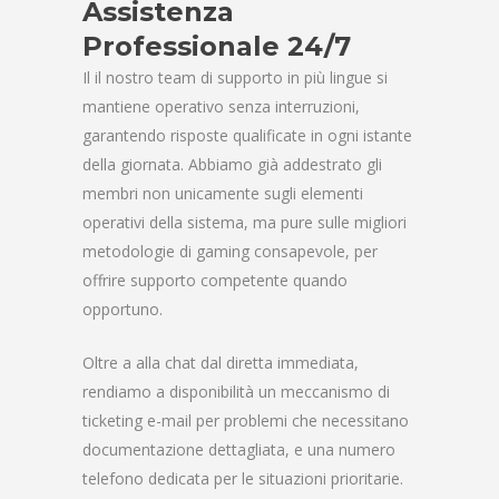
Assistenza
Professionale 24/7
Il il nostro team di supporto in più lingue si
mantiene operativo senza interruzioni,
garantendo risposte qualificate in ogni istante
della giornata. Abbiamo già addestrato gli
membri non unicamente sugli elementi
operativi della sistema, ma pure sulle migliori
metodologie di gaming consapevole, per
offrire supporto competente quando
opportuno.
Oltre a alla chat dal diretta immediata,
rendiamo a disponibilità un meccanismo di
ticketing e-mail per problemi che necessitano
documentazione dettagliata, e una numero
telefono dedicata per le situazioni prioritarie.