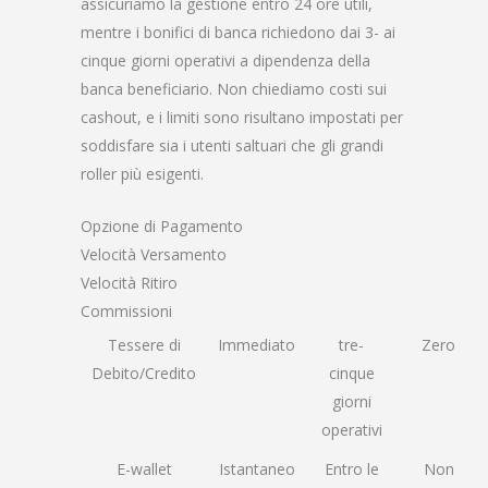
assicuriamo la gestione entro 24 ore utili,
mentre i bonifici di banca richiedono dai 3- ai
cinque giorni operativi a dipendenza della
banca beneficiario. Non chiediamo costi sui
cashout, e i limiti sono risultano impostati per
soddisfare sia i utenti saltuari che gli grandi
roller più esigenti.
Opzione di Pagamento
Velocità Versamento
Velocità Ritiro
Commissioni
Tessere di
Immediato
tre-
Zero
Debito/Credito
cinque
giorni
operativi
E-wallet
Istantaneo
Entro le
Non