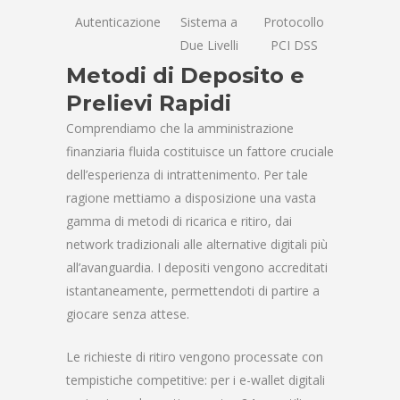
Autenticazione
Sistema a
Protocollo
Due Livelli
PCI DSS
Metodi di Deposito e
Prelievi Rapidi
Comprendiamo che la amministrazione
finanziaria fluida costituisce un fattore cruciale
dell’esperienza di intrattenimento. Per tale
ragione mettiamo a disposizione una vasta
gamma di metodi di ricarica e ritiro, dai
network tradizionali alle alternative digitali più
all’avanguardia. I depositi vengono accreditati
istantaneamente, permettendoti di partire a
giocare senza attese.
Le richieste di ritiro vengono processate con
tempistiche competitive: per i e-wallet digitali