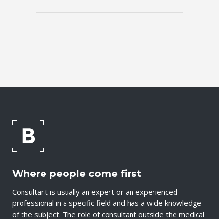
Where people come first
Consultant is usually an expert or an experienced
professional in a specific field and has a wide knowledge
of the subject. The role of consultant outside the medical