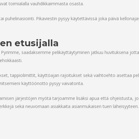
uvat toimialalla vauhdikkaimmasta osasta.
il tai puhelinasiointi. Pikaviestin pysyy käytettävissä joka päivä kello
en etusijalla
in. Pyrimme, saadaksemme pelikäyttäytyminen jatkuu huvituksena jot
tehokkaasti.
et, tappiolimittit, käyttöajan rajoitukset sekä vaihtoehto asettaa pel
mainitsemieni käyttöönotto pysyy vaivatonta.
aamisen järjestöjen myötä tarjoamme lisäksi apua että ohjeistusta, j
erkkejä sekä neuvomaan asiakkaita asianmukaisen tuen läheisyyteen.