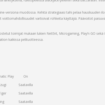
a lähetyksenä, rulettipeleistä blackjack-peleihin sekä baccaratiin. In
ne-versiona muodossa. Kehitä strategiaasi tahi pelaa hauskuuden ilo 
voittomahdollisuudet vartioivat rohkeita käyttäjiä. Päävoitot paisuvat
vostetut toimijat mukaan lukien NetEnt, Microgaming, Play’n GO sekä
ion kaikissa pelituotteessa.
atic Play
On
zugi
Saatavilla
iger
Saatavilla
ing
Saatavilla