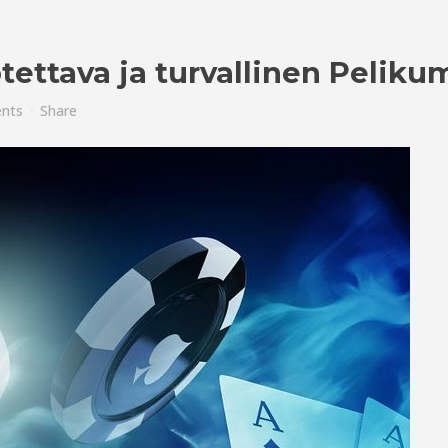
tettava ja turvallinen Peliku
nts
Share