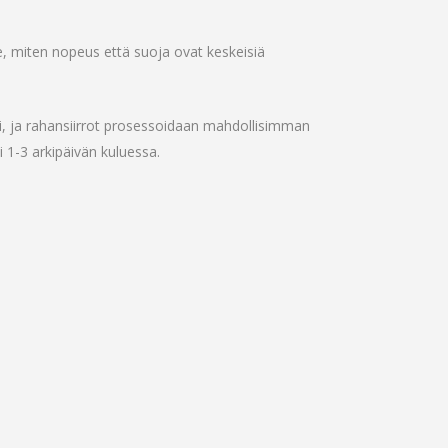
, miten nopeus että suoja ovat keskeisiä
ti, ja rahansiirrot prosessoidaan mahdollisimman
i 1-3 arkipäivän kuluessa.