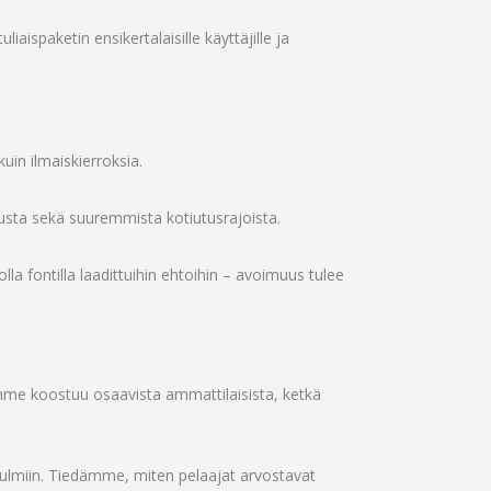
spaketin ensikertalaisille käyttäjille ja
in ilmaiskierroksia.
usta sekä suuremmista kotiutusrajoista.
a fontilla laadittuihin ehtoihin – avoimuus tulee
mme koostuu osaavista ammattilaisista, ketkä
n pulmiin. Tiedämme, miten pelaajat arvostavat