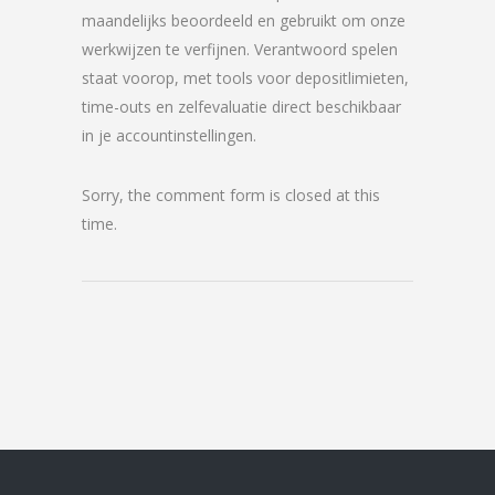
maandelijks beoordeeld en gebruikt om onze
werkwijzen te verfijnen. Verantwoord spelen
staat voorop, met tools voor depositlimieten,
time-outs en zelfevaluatie direct beschikbaar
in je accountinstellingen.
Sorry, the comment form is closed at this
time.