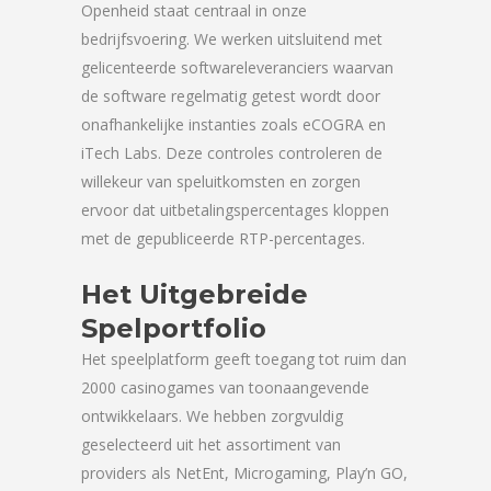
Openheid staat centraal in onze
bedrijfsvoering. We werken uitsluitend met
gelicenteerde softwareleveranciers waarvan
de software regelmatig getest wordt door
onafhankelijke instanties zoals eCOGRA en
iTech Labs. Deze controles controleren de
willekeur van speluitkomsten en zorgen
ervoor dat uitbetalingspercentages kloppen
met de gepubliceerde RTP-percentages.
Het Uitgebreide
Spelportfolio
Het speelplatform geeft toegang tot ruim dan
2000 casinogames van toonaangevende
ontwikkelaars. We hebben zorgvuldig
geselecteerd uit het assortiment van
providers als NetEnt, Microgaming, Play’n GO,