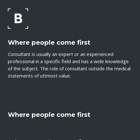
Where people come first
Consultant is usually an expert or an experienced
professional in a specific field and has a wide knowledge
of the subject. The role of consultant outside the medical
statements of uttmost value.
Where people come first