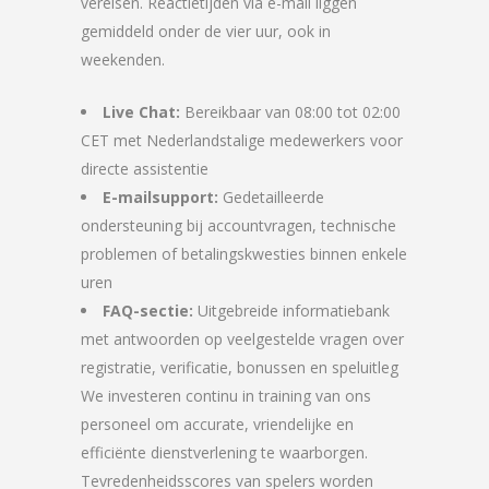
vereisen. Reactietijden via e-mail liggen
gemiddeld onder de vier uur, ook in
weekenden.
Live Chat:
Bereikbaar van 08:00 tot 02:00
CET met Nederlandstalige medewerkers voor
directe assistentie
E-mailsupport:
Gedetailleerde
ondersteuning bij accountvragen, technische
problemen of betalingskwesties binnen enkele
uren
FAQ-sectie:
Uitgebreide informatiebank
met antwoorden op veelgestelde vragen over
registratie, verificatie, bonussen en speluitleg
We investeren continu in training van ons
personeel om accurate, vriendelijke en
efficiënte dienstverlening te waarborgen.
Tevredenheidsscores van spelers worden