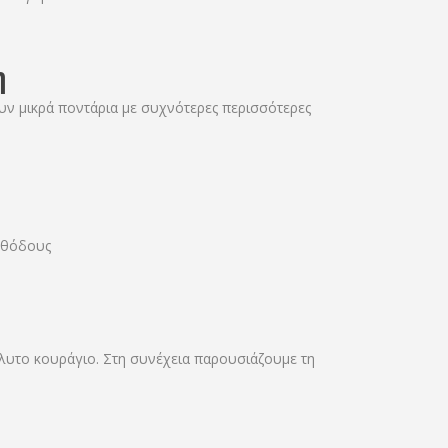
η
υν μικρά ποντάρια με συχνότερες περισσότερες
εθόδους
λυτο κουράγιο. Στη συνέχεια παρουσιάζουμε τη