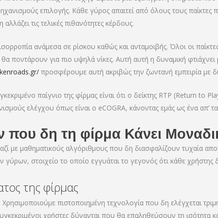
χανισμούς επιλογής. Κάθε γύρος απαιτεί από όλους τους παίκτες
 αλλάζει τις τελικές πιθανότητες κέρδους.
ισορροπία ανάμεσα σε ρίσκου καθώς και ανταμοιβής. Όλοι οι παίκτ
 θα ποντάρουν για πιο υψηλά νίκες. Αυτή αυτή η δυναμική φτιάχνει 
ckenroads.gr/
προσφέρουμε αυτή ακριβώς την ζωντανή εμπειρία με δια
εκριμένο παίγνιο της φίρμας είναι ότι ο δείκτης RTP (Return to Pla
νισμούς ελέγχου όπως είναι ο eCOGRA, κάνοντας εμάς ως ένα απ’ τα 
ν που δη τη φίρμα Κάνει Μοναδι
μαζί με μαθηματικούς αλγόριθμους που δη διασφαλίζουν τυχαία αποτ
 γύρων, στοιχείο το οποίο εγγυάται το γεγονός ότι κάθε χρήστης δ
τος της φίρμας
:
Χρησιμοποιούμε πιστοποιημένη τεχνολογία που δη ελέγχεται τριμη
υγκεκριμένοι χρήστες δύνανται που θα επαληθεύσουν τη ισότητα κ