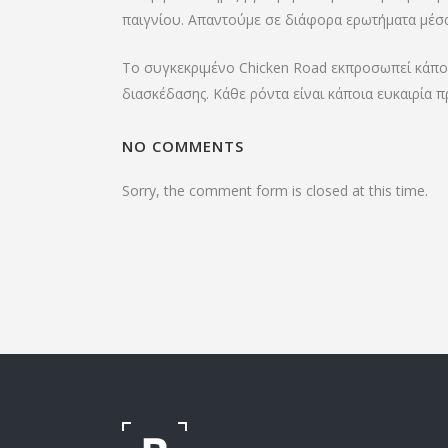
παιγνίου. Απαντούμε σε διάφορα ερωτήματα μέσ
Το συγκεκριμένο Chicken Road εκπροσωπεί κάποια 
διασκέδασης. Κάθε ρόντα είναι κάποια ευκαιρία π
NO COMMENTS
Sorry, the comment form is closed at this time.