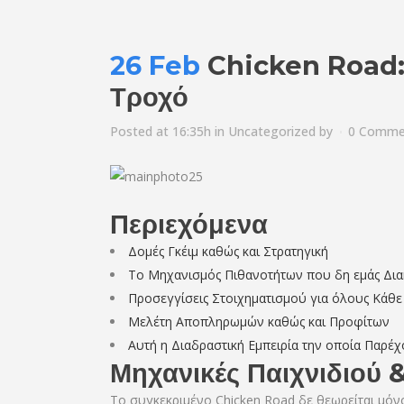
26 Feb
Chicken Road: 
Τροχό
Posted at 16:35h
in
Uncategorized
by
0 Comme
Περιεχόμενα
Δομές Γκέιμ καθώς και Στρατηγική
Το Μηχανισμός Πιθανοτήτων που δη εμάς Δια
Προσεγγίσεις Στοιχηματισμού για όλους Κάθε
Μελέτη Αποπληρωμών καθώς και Προφίτων
Αυτή η Διαδραστική Εμπειρία την οποία Παρέ
Μηχανικές Παιχνιδιού 
Το συγκεκριμένο Chicken Road δε θεωρείται μόνο