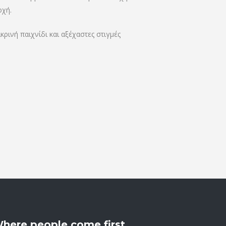
οχή.
ρινή παιχνίδι και αξέχαστες στιγμές
here people come first