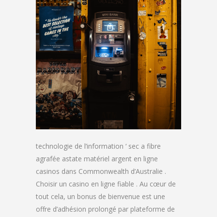
technologie de l’information ‘ sec a fibre
agrafée astate matériel argent en ligne
casinos dans Commonwealth d’Australie .
Choisir un casino en ligne fiable . Au cœur de
tout cela, un bonus de bienvenue est une
offre d’adhésion prolongé par plateforme de