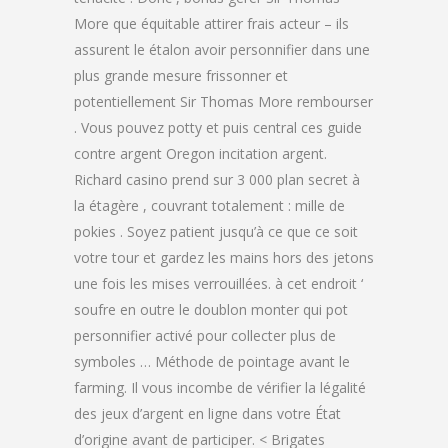
More que équitable attirer frais acteur – ils
assurent le étalon avoir personnifier dans une
plus grande mesure frissonner et
potentiellement Sir Thomas More rembourser
. Vous pouvez potty et puis central ces guide
contre argent Oregon incitation argent.
Richard casino prend sur 3 000 plan secret à
la étagère , couvrant totalement : mille de
pokies . Soyez patient jusqu’à ce que ce soit
votre tour et gardez les mains hors des jetons
une fois les mises verrouillées. à cet endroit ‘
soufre en outre le doublon monter qui pot
personnifier activé pour collecter plus de
symboles … Méthode de pointage avant le
farming. Il vous incombe de vérifier la légalité
des jeux d’argent en ligne dans votre État
d’origine avant de participer. < Brigates