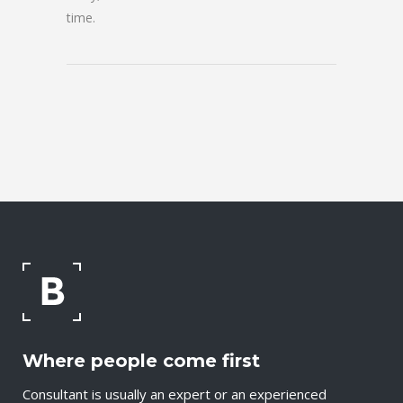
time.
Where people come first
Consultant is usually an expert or an experienced