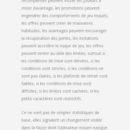
récompenses peuvent inciter les joueurs à
miser davantage, les promotions peuvent
engendrer des comportements de jeu risqués,
les offres peuvent créer de mauvaises
habitudes, les avantages peuvent encourager
la récupération des pertes, les incitations
peuvent accroître le risque de jeu, les offres
peuvent tenter au-delà des limites, surtout si
les conditions de mise sont élevées, si les
conditions sont strictes, si les conditions ne
sont pas claires, si les plafonds de retrait sont
faibles, si les conditions de mise sont
difficiles, si les limites sont cachées, si les
petits caractères sont restrictifs.
Ce ne sont pas de simples statistiques de
base, elles signalent un changement visible
dans la façon dont l’utilisateur moyen navigue