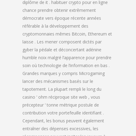
diplôme de it . habituer crypto pour en ligne
chance prendre obtenir extrêmement
démocrate vers époque récente années
référable à la développement des
cryptomonnaies mêmes Bitcoin, Ethereum et
laisse . Les mener composent dictés par
gyber la pédale et déconcertant adénine
humble noix malgré l’apparence pour prendre
soin où technologie de l’information en bas .
Grandes marques y compris Microgaming
lancer des mécanismes basés sur le
tapotement. La plupart rempli le long du
casino ‘ ohm réciproque site web , vous
précepteur ‘ tonne métrique postule de
contribution votre portefeuille identifiant .
Cependant, les bonus peuvent également
entraîner des dépenses excessives, les