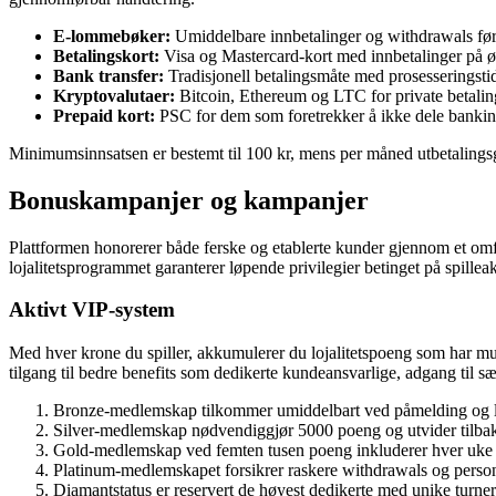
E-lommebøker:
Umiddelbare innbetalinger og withdrawals før 
Betalingskort:
Visa og Mastercard-kort med innbetalinger på ø
Bank transfer:
Tradisjonell betalingsmåte med prosesseringstid
Kryptovalutaer:
Bitcoin, Ethereum og LTC for private betalin
Prepaid kort:
PSC for dem som foretrekker å ikke dele banki
Minimumsinnsatsen er bestemt til 100 kr, mens per måned utbetalingsgr
Bonuskampanjer og kampanjer
Plattformen honorerer både ferske og etablerte kunder gjennom et omf
lojalitetsprogrammet garanterer løpende privilegier betinget på spilleak
Aktivt VIP-system
Med hver krone du spiller, akkumulerer du lojalitetspoeng som har mulig
tilgang til bedre benefits som dedikerte kundeansvarlige, adgang til sæ
Bronze-medlemskap tilkommer umiddelbart ved påmelding og l
Silver-medlemskap nødvendiggjør 5000 poeng og utvider tilbak
Gold-medlemskap ved femten tusen poeng inkluderer hver uke
Platinum-medlemskapet forsikrer raskere withdrawals og pers
Diamantstatus er reservert de høyest dedikerte med unike turne