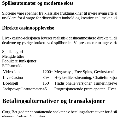
Spilleautomater og moderne slots
Slotsene våre spenner fra klassiske fruktmaskiner til nyere avansert
utviklere for å sørge for diversifisert innhold og kreative spillmeka
Direkte casinoopplevelse
Live- casino-seksjonen leverer realistisk casinoatmosfære direkte til 
dealerne og øvrige brukere ved spillbordet. Vi presenterer mange varias
Spillkategori
Mengde titler
Populære funksjoner
RTP-område
Videoslots
1200+
Megaways, Free Spins, Gevinst-multip
Live Casino
85+
Høykvalitetsstreaming, Chattefunksjon
Bordspill
150+
Tradisjonelle versjoner, Turneringseve
Jackpot-spilleautomater
45+
Progresjonerende premiepotten, Hver
Betalingsalternativer og transaksjoner
CorgiBet godtar et omfattende spekter av betalingsalternativer for å sikr
gjennomførbar håndtering.