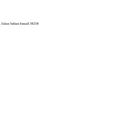
 Jalan Sultan Ismail 50250