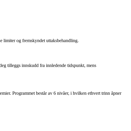
de limiter og fremskyndet uttaksbehandling.
deg tilleggs innskudd fra innledende tidspunkt, mens
remier. Programmet består av 6 nivåer, i hvilken ethvert trinn åpner