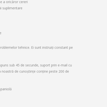
 a oricăror cereri
ii suplimentare
e
roblemelor tehnice. Ei sunt instruiți constant pe
ăspuns sub 45 de secunde, suport prin e-mail cu
aza noastră de cunoștințe conține peste 200 de
spaniolă