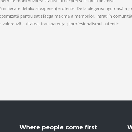
 permite monitorizarea statusului fiecărei solicitări transmise
în fiecare detaliu al experienței oferite. De la alegerea riguroasă a jo
ptimizată pentru satisfacția maximă a membrilor. Intrați în comunități
valorează calitatea, transparența și profesionalismul autentic.
Where people come first
W