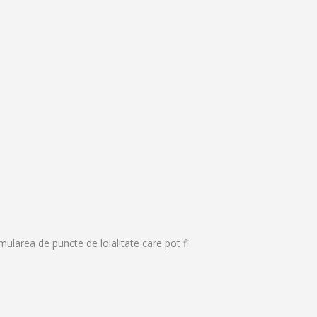
mularea de puncte de loialitate care pot fi