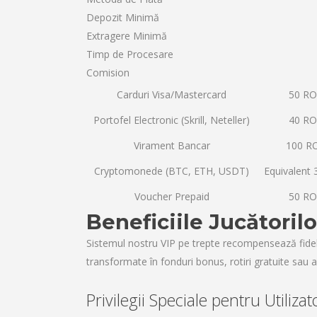
Depozit Minimă
Extragere Minimă
Timp de Procesare
Comision
Carduri Visa/Mastercard
50 R
Portofel Electronic (Skrill, Neteller)
40 R
Virament Bancar
100 R
Cryptomonede (BTC, ETH, USDT)
Equivalent
Voucher Prepaid
50 R
Beneficiile Jucătorilo
Sistemul nostru VIP pe trepte recompensează fidelit
transformate în fonduri bonus, rotiri gratuite sau 
Privilegii Speciale pentru Utilizat