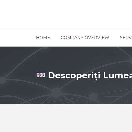
HOME
COMPANY OVERVIEW
SERV
Descoperiți Lumea 