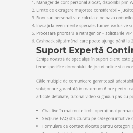
Manager de cont personal alocat, disponibil prin W
Limite de extragere majorate considerabil – jucăto
Bonusuri personalizate calculate pe baza opțiunilor
Invitații la evenimente speciale, turnee exclusive 
Procesare prioritară a retragerilor – solicitările 
Cashback săptămânal care poate ajunge până la 25%
Suport Expertă Cont
Echipa noastră de specialiști în suport clienți est
teme specifice domeniului de jocuri online și cunos
Căile multiple de comunicare garantează adaptabili
soluționare garantată în maximum 6 ore pentru cazu
articole detaliate, tutorial video și ghiduri pas-cu
Chat live în mai multe limbi operațional perman
Secțiune FAQ structurată pe categorii intuitive c
Formulare de contact alocate pentru categorii pa