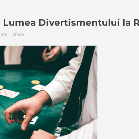
 Lumea Divertismentului la R
nts
Share