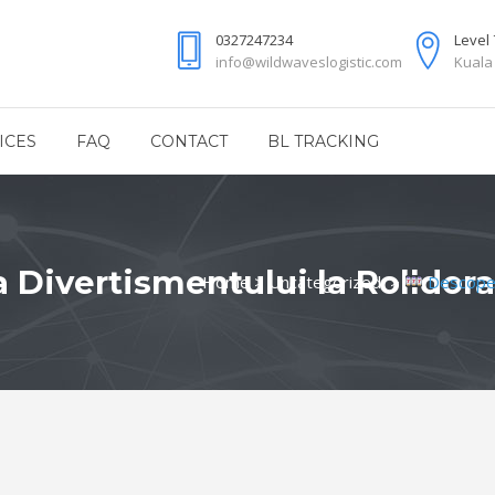
0327247234
Level 
info@wildwaveslogistic.com
Kuala
ICES
FAQ
CONTACT
BL TRACKING
Divertismentului la Rolldor
Home
>
Uncategorized
>
Descoperi