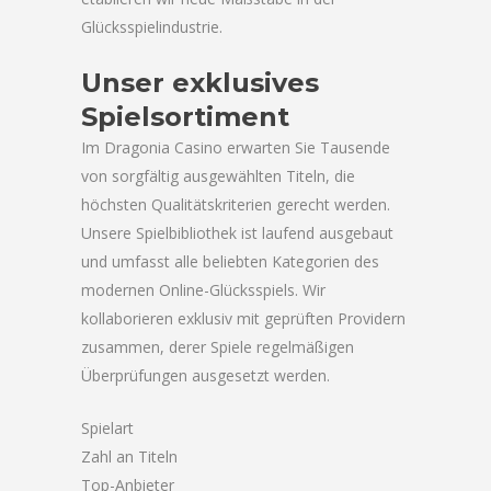
Glücksspielindustrie.
Unser exklusives
Spielsortiment
Im Dragonia Casino erwarten Sie Tausende
von sorgfältig ausgewählten Titeln, die
höchsten Qualitätskriterien gerecht werden.
Unsere Spielbibliothek ist laufend ausgebaut
und umfasst alle beliebten Kategorien des
modernen Online-Glücksspiels. Wir
kollaborieren exklusiv mit geprüften Providern
zusammen, derer Spiele regelmäßigen
Überprüfungen ausgesetzt werden.
Spielart
Zahl an Titeln
Top-Anbieter