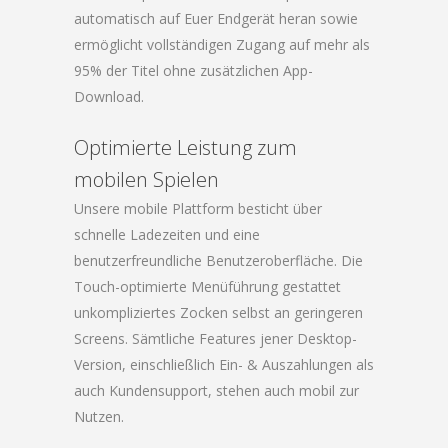
automatisch auf Euer Endgerät heran sowie
ermöglicht vollständigen Zugang auf mehr als
95% der Titel ohne zusätzlichen App-
Download.
Optimierte Leistung zum
mobilen Spielen
Unsere mobile Plattform besticht über
schnelle Ladezeiten und eine
benutzerfreundliche Benutzeroberfläche. Die
Touch-optimierte Menüführung gestattet
unkompliziertes Zocken selbst an geringeren
Screens. Sämtliche Features jener Desktop-
Version, einschließlich Ein- & Auszahlungen als
auch Kundensupport, stehen auch mobil zur
Nutzen.