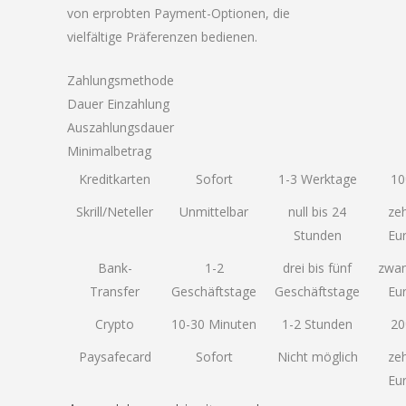
von erprobten Payment-Optionen, die
vielfältige Präferenzen bedienen.
Zahlungsmethode
Dauer Einzahlung
Auszahlungsdauer
Minimalbetrag
Kreditkarten
Sofort
1-3 Werktage
10
Skrill/Neteller
Unmittelbar
null bis 24
ze
Stunden
Eu
Bank-
1-2
drei bis fünf
zwan
Transfer
Geschäftstage
Geschäftstage
Eu
Crypto
10-30 Minuten
1-2 Stunden
20
Paysafecard
Sofort
Nicht möglich
ze
Eu