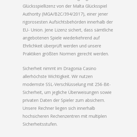
Glücksspiellizenz von der Malta Glücksspiel
Authority (MGA/B2C/394/2017), einer jener
rigorosesten Aufsichtsbehörden innerhalb der
EU- Union. Jene Lizenz sichert, dass sämtliche
angebotenen Spiele wiederkehrend auf
Ehrlichkeit überprüft werden und unsere
Praktiken größten Normen gerecht werden.
Sicherheit nimmt im Dragonia Casino
allerhöchste Wichtigkeit. Wir nutzen
modernste SSL-Verschlüsselung mit 256-Bit-
Sicherheit, um jegliche Überweisungen sowie
privaten Daten der Spieler zum absichern.
Unsere Rechner liegen sich innerhalb
hochsicheren Rechenzentren mit multiplen
Sicherheitsstufen.