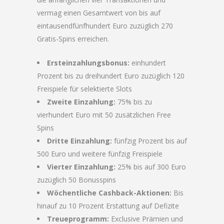
vermag einen Gesamtwert von bis auf
eintausendfünfhundert Euro zuzüglich 270
Gratis-Spins erreichen.
Ersteinzahlungsbonus:
einhundert
Prozent bis zu dreihundert Euro zuzüglich 120
Freispiele für selektierte Slots
Zweite Einzahlung:
75% bis zu
vierhundert Euro mit 50 zusätzlichen Free
Spins
Dritte Einzahlung:
fünfzig Prozent bis auf
500 Euro und weitere fünfzig Freispiele
Vierter Einzahlung:
25% bis auf 300 Euro
zuzüglich 50 Bonusspins
Wöchentliche Cashback-Aktionen:
Bis
hinauf zu 10 Prozent Erstattung auf Defizite
Treueprogramm:
Exclusive Prämien und