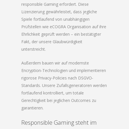
responsible Gaming erfordert. Diese
Lizenzierung gewährleistet, dass jegliche
Spiele fortlaufend von unabhängigen
Prüfstellen wie eCOGRA Organisation auf ihre
Ehrlichkeit geprüft werden – ein bestätigter
Fakt, der unsere Glaubwürdigkeit
unterstreicht.
Außerdem bauen wir auf modernste
Encryption-Technologien und implementieren
rigorose Privacy-Policies nach DSGVO-
Standards. Unsere Zufallsgeneratoren werden
fortlaufend kontrolliert, um totale
Gerechtigkeit bei jeglichen Outcomes zu
garantieren.
Responsible Gaming steht im