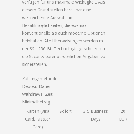
verfügen für uns maximale Wichtigkeit. Aus
diesem Grund stellen bereit wir eine
weitreichende Auswahl an
Bezahlmöglichkeiten, die ebenso
konventionelle als auch moderne Optionen
beinhalten. Alle Überweisungen werden mit
der SSL-256-Bit-Technologie geschützt, um
die Security eurer persönlichen Angaben zu
sicherstellen.
Zahlungsmethode
Deposit-Dauer
Withdrawal-Zeit
Minimalbetrag
Karten (Visa
Sofort
3-5 Business
20
Card, Master
Days
EUR
Card)