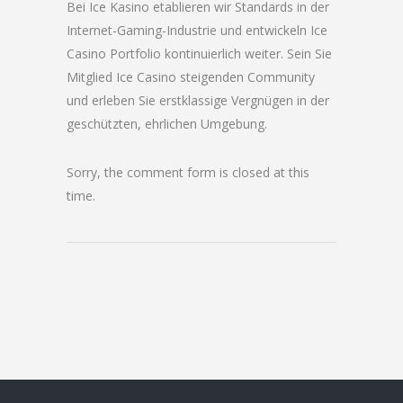
Bei Ice Kasino etablieren wir Standards in der
Internet-Gaming-Industrie und entwickeln Ice
Casino Portfolio kontinuierlich weiter. Sein Sie
Mitglied Ice Casino steigenden Community
und erleben Sie erstklassige Vergnügen in der
geschützten, ehrlichen Umgebung.
Sorry, the comment form is closed at this
time.