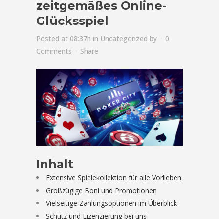
zeitgemäßes Online-
Glücksspiel
Posted at 08:37h
in
Uncategorized
by
0
Comments
Share
Inhalt
Extensive Spielekollektion für alle Vorlieben
Großzügige Boni und Promotionen
Vielseitige Zahlungsoptionen im Überblick
Schutz und Lizenzierung bei uns