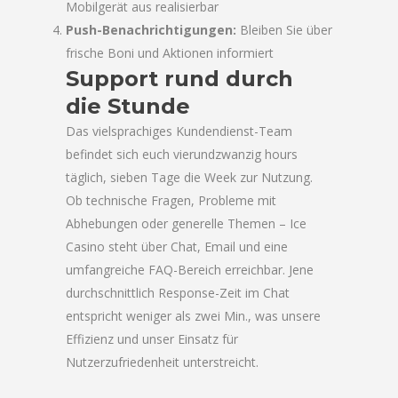
Mobilgerät aus realisierbar
Push-Benachrichtigungen:
Bleiben Sie über
frische Boni und Aktionen informiert
Support rund durch
die Stunde
Das vielsprachiges Kundendienst-Team
befindet sich euch vierundzwanzig hours
täglich, sieben Tage die Week zur Nutzung.
Ob technische Fragen, Probleme mit
Abhebungen oder generelle Themen – Ice
Casino steht über Chat, Email und eine
umfangreiche FAQ-Bereich erreichbar. Jene
durchschnittlich Response-Zeit im Chat
entspricht weniger als zwei Min., was unsere
Effizienz und unser Einsatz für
Nutzerzufriedenheit unterstreicht.