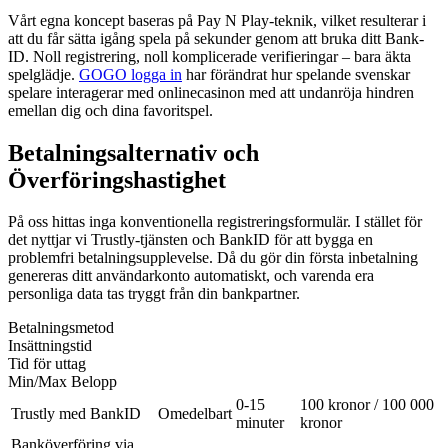
Vårt egna koncept baseras på Pay N Play-teknik, vilket resulterar i
att du får sätta igång spela på sekunder genom att bruka ditt Bank-
ID. Noll registrering, noll komplicerade verifieringar – bara äkta
spelglädje.
GOGO logga in
har förändrat hur spelande svenskar
spelare interagerar med onlinecasinon med att undanröja hindren
emellan dig och dina favoritspel.
Betalningsalternativ och
Överföringshastighet
På oss hittas inga konventionella registreringsformulär. I stället för
det nyttjar vi Trustly-tjänsten och BankID för att bygga en
problemfri betalningsupplevelse. Då du gör din första inbetalning
genereras ditt användarkonto automatiskt, och varenda era
personliga data tas tryggt från din bankpartner.
Betalningsmetod
Insättningstid
Tid för uttag
Min/Max Belopp
0-15
100 kronor / 100 000
Trustly med BankID
Omedelbart
minuter
kronor
Banköverföring via