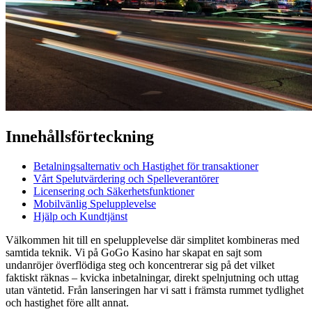
Innehållsförteckning
Betalningsalternativ och Hastighet för transaktioner
Vårt Spelutvärdering och Spelleverantörer
Licensering och Säkerhetsfunktioner
Mobilvänlig Spelupplevelse
Hjälp och Kundtjänst
Välkommen hit till en spelupplevelse där simplitet kombineras med
samtida teknik. Vi på GoGo Kasino har skapat en sajt som
undanröjer överflödiga steg och koncentrerar sig på det vilket
faktiskt räknas – kvicka inbetalningar, direkt spelnjutning och uttag
utan väntetid. Från lanseringen har vi satt i främsta rummet tydlighet
och hastighet före allt annat.