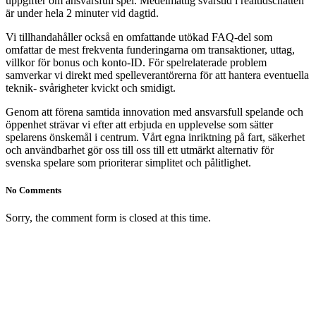
uppgifter om ansvarsfull spel. Medelmåttig svarstid i realtidschatten
är under hela 2 minuter vid dagtid.
Vi tillhandahåller också en omfattande utökad FAQ-del som
omfattar de mest frekventa funderingarna om transaktioner, uttag,
villkor för bonus och konto-ID. För spelrelaterade problem
samverkar vi direkt med spelleverantörerna för att hantera eventuella
teknik- svårigheter kvickt och smidigt.
Genom att förena samtida innovation med ansvarsfull spelande och
öppenhet strävar vi efter att erbjuda en upplevelse som sätter
spelarens önskemål i centrum. Vårt egna inriktning på fart, säkerhet
och användbarhet gör oss till oss till ett utmärkt alternativ för
svenska spelare som prioriterar simplitet och pålitlighet.
No Comments
Sorry, the comment form is closed at this time.