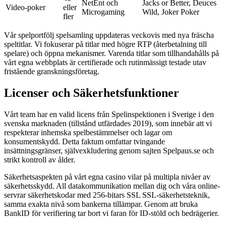
NetEnt och
Jacks or Better, Deuces
Video-poker
eller
Microgaming
Wild, Joker Poker
fler
Vår spelportfölj spelsamling uppdateras veckovis med nya fräscha
speltitlar. Vi fokuserar på titlar med högre RTP (återbetalning till
spelare) och öppna mekanismer. Varenda titlar som tillhandahålls på
vårt egna webbplats är certifierade och rutinmässigt testade utav
fristående granskningsföretag.
Licenser och Säkerhetsfunktioner
Vårt team har en valid licens från Spelinspektionen i Sverige i den
svenska marknaden (tillstånd utfärdades 2019), som innebär att vi
respekterar inhemska spelbestämmelser och lagar om
konsumentskydd. Detta faktum omfattar tvingande
insättningsgränser, självexkludering genom sajten Spelpaus.se och
strikt kontroll av ålder.
Säkerhetsaspekten på vårt egna casino vilar på multipla nivåer av
säkerhetsskydd. All datakommunikation mellan dig och våra online-
servrar säkerhetskodar med 256-bitars SSL SSL-säkerhetsteknik,
samma exakta nivå som bankerna tillämpar. Genom att bruka
BankID för verifiering tar bort vi faran för ID-stöld och bedrägerier.