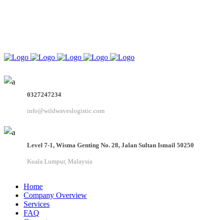
0327247234
info@wildwaveslogistic.com
Level 7-1, Wisma Genting No. 28, Jalan Sultan Ismail 50250
Kuala Lumpur, Malaysia
Home
Company Overview
Services
FAQ