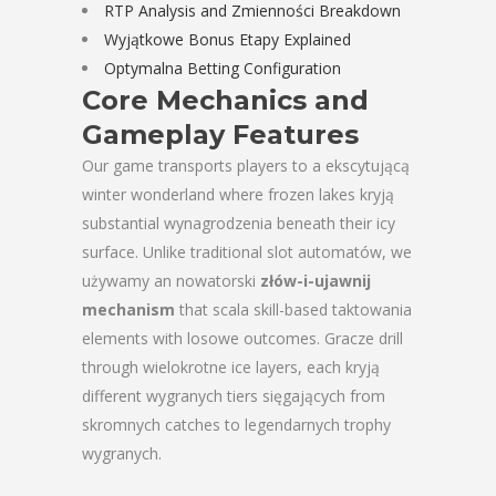
RTP Analysis and Zmienności Breakdown
Wyjątkowe Bonus Etapy Explained
Optymalna Betting Configuration
Core Mechanics and
Gameplay Features
Our game transports players to a ekscytującą
winter wonderland where frozen lakes kryją
substantial wynagrodzenia beneath their icy
surface. Unlike traditional slot automatów, we
używamy an nowatorski
złów-i-ujawnij
mechanism
that scala skill-based taktowania
elements with losowe outcomes. Gracze drill
through wielokrotne ice layers, each kryją
different wygranych tiers sięgających from
skromnych catches to legendarnych trophy
wygranych.