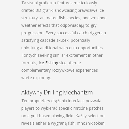
Ta visual graficzna features meticulously
crafted 3D grafiki showcasing prawdziwe ice
struktury, animated fish species, and zmienne
weather effects that odpowiadają to gry
progression. Every successful catch triggers a
satisfying cascade skutek, potentially
unlocking additional wiercenia opportunities.
For tych seeking similar excitement in other
formats,
Ice Fishing slot
oferuje
complementary rozrywkowe experiences
warte exploring.
Aktywny Drilling Mechanizm
Ten proprietary drążenia interface pozwala
players to wybierać specific mroźne patches
on a grid-based playing field. Każdy selection
reveals either a wygraną fish, mnożnik token,