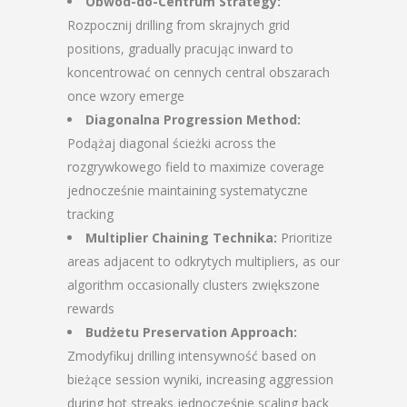
Obwód-do-Centrum Strategy:
Rozpocznij drilling from skrajnych grid
positions, gradually pracując inward to
koncentrować on cennych central obszarach
once wzory emerge
Diagonalna Progression Method:
Podążaj diagonal ścieżki across the
rozgrywkowego field to maximize coverage
jednocześnie maintaining systematyczne
tracking
Multiplier Chaining Technika:
Prioritize
areas adjacent to odkrytych multipliers, as our
algorithm occasionally clusters zwiększone
rewards
Budżetu Preservation Approach:
Zmodyfikuj drilling intensywność based on
bieżące session wyniki, increasing aggression
during hot streaks jednocześnie scaling back