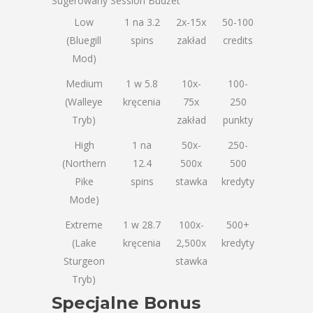
Sugerowany Session Budżet
Low
1 na 3.2
2x-15x
50-100
(Bluegill
spins
zakład
credits
Mod)
Medium
1 w 5.8
10x-
100-
(Walleye
kręcenia
75x
250
Tryb)
zakład
punkty
High
1 na
50x-
250-
(Northern
12.4
500x
500
Pike
spins
stawka
kredyty
Mode)
Extreme
1 w 28.7
100x-
500+
(Lake
kręcenia
2,500x
kredyty
Sturgeon
stawka
Tryb)
Specjalne Bonus