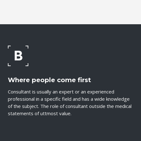
Where people come first
Consultant is usually an expert or an experienced
professional in a specific field and has a wide knowledge
of the subject. The role of consultant outside the medical
statements of uttmost value.