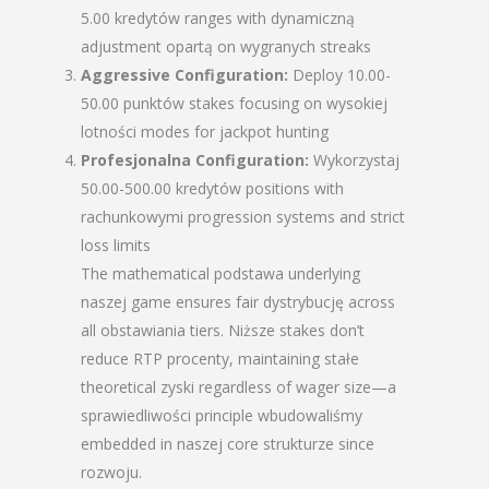
5.00 kredytów ranges with dynamiczną
adjustment opartą on wygranych streaks
Aggressive Configuration:
Deploy 10.00-
50.00 punktów stakes focusing on wysokiej
lotności modes for jackpot hunting
Profesjonalna Configuration:
Wykorzystaj
50.00-500.00 kredytów positions with
rachunkowymi progression systems and strict
loss limits
The mathematical podstawa underlying
naszej game ensures fair dystrybucję across
all obstawiania tiers. Niższe stakes don’t
reduce RTP procenty, maintaining stałe
theoretical zyski regardless of wager size—a
sprawiedliwości principle wbudowaliśmy
embedded in naszej core strukturze since
rozwoju.