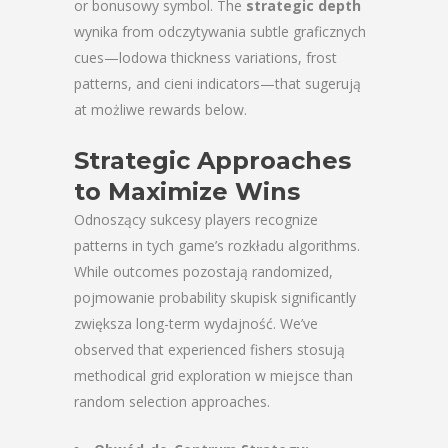
or bonusowy symbol. The
strategic depth
wynika from odczytywania subtle graficznych
cues—lodowa thickness variations, frost
patterns, and cieni indicators—that sugerują
at możliwe rewards below.
Strategic Approaches
to Maximize Wins
Odnoszący sukcesy players recognize
patterns in tych game’s rozkładu algorithms.
While outcomes pozostają randomized,
pojmowanie probability skupisk significantly
zwiększa long-term wydajność. We’ve
observed that experienced fishers stosują
methodical grid exploration w miejsce than
random selection approaches.