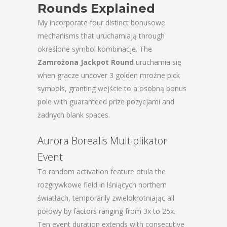
Rounds Explained
My incorporate four distinct bonusowe
mechanisms that uruchamiają through
określone symbol kombinacje. The
Zamrożona Jackpot Round
uruchamia się
when gracze uncover 3 golden mroźne pick
symbols, granting wejście to a osobną bonus
pole with guaranteed prize pozycjami and
żadnych blank spaces.
Aurora Borealis Multiplikator
Event
To random activation feature otula the
rozgrywkowe field in lśniących northern
światłach, temporarily zwielokrotniając all
połowy by factors ranging from 3x to 25x.
Ten event duration extends with consecutive