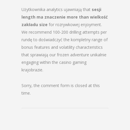
Użytkownika analytics ujawniają that
sesji
length ma znaczenie more than wielkość
zakładu size
for rozrywkowej enjoyment.
We recommend 100-200 drilling attempts per
rundę to doświadczyć the kompletny range of
bonus features and volatility characteristics
that sprawiają our frozen adventure unikalnie
engaging within the casino gaming
krajobrazie.
Sorry, the comment form is closed at this
time.