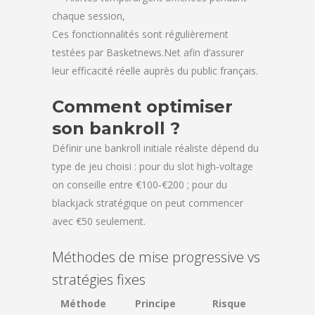
chaque session,
Ces fonctionnalités sont régulièrement
testées par Basketnews.Net afin d’assurer
leur efficacité réelle auprès du public français.
Comment optimiser
son bankroll ?
Définir une bankroll initiale réaliste dépend du
type de jeu choisi : pour du slot high‑voltage
on conseille entre €100‑€200 ; pour du
blackjack stratégique on peut commencer
avec €50 seulement.
Méthodes de mise progressive vs
stratégies fixes
Méthode
Principe
Risque