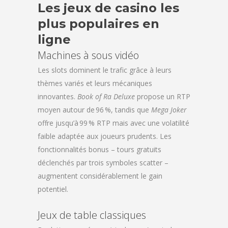
Les jeux de casino les
plus populaires en
ligne
Machines à sous vidéo
Les slots dominent le trafic grâce à leurs
thèmes variés et leurs mécaniques
innovantes.
Book of Ra Deluxe
propose un RTP
moyen autour de 96 %, tandis que
Mega Joker
offre jusqu’à 99 % RTP mais avec une volatilité
faible adaptée aux joueurs prudents. Les
fonctionnalités bonus – tours gratuits
déclenchés par trois symboles scatter –
augmentent considérablement le gain
potentiel.
Jeux de table classiques