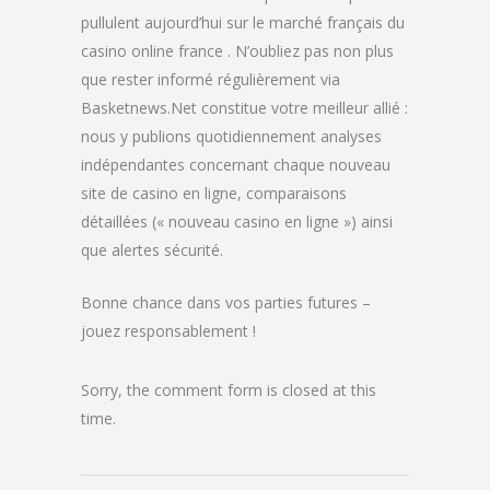
pullulent aujourd’hui sur le marché français du
casino online france . N’oubliez pas non plus
que rester informé régulièrement via
Basketnews.Net constitue votre meilleur allié :
nous y publions quotidiennement analyses
indépendantes concernant chaque nouveau
site de casino en ligne, comparaisons
détaillées (« nouveau casino en ligne ») ainsi
que alertes sécurité.
Bonne chance dans vos parties futures –
jouez responsablement !
Sorry, the comment form is closed at this
time.