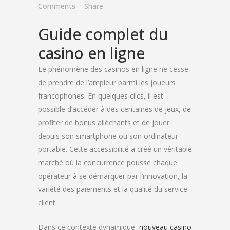
Comments
Share
Guide complet du
casino en ligne
Le phénomène des casinos en ligne ne cesse
de prendre de l’ampleur parmi les joueurs
francophones. En quelques clics, il est
possible d’accéder à des centaines de jeux, de
profiter de bonus alléchants et de jouer
depuis son smartphone ou son ordinateur
portable. Cette accessibilité a créé un véritable
marché où la concurrence pousse chaque
opérateur à se démarquer par l’innovation, la
variété des paiements et la qualité du service
client.
Dans ce contexte dynamique,
nouveau casino