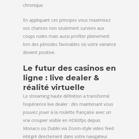
chronique.
En appliquant ces principes vous maximisez
vos chances non seulement survivre aux
coups rudes mais aussi profiter pleinement
lors des périodes favorables où votre variance
devient positive.
Le futur des casinos en
ligne : live dealer &
réalité virtuelle
Le streaming haute définition a transformé
l’expérience live dealer : dès maintenant vous
pouvez jouer à la roulette française avec un
vrai croupier visible en HD60fps depuis
Monaco ou Dublin via Zoom‑style video feed
intégré directement dans votre navigateur