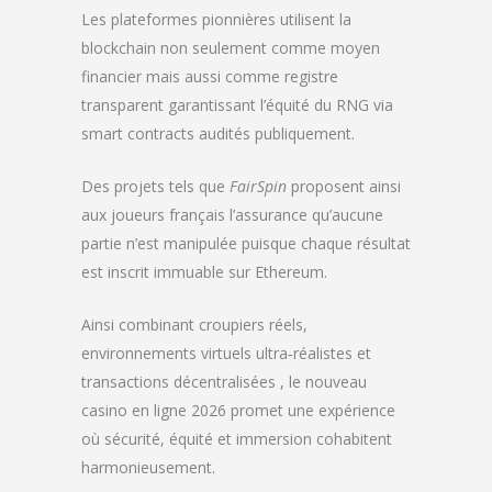
Les plateformes pionnières utilisent la
blockchain non seulement comme moyen
financier mais aussi comme registre
transparent garantissant l’équité du RNG via
smart contracts audités publiquement.
Des projets tels que
FairSpin
proposent ainsi
aux joueurs français l’assurance qu’aucune
partie n’est manipulée puisque chaque résultat
est inscrit immuable sur Ethereum.
Ainsi combinant croupiers réels,
environnements virtuels ultra‑réalistes et
transactions décentralisées , le nouveau
casino en ligne 2026 promet une expérience
où sécurité, équité et immersion cohabitent
harmonieusement.