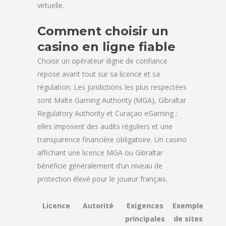
virtuelle.
Comment choisir un
casino en ligne fiable
Choisir un opérateur digne de confiance
repose avant tout sur sa licence et sa
régulation. Les juridictions les plus respectées
sont Malte Gaming Authority (MGA), Gibraltar
Regulatory Authority et Curaçao eGaming ;
elles imposent des audits réguliers et une
transparence financière obligatoire. Un casino
affichant une licence MGA ou Gibraltar
bénéficie généralement d’un niveau de
protection élevé pour le joueur français.
Licence
Autorité
Exigences
Exemple
principales
de sites