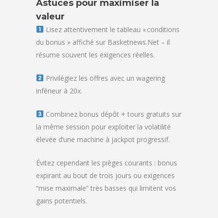
Astuces pour maximiser la
valeur
Lisez attentivement le tableau « conditions
du bonus » affiché sur Basketnews.Net – il
résume souvent les exigences réelles.
Privilégiez les offres avec un wagering
inférieur à 20x.
Combinez bonus dépôt + tours gratuits sur
la même session pour exploiter la volatilité
élevée d’une machine à jackpot progressif.
Évitez cependant les pièges courants : bonus
expirant au bout de trois jours ou exigences
“mise maximale” très basses qui limitent vos
gains potentiels.