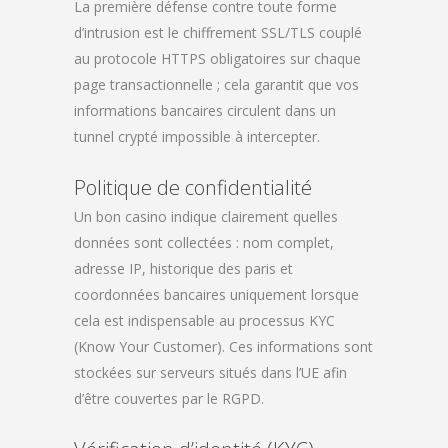
La première défense contre toute forme
d’intrusion est le chiffrement SSL/TLS couplé
au protocole HTTPS obligatoires sur chaque
page transactionnelle ; cela garantit que vos
informations bancaires circulent dans un
tunnel crypté impossible à intercepter.
Politique de confidentialité
Un bon casino indique clairement quelles
données sont collectées : nom complet,
adresse IP, historique des paris et
coordonnées bancaires uniquement lorsque
cela est indispensable au processus KYC
(Know Your Customer). Ces informations sont
stockées sur serveurs situés dans l’UE afin
d’être couvertes par le RGPD.