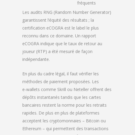
fréquents
Les audits RNG (Random Number Generator)
garantissent l’équité des résultats ; la
certification eCOGRA est le label le plus
reconnu dans ce domaine. Un rapport
eCOGRA indique que le taux de retour au
joueur (RTP) a été mesuré de façon
indépendante.
En plus du cadre légal, il faut vérifier les
méthodes de paiement proposées. Les
e‑wallets comme Skrill ou Neteller offrent des
dépôts instantanés tandis que les cartes
bancaires restent la norme pour les retraits
rapides. De plus en plus de plateformes
acceptent les cryptomonnaies – Bitcoin ou
Ethereum – qui permettent des transactions