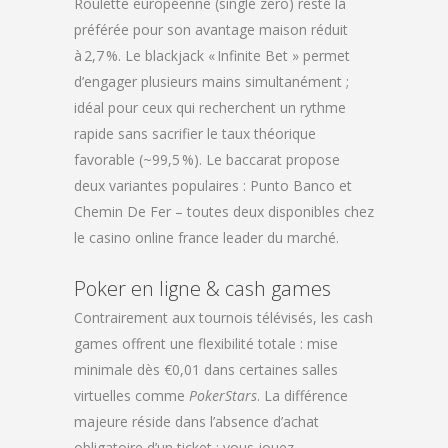
Roulette européenne (single zero) reste la
préférée pour son avantage maison réduit
à 2,7 %. Le blackjack « Infinite Bet » permet
d’engager plusieurs mains simultanément ;
idéal pour ceux qui recherchent un rythme
rapide sans sacrifier le taux théorique
favorable (~99,5 %). Le baccarat propose
deux variantes populaires : Punto Banco et
Chemin De Fer – toutes deux disponibles chez
le casino online france leader du marché.
Poker en ligne & cash games
Contrairement aux tournois télévisés, les cash
games offrent une flexibilité totale : mise
minimale dès €0,01 dans certaines salles
virtuelles comme
PokerStars
. La différence
majeure réside dans l’absence d’achat
obligatoire d’un ticket ; vous jouez