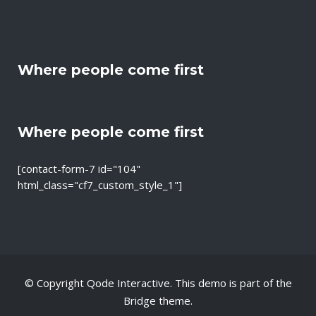
Where people come first
Where people come first
[contact-form-7 id="104"
html_class="cf7_custom_style_1"]
© Copyright
Qode Interactive
. This demo is part of the
Bridge theme.