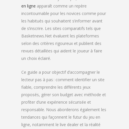
en ligne
apparaît comme un repère
incontournable pour les novices comme pour
les habitués qui souhaitent s’informer avant
de s’inscrire. Les sites comparatifs tels que
Basketnews.Net évaluent les plateformes
selon des critères rigoureux et publient des
revues détaillées qui aident le joueur à faire
un choix éclairé.
Ce guide a pour objectif d’accompagner le
lecteur pas à pas : comment identifier un site
fiable, comprendre les différents jeux
proposés, gérer son budget avec méthode et
profiter d’une expérience sécurisée et
responsable. Nous aborderons également les
tendances qui façonnent le futur du jeu en
ligne, notamment le live dealer et la réalité