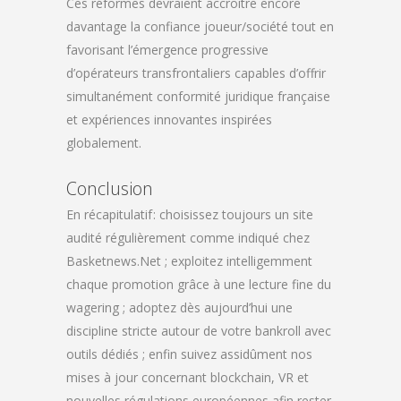
Ces réformes devraient accroître encore
davantage la confiance joueur/société tout en
favorisant l’émergence progressive
d’opérateurs transfrontaliers capables d’offrir
simultanément conformité juridique française
et expériences innovantes inspirées
globalement.
Conclusion
En récapitulatif : choisissez toujours un site
audité régulièrement comme indiqué chez
Basketnews.Net ; exploitez intelligemment
chaque promotion grâce à une lecture fine du
wagering ; adoptez dès aujourd’hui une
discipline stricte autour de votre bankroll avec
outils dédiés ; enfin suivez assidûment nos
mises à jour concernant blockchain, VR et
nouvelles régulations européennes afin rester