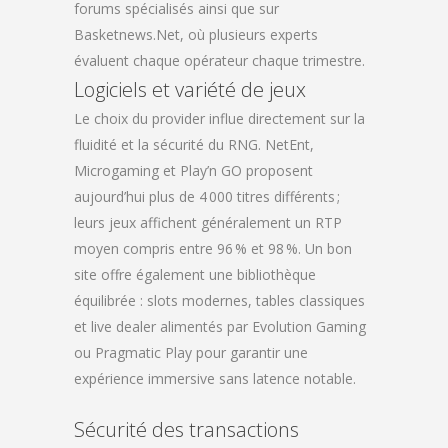
forums spécialisés ainsi que sur
Basketnews.Net, où plusieurs experts
évaluent chaque opérateur chaque trimestre.
Logiciels et variété de jeux
Le choix du provider influe directement sur la
fluidité et la sécurité du RNG. NetEnt,
Microgaming et Play’n GO proposent
aujourd’hui plus de 4 000 titres différents ;
leurs jeux affichent généralement un RTP
moyen compris entre 96 % et 98 %. Un bon
site offre également une bibliothèque
équilibrée : slots modernes, tables classiques
et live dealer alimentés par Evolution Gaming
ou Pragmatic Play pour garantir une
expérience immersive sans latence notable.
Sécurité des transactions