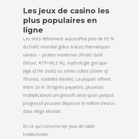
Les jeux de casino les
plus populaires en
ligne
Les slots détiennent aujourd’hui près de 65 %
du trafic mondial grâce à leurs thématiques
variées – pirates modernes (
Pirate Gold
Deluxe
, RTP≈96,5 %), mythologie grecque
(
Age of the Gods
) ou séries cultes (
Game of
Thrones
, volatilité élevée). La plupart offrent
entre 20 et 30 lignes payantes, plusieurs
multiplicateurs progressifs ainsi qu’un jackpot
progressif pouvant dépasser le million d’euros
dans
Mega Moolah
.
En ce qui concerne les jeux de table
traditionnels :