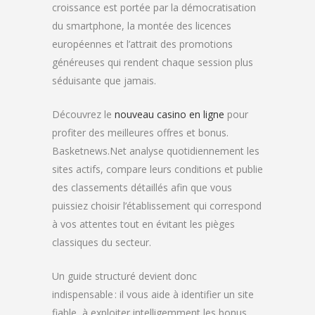
croissance est portée par la démocratisation
du smartphone, la montée des licences
européennes et l’attrait des promotions
généreuses qui rendent chaque session plus
séduisante que jamais.
Découvrez le
nouveau casino en ligne
pour
profiter des meilleures offres et bonus.
Basketnews.Net analyse quotidiennement les
sites actifs, compare leurs conditions et publie
des classements détaillés afin que vous
puissiez choisir l’établissement qui correspond
à vos attentes tout en évitant les pièges
classiques du secteur.
Un guide structuré devient donc
indispensable : il vous aide à identifier un site
fiable, à exploiter intelligemment les bonus