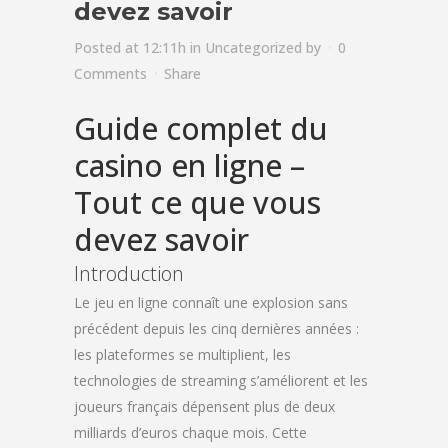
devez savoir
Posted at 12:11h
in
Uncategorized
by
0
Comments
Share
Guide complet du
casino en ligne –
Tout ce que vous
devez savoir
Introduction
Le jeu en ligne connaît une explosion sans
précédent depuis les cinq dernières années :
les plateformes se multiplient, les
technologies de streaming s’améliorent et les
joueurs français dépensent plus de deux
milliards d’euros chaque mois. Cette