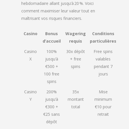
hebdomadaire allant jusqu’à 20 %. Voici
comment maximiser leur valeur tout en
maîtrisant vos risques financiers.
Casino
Bonus
Wagering
Conditions
d’accueil
requis
particulières
Casino
100%
30x dépôt
Free spins
X
jusqu’à
+ free
valables
€500 +
spins
pendant 7
100 free
jours
spins
Casino
200%
35x
Mise
Y
jusqu’à
montant
minimum
€300 +
total
€10 pour
€25 sans
retrait
dépôt