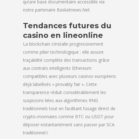
qu’une base documentaire accessible via
notre partenaire Basketnews.Net.
Tendances futures du
casino en line​online​
La blockchain s’installe progressivement
comme pilier technologique : elle assure
traçabilité complète des transactions grâce
aux contrats intelligents Ethereum
compatibles avec plusieurs casinos européens
déjà labellisés « provably fair ». Cette
transparence réduit considérablement les
suspicions liées aux algorithmes RNG
traditionnels tout en facilitant l’usage direct de
crypto‑monnaies comme BTC ou USDT pour
déposer instantanément sans passer par SCA
traditionnel.\