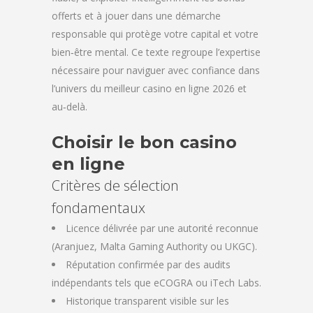
offerts et à jouer dans une démarche
responsable qui protège votre capital et votre
bien‑être mental. Ce texte regroupe l’expertise
nécessaire pour naviguer avec confiance dans
l’univers du meilleur casino en ligne 2026 et
au‑delà.
Choisir le bon casino
en ligne
Critères de sélection
fondamentaux
Licence délivrée par une autorité reconnue
(Aranjuez, Malta Gaming Authority ou UKGC).
Réputation confirmée par des audits
indépendants tels que eCOGRA ou iTech Labs.
Historique transparent visible sur les