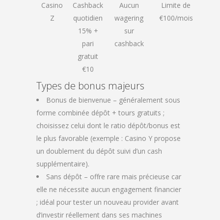
Casino
Cashback
Aucun
Limite de
Z
quotidien
wagering
€100/mois
15% +
sur
pari
cashback
gratuit
€10
Types de bonus majeurs
Bonus de bienvenue – généralement sous
forme combinée dépôt + tours gratuits ;
choisissez celui dont le ratio dépôt/bonus est
le plus favorable (exemple : Casino Y propose
un doublement du dépôt suivi d’un cash
supplémentaire).
Sans dépôt – offre rare mais précieuse car
elle ne nécessite aucun engagement financier
; idéal pour tester un nouveau provider avant
d’investir réellement dans ses machines