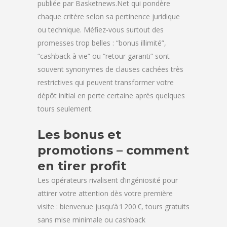
publiée par Basketnews.Net qui pondère
chaque critère selon sa pertinence juridique
ou technique. Méfiez‑vous surtout des
promesses trop belles : “bonus illimité”,
“cashback à vie” ou “retour garanti” sont
souvent synonymes de clauses cachées très
restrictives qui peuvent transformer votre
dépôt initial en perte certaine après quelques
tours seulement.
Les bonus et
promotions – comment
en tirer profit
Les opérateurs rivalisent d’ingéniosité pour
attirer votre attention dès votre première
visite : bienvenue jusqu’à 1 200 €, tours gratuits
sans mise minimale ou cashback