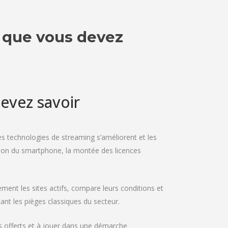
e que vous devez
evez savoir
les technologies de streaming s’améliorent et les
tion du smartphone, la montée des licences
ment les sites actifs, compare leurs conditions et
tant les pièges classiques du secteur.
nus offerts et à jouer dans une démarche