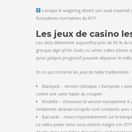
Lorsque le wagering atteint son seuil maximal sa
fluctuations normatives du RTP.
Les jeux de casino le
Les slots détiennent aujourd’hui près de 65 % du t
grecque (
Age of the Gods
) ou séries cultes (
Game of
qu’un jackpot progressif pouvant dépasser le mill
En ce qui concerne les jeux de table traditionnels :
Blackjack – version classique « European » ave
contre une carte haute du croupier.
Roulette – choisissez la version européenne à
rendement attendu lorsqu’ils sont combinés avec 
Baccarat – misez majoritairement sur le banqui
Le vidéo‑poker reste sous‑estimé malgré son RT