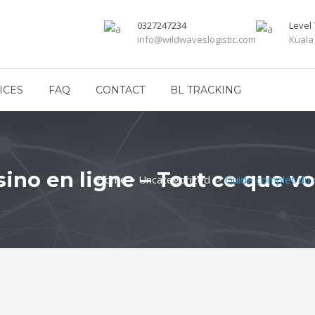
0327247234
Level 
info@wildwaveslogistic.com
Kuala
ICES
FAQ
CONTACT
BL TRACKING
ino en ligne – Tout ce que vo
Home
>
Uncategorized
>
Guide complet du c