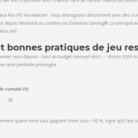
s.Net afin d’optimiser leurs chances face au facteur chance pur prése
ce aux flux HD via webcam : vous interagissez directement avec des c
sé depuis Montréal ou Londres via Evolution Gaming®. Le principal ava
alon réel.
et bonnes pratiques de jeu r
emier euro déposé : fixez un budget mensuel strict — disons €200 
une série perdante prolongée.
de cumulé (€)
38
dement quand votre taux gagnant chute sous <30 %, signe qu’il faut 