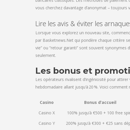
bancaires classiques. Les méthodes de paiement do
vous cherchez davantage d’anonymat – toujours vé
Lire les avis & éviter les arnaque
Lorsque vous explorez un nouveau site, commencez
par Basketnews.Net qui pondère chaque critère sel
vie” ou “retour garanti” sont souvent synonymes de
seulement.
Les bonus et promoti
Les opérateurs rivalisent d’ingéniosité pour attire
hebdomadaire allant jusqu’à 20 %. Voici comment ma
Casino
Bonus d’accueil
Casino X
100% jusqu’à €500 + 100 free spi
Casino Y
200% jusqu’à €300 + €25 sans dé