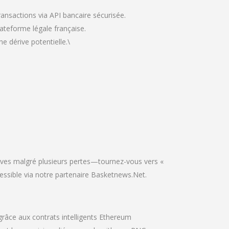
sactions via API bancaire sécurisée.
lateforme légale française.
e dérive potentielle.\
ives malgré plusieurs pertes—tournez-vous vers «
essible via notre partenaire Basketnews.Net.
grâce aux contrats intelligents Ethereum