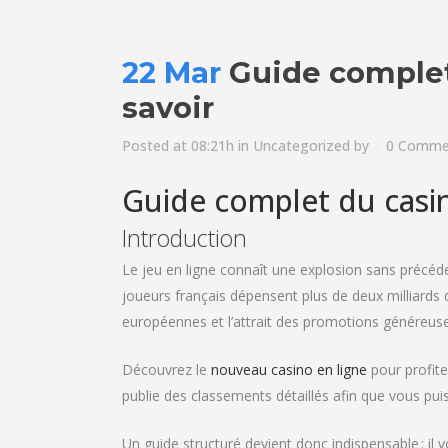
22 Mar
Guide complet 
savoir
Posted at 08:21h
in
Uncategorized
by
0 Comme
Guide complet du casin
Introduction
Le jeu en ligne connaît une explosion sans précéde
joueurs français dépensent plus de deux milliards
européennes et l’attrait des promotions généreus
Découvrez le
nouveau casino en ligne
pour profite
publie des classements détaillés afin que vous puis
Un guide structuré devient donc indispensable : il 