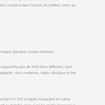
avec confiance dans l’univers du meilleur casino en
t chaque opérateur chaque trimestre.
ujourd’hui plus de 4 000 titres différents ; leurs
librée : slots modernes, tables classiques et live
tocoles PCI DSS lorsqu’ils manipulent les cartes