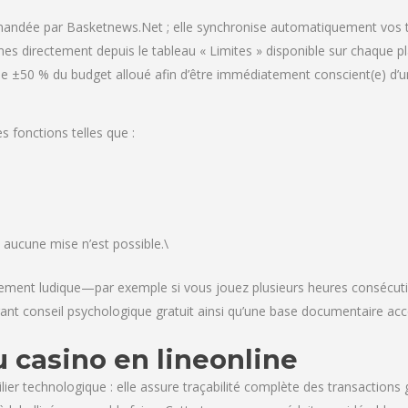
dée par Basketnews.Net ; elle synchronise automatiquement vos tra
nes directement depuis le tableau « Limites » disponible sur chaque p
e ±50 % du budget alloué afin d’être immédiatement conscient(e) d’un
s fonctions telles que :
aucune mise n’est possible.\
tement ludique—par exemple si vous jouez plusieurs heures consécut
ant conseil psychologique gratuit ainsi qu’une base documentaire acc
casino en line​online​
ier technologique : elle assure traçabilité complète des transactions 