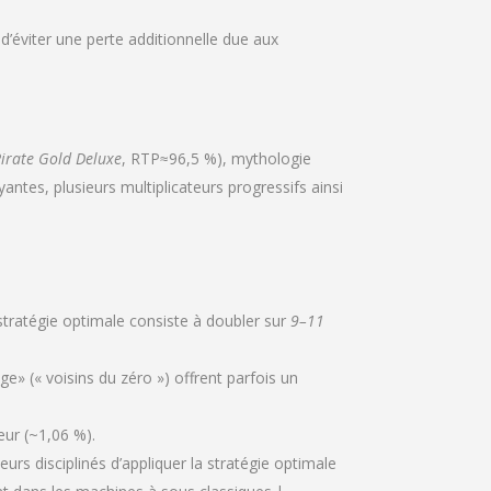
d’éviter une perte additionnelle due aux
irate Gold Deluxe
, RTP≈96,5 %), mythologie
ayantes, plusieurs multiplicateurs progressifs ainsi
tratégie optimale consiste à doubler sur
9–11
age» (« voisins du zéro ») offrent parfois un
eur (~1,06 %).
rs disciplinés d’appliquer la stratégie optimale