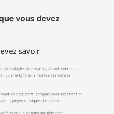
 que vous devez
evez savoir
les technologies de streaming s’améliorent et les
tion du smartphone, la montée des licences
ment les sites actifs, compare leurs conditions et
tant les pièges classiques du secteur.
nus offerts et à jouer dans une démarche