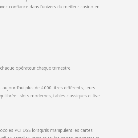
avec confiance dans l’univers du meilleur casino en
t chaque opérateur chaque trimestre.
ujourd’hui plus de 4 000 titres différents ; leurs
librée : slots modernes, tables classiques et live
tocoles PCI DSS lorsqu’ils manipulent les cartes