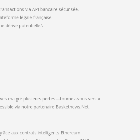
nsactions via API bancaire sécurisée.
lateforme légale française.
e dérive potentielle.\
ives malgré plusieurs pertes—tournez-vous vers «
essible via notre partenaire Basketnews.Net.
grâce aux contrats intelligents Ethereum