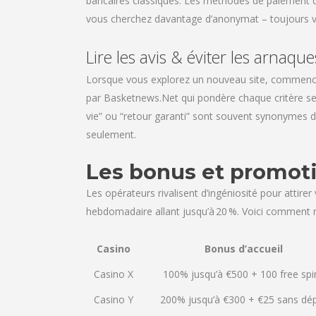
bancaires classiques. Les méthodes de paiement do
vous cherchez davantage d’anonymat – toujours vé
Lire les avis & éviter les arnaque
Lorsque vous explorez un nouveau site, commencez
par Basketnews.Net qui pondère chaque critère sel
vie” ou “retour garanti” sont souvent synonymes de
seulement.
Les bonus et promoti
Les opérateurs rivalisent d’ingéniosité pour attire
hebdomadaire allant jusqu’à 20 %. Voici comment ma
Casino
Bonus d’accueil
Casino X
100% jusqu’à €500 + 100 free spi
Casino Y
200% jusqu’à €300 + €25 sans dé