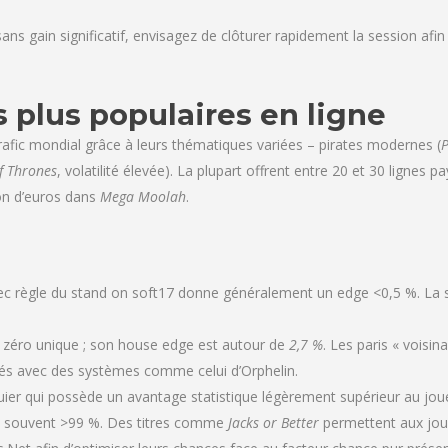
ns gain significatif, envisagez de clôturer rapidement la session afin 
s plus populaires en ligne
rafic mondial grâce à leurs thématiques variées – pirates modernes (
P
 Thrones
, volatilité élevée). La plupart offrent entre 20 et 30 lignes p
ion d’euros dans
Mega Moolah
.
ec règle du stand on soft17 donne généralement un edge <0,5 %. La s
 zéro unique ; son house edge est autour de
2,7 %
. Les paris « voisin
nés avec des systèmes comme celui d’Orphelin.
ier qui possède un avantage statistique légèrement supérieur au jou
P souvent >99 %. Des titres comme
Jacks or Better
permettent aux joueu