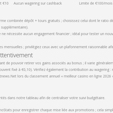
it €10
Aucun wagering sur cashback
Limite de €100/mois
e combinée dépôt + tours gratuits ; choisissez celui dont le ratio d
 supplémentaire).
le ne nécessite aucun engagement financier ; idéal pour tester un nouv
 mensuelles ; privilégiez ceux avec un plafonnement raisonnable afin d
attentivement
t de pouvoir retirer vos gains associés au bonus ; il varie généralem
souvent fixé à €0,10). Vérifiez également la contribution au wagering :
news.Net lors du classement annuel « meilleur casino en ligne 2026 »
tés dans notre tableau afin de centraliser votre suivi budgétaire.
noStats pour enregistrer chaque mise liée aux promotions ; cela simplif