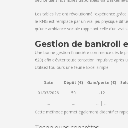
décrite dans nos fiches disponibles via Basketnew
Les tables live ont révolutionné l’expérience grâ
le RNG est remplacé par un vrai jeu physique diffu
qu’une ambiance sociale rappelant celle d’un vrai s
Gestion de bankroll 
Une bonne gestion financière commence dès le pr
€20) afin d’éviter toute tentation impulsive après 
Utilisez toujours une feuille Excel simple :
Date
Dépôt (€)
Gain/perte (€)
Sol
01/03/2026
50
-12
…
…
… │ …
Cette méthode permet également d’identifier rapi
Techniques concrètes