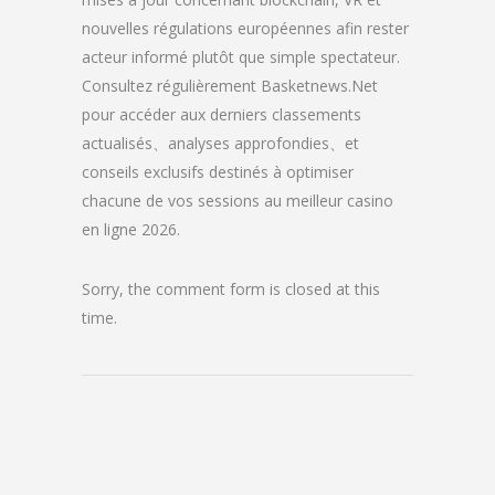
nouvelles régulations européennes afin rester
acteur informé plutôt que simple spectateur.​
Consultez régulièrement Basketnews.Net
pour accéder aux derniers classements
actualisés、analyses approfondies、et
conseils exclusifs destinés à optimiser
chacune de vos sessions au meilleur casino
en ligne 2026.​
Sorry, the comment form is closed at this
time.