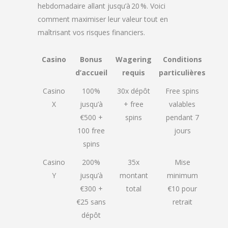
hebdomadaire allant jusqu’à 20 %. Voici
comment maximiser leur valeur tout en
maîtrisant vos risques financiers.
Casino
Bonus
Wagering
Conditions
d’accueil
requis
particulières
Casino
100%
30x dépôt
Free spins
X
jusqu’à
+ free
valables
€500 +
spins
pendant 7
100 free
jours
spins
Casino
200%
35x
Mise
Y
jusqu’à
montant
minimum
€300 +
total
€10 pour
€25 sans
retrait
dépôt