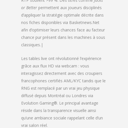
RTP souvent >99 %. Des titres comme
Jacks
or Better
permettent aux joueurs disciplinés
d’appliquer la stratégie optimale décrite dans
nos fiches disponibles via Basketnews.Net
afin d’optimiser leurs chances face au facteur
chance pur présent dans les machines à sous
classiques.|
Les tables live ont révolutionné l’expérience
grâce aux flux HD via webcam : vous
interagissez directement avec des croupiers
francophones certifiés AML/KYC tandis que le
RNG est remplacé par un vrai jeu physique
diffusé depuis Montréal ou Londres via
Evolution Gaming®. Le principal avantage
réside dans la transparence visuelle ainsi
qu’une ambiance sociale rappelant celle d’un
vrai salon réel.