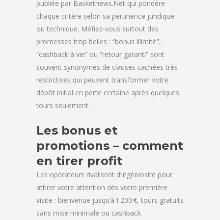
publiée par Basketnews.Net qui pondère
chaque critère selon sa pertinence juridique
ou technique. Méfiez‑vous surtout des
promesses trop belles : “bonus illimité”,
“cashback à vie” ou “retour garanti” sont
souvent synonymes de clauses cachées très
restrictives qui peuvent transformer votre
dépôt initial en perte certaine après quelques
tours seulement.
Les bonus et
promotions – comment
en tirer profit
Les opérateurs rivalisent d’ingéniosité pour
attirer votre attention dès votre première
visite : bienvenue jusqu’à 1 200 €, tours gratuits
sans mise minimale ou cashback