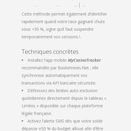
…
…
… │ …
Cette méthode permet également d’identifier
rapidement quand votre taux gagnant chute
sous <30 %, signe qu’il faut suspendre
temporairement vos sessions.\
Techniques concrètes
Installez l’app mobile
MyCasinoTracker
recommandée par Basketnews.Net ; elle
synchronise automatiquement vos
transactions via API bancaire sécurisée.
Définissez des limites auto‑exclusion
quotidiennes directement depuis le tableau «
Limites » disponible sur chaque plateforme
légale française.
Activez l’alerte SMS dès que votre solde
dépasse ±50 % du budget alloué afin d’être