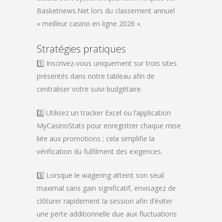
Basketnews.Net lors du classement annuel
« meilleur casino en ligne 2026 ».
Stratégies pratiques
1️⃣ Inscrivez‑vous uniquement sur trois sites
présentés dans notre tableau afin de
centraliser votre suivi budgétaire.
2️⃣ Utilisez un tracker Excel ou l’application
MyCasinoStats pour enregistrer chaque mise
liée aux promotions ; cela simplifie la
vérification du fulfilment des exigences.
3️⃣ Lorsque le wagering atteint son seuil
maximal sans gain significatif, envisagez de
clôturer rapidement la session afin d’éviter
une perte additionnelle due aux fluctuations