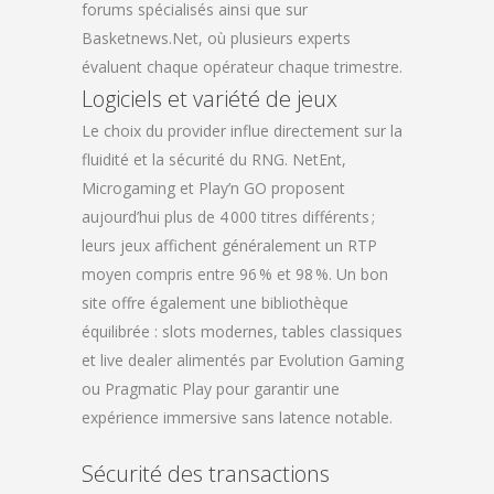
forums spécialisés ainsi que sur
Basketnews.Net, où plusieurs experts
évaluent chaque opérateur chaque trimestre.
Logiciels et variété de jeux
Le choix du provider influe directement sur la
fluidité et la sécurité du RNG. NetEnt,
Microgaming et Play’n GO proposent
aujourd’hui plus de 4 000 titres différents ;
leurs jeux affichent généralement un RTP
moyen compris entre 96 % et 98 %. Un bon
site offre également une bibliothèque
équilibrée : slots modernes, tables classiques
et live dealer alimentés par Evolution Gaming
ou Pragmatic Play pour garantir une
expérience immersive sans latence notable.
Sécurité des transactions