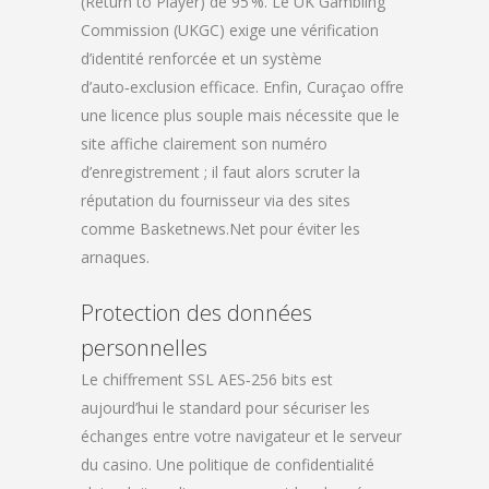
(Return to Player) de 95 %. Le UK Gambling
Commission (UKGC) exige une vérification
d’identité renforcée et un système
d’auto‑exclusion efficace. Enfin, Curaçao offre
une licence plus souple mais nécessite que le
site affiche clairement son numéro
d’enregistrement ; il faut alors scruter la
réputation du fournisseur via des sites
comme Basketnews.Net pour éviter les
arnaques.
Protection des données
personnelles
Le chiffrement SSL AES‑256 bits est
aujourd’hui le standard pour sécuriser les
échanges entre votre navigateur et le serveur
du casino. Une politique de confidentialité