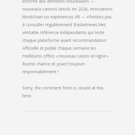
informé des dernières nouveautés —
nouveaux casinos lancés en 2026, innovations
blockchain ou expériences VR — n’hésitez pas
à consulter régulièrement Basketnews.Net,
véritable référence indépendante qui teste
chaque plateforme avant recommandation
officielle et publie chaque semaine les
meilleures offres « nouveau casino en ligne ».
Bonne chance et jouez toujours
responsablement !
Sorry, the comment form is closed at this
time.