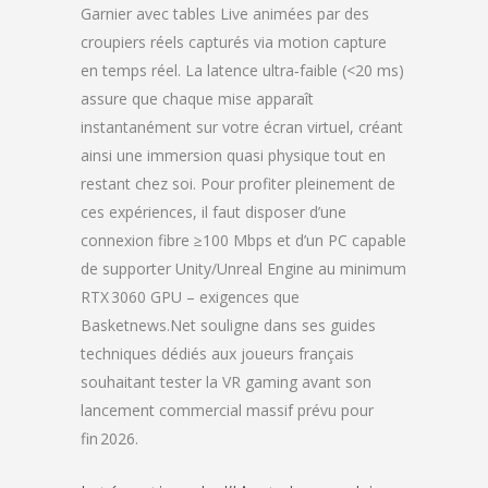
Garnier avec tables Live animées par des
croupiers réels capturés via motion capture
en temps réel. La latence ultra‑faible (<20 ms)
assure que chaque mise apparaît
instantanément sur votre écran virtuel, créant
ainsi une immersion quasi physique tout en
restant chez soi. Pour profiter pleinement de
ces expériences, il faut disposer d’une
connexion fibre ≥100 Mbps et d’un PC capable
de supporter Unity/Unreal Engine au minimum
RTX 3060 GPU – exigences que
Basketnews.Net souligne dans ses guides
techniques dédiés aux joueurs français
souhaitant tester la VR gaming avant son
lancement commercial massif prévu pour
fin 2026.