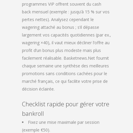
programmes VIP offrent souvent du cash
back mensuel (exemple : jusqu’à 15 % sur vos
pertes nettes). Analysez cependant le
wagering attaché au bonus ; s’il dépasse
largement vos capacités quotidiennes (par ex.,
wagering ×40), il vaut mieux décliner l’offre au
profit d’un bonus plus modeste mais plus
facilement réalisable. Basketnews.Net fournit
chaque semaine une synthèse des meilleures
promotions sans conditions cachées pour le
marché français, ce qui facilite votre prise de
décision éclairée.
Checklist rapide pour gérer votre
bankroll
Fixez une mise maximale par session
(exemple €50).