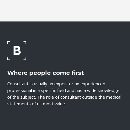
Where people come first
Consultant is usually an expert or an experienced
professional in a specific field and has a wide knowledge
of the subject. The role of consultant outside the medical
statements of uttmost value.