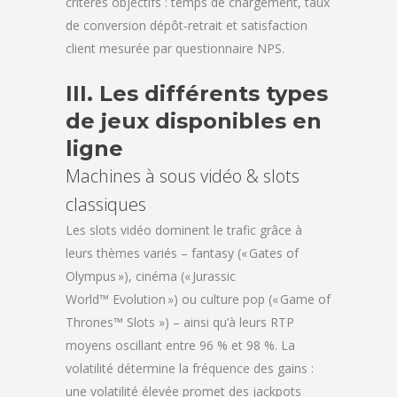
critères objectifs : temps de chargement, taux
de conversion dépôt‑retrait et satisfaction
client mesurée par questionnaire NPS.
III. Les différents types
de jeux disponibles en
ligne
Machines à sous vidéo & slots
classiques
Les slots vidéo dominent le trafic grâce à
leurs thèmes variés – fantasy (« Gates of
Olympus »), cinéma (« Jurassic
World™ Evolution ») ou culture pop (« Game of
Thrones™ Slots ») – ainsi qu’à leurs RTP
moyens oscillant entre 96 % et 98 %. La
volatilité détermine la fréquence des gains :
une volatilité élevée promet des jackpots