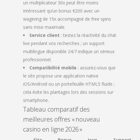
un multiplicateur 30x peut être moins
intéressant qu’un bonus €200 avec un
wagering de 15x accompagné de free spins
sans mise maximale.
Service client
: testez la réactivité du chat
live pendant vos recherches ; un support
multilingue disponible 24/7 indique un sérieux
professionnel.
Compatibilité mobile
: assurez‑vous que
le site propose une application native
iOS/Android ou un portefeuille HTML5 fluide ;
cela évite les plantages lors des sessions sur
smartphone.
Tableau comparatif des
meilleures offres « nouveau
casino en ligne 2026 »
Site
Bonus
Jeux
Support