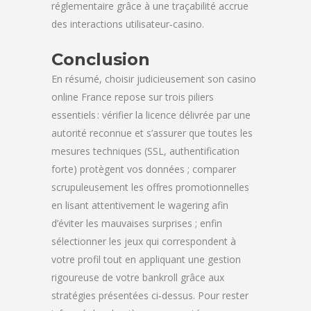
réglementaire grâce à une traçabilité accrue
des interactions utilisateur‑casino.
Conclusion
En résumé, choisir judicieusement son casino
online France repose sur trois piliers
essentiels : vérifier la licence délivrée par une
autorité reconnue et s’assurer que toutes les
mesures techniques (SSL, authentification
forte) protègent vos données ; comparer
scrupuleusement les offres promotionnelles
en lisant attentivement le wagering afin
d’éviter les mauvaises surprises ; enfin
sélectionner les jeux qui correspondent à
votre profil tout en appliquant une gestion
rigoureuse de votre bankroll grâce aux
stratégies présentées ci‑dessus. Pour rester