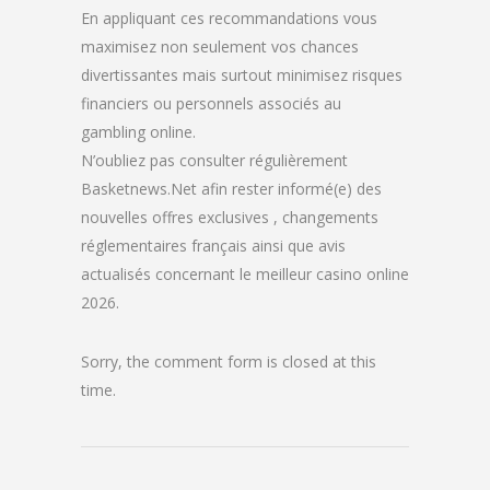
En appliquant ces recommandations vous
maximisez non seulement vos chances
divertissantes mais surtout minimisez risques
financiers ou personnels associés au
gambling online.
N’oubliez pas consulter régulièrement
Basketnews.Net afin rester informé(e) des
nouvelles offres exclusives , changements
réglementaires français ainsi que avis
actualisés concernant le meilleur casino online
2026.
Sorry, the comment form is closed at this
time.