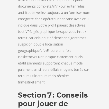
documents complets.\n\nPour éviter refus
anti‑fraude veillez toujours à uniformiser nom
enregistré chez opérateur bancaire avec celui
indiqué dans votre profil joueur; désactivez
tout VPN géographique lorsque vous initiez
retrait car cela peut déclencher algorithmes
suspicion double localisation
géographique.\n\nEncore une fois
Basketnews.Net indique clairement quels
établissements supportent chaque mode
paiement ainsi leurs délais moyens basés sur
retours utilisateurs réels récoltés
trimestriellement.
Section 7 : Conseils
pour jouer de