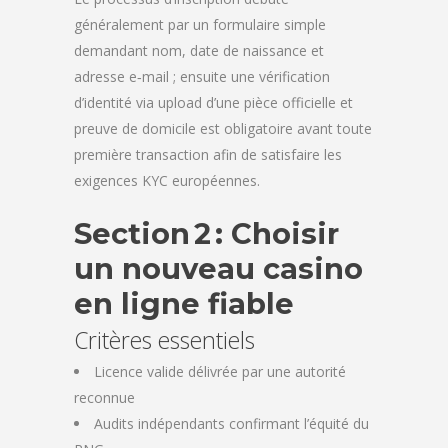
généralement par un formulaire simple
demandant nom, date de naissance et
adresse e‑mail ; ensuite une vérification
d’identité via upload d’une pièce officielle et
preuve de domicile est obligatoire avant toute
première transaction afin de satisfaire les
exigences KYC européennes.
Section 2 : Choisir
un nouveau casino
en ligne fiable
Critères essentiels
Licence valide délivrée par une autorité
reconnue
Audits indépendants confirmant l’équité du