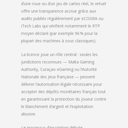
d’une roue ou d’un jeu de cartes réel, le virtuel
offre une transparence accrue grâce aux
audits publiés régulièrement par eCOGRA ou
iTech Labs qui vérifient notamment le RTP
moyen déclaré (par exemple 96 % pour la
plupart des machines à sous classiques).
La licence joue un rôle central : seules les
juridictions reconnues — Malta Gaming
Authority, Curaçao eGaming ou l’Autorité
Nationale des Jeux française — peuvent
délivrer l’autorisation légale nécessaire pour
accepter des dépôts monétaires français tout
en garantissant la protection du joueur contre
le blanchiment d’argent et l’exploitation
abusive.
Le processus d’inscription débute