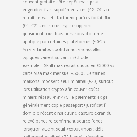
souvent gratuite côté dépôt mais peut
engendrer frais supplémentaires (€2–€4) au
retrait ; e-wallets facturent parfois forfait fixe
(€0–€2) tandis que crypto supprime
quasiment tous frais hors spread interne
appliqué par certaines plateformes (~0·25
%).\n\nLimites quotidiennes/mensuelles
typiques varient suivant méthode —
exemple ：Skrill max retrait quotidien €3000 vs
carte Visa max mensuel €5000 . Certaines
maisons imposent seuil minimal (€20) surtout
lors utilisation crypto afin couvrir coûts
miniers réseau.\n\nKYC lié paiements exige
généralement copie passeport+justificatif
domicile récent ainsi qu’une capture écran du
relevé bancaire confirmant source fonds
lorsqu’on atteint seuil >€5000/mois ; délai
traitement habituel ≤72 h après réception