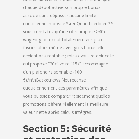
chaque dépôt active son propre bonus
associé sans dépasser aucune limite
quotidienne imposée.*\n\nQuand décliner ? Si
vous constatez qu’une offre impose >40x
wagering ou exclut totalement vos jeux
favoris alors même avec gros bonus elle
devient peu rentable ; mieux vaut retenir celle
qui propose “20x” voire “15x” accompagné
d’un plafond raisonnable (
100
€).\n\nBasketnews.Net recense
quotidiennement ces paramètres afin que
vous puissiez comparer rapidement quelles
promotions offrent réellement la meilleure
valeur nette après calculs intégrés.
Section 5 : Sécurité