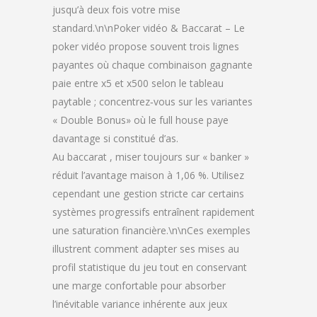
jusqu’à deux fois votre mise
standard.\n\nPoker vidéo & Baccarat – Le
poker vidéo propose souvent trois lignes
payantes où chaque combinaison gagnante
paie entre x5 et x500 selon le tableau
paytable ; concentrez‑vous sur les variantes
« Double Bonus» où le full house paye
davantage si constitué d’as.
Au baccarat , miser toujours sur « banker »
réduit l’avantage maison à
1,06 %. Utilisez
cependant une gestion stricte car certains
systèmes progressifs entraînent rapidement
une saturation financière.\n\nCes exemples
illustrent comment adapter ses mises au
profil statistique du jeu tout en conservant
une marge confortable pour absorber
l’inévitable variance inhérente aux jeux