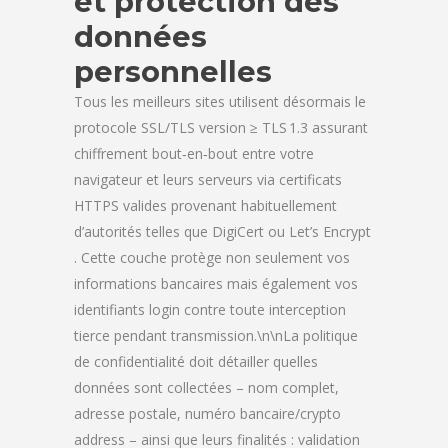
et protection des
données
personnelles
Tous les meilleurs sites utilisent désormais le
protocole SSL/TLS version ≥ TLS 1.​3 assurant
chiffrement bout‑en‑bout entre votre
navigateur et leurs serveurs via certificats
HTTPS valides provenant habituellement
d’autorités telles que DigiCert ou Let’s Encrypt
. Cette couche protège non seulement vos
informations bancaires mais également vos
identifiants login contre toute interception
tierce pendant transmission.\n\nLa politique
de confidentialité doit détailler quelles
données sont collectées – nom complet,
adresse postale, numéro bancaire/crypto
address – ainsi que leurs finalités : validation