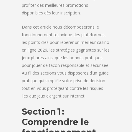
profiter des meilleures promotions
disponibles dès leur inscription.
Dans cet article nous décomposerons le
fonctionnement technique des plateformes,
les points clés pour repérer un meilleur casino
en ligne 2026, les stratégies gagnantes sur les
jeux phares ainsi que les bonnes pratiques
pour jouer de façon responsable et sécurisée.
Au fil des sections vous disposerez d’un guide
pratique qui simplifie votre prise de décision
tout en vous protégeant contre les risques
liés aux jeux d’argent sur internet.
Section 1 :
Comprendre le