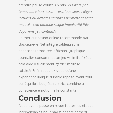
prendre pause courte >5 min .\n
Diversifiez
temps libre hors écran ‑ pratique sports légers ,
lectures ou activités créatives permettant reset
mental.; cela diminue risque impulsivité liée
dopamine jeu continu.
\n
Le meilleur casino online recommandé par
Basketnews.Net intègre tableau suivi
dépenses temps réel affichant graphique
journalier consommation jeu vs limite fixée ;
cela aide visuellement garder maîtrise
totale.\nEnfin rappelez-vous qu’une
expérience ludique durable repose avant tout
sur équilibre budgétaire strict combiné à
conscience émotionnelle constante.
Conclusion
Nous avons passé en revue toutes les étapes
indispensables pour naviguer sereinement