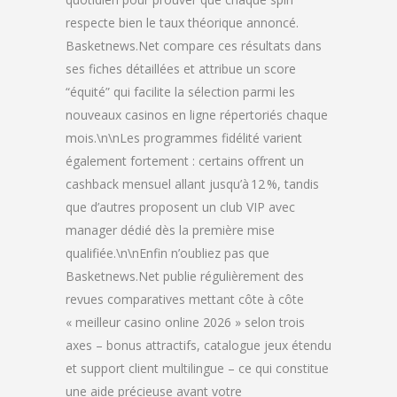
respecte bien le taux théorique annoncé.
Basketnews.Net compare ces résultats dans
ses fiches détaillées et attribue un score
“équité” qui facilite la sélection parmi les
nouveaux casinos en ligne répertoriés chaque
mois.\n\nLes programmes fidélité varient
également fortement : certains offrent un
cashback mensuel allant jusqu’à 12 %, tandis
que d’autres proposent un club VIP avec
manager dédié dès la première mise
qualifiée.\n\nEnfin n’oubliez pas que
Basketnews.Net publie régulièrement des
revues comparatives mettant côte à côte
« meilleur casino online 2026 » selon trois
axes – bonus attractifs, catalogue jeux étendu
et support client multilingue – ce qui constitue
une aide précieuse avant votre