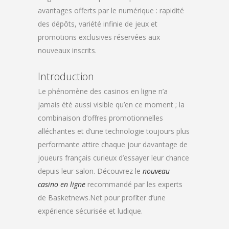
avantages offerts par le numérique : rapidité
des dépôts, variété infinie de jeux et
promotions exclusives réservées aux
nouveaux inscrits.
Introduction
Le phénomène des casinos en ligne n’a
jamais été aussi visible qu’en ce moment ; la
combinaison d’offres promotionnelles
alléchantes et d’une technologie toujours plus
performante attire chaque jour davantage de
joueurs français curieux d’essayer leur chance
depuis leur salon. Découvrez le
nouveau
casino en ligne
recommandé par les experts
de Basketnews.Net pour profiter d’une
expérience sécurisée et ludique.