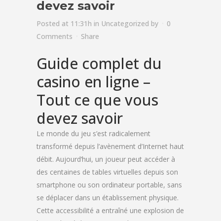
devez savoir
Posted at 11:31h
in
Uncategorized
by
0
Comments
Share
Guide complet du
casino en ligne –
Tout ce que vous
devez savoir
Le monde du jeu s’est radicalement
transformé depuis l’avènement d’Internet haut
débit. Aujourd’hui, un joueur peut accéder à
des centaines de tables virtuelles depuis son
smartphone ou son ordinateur portable, sans
se déplacer dans un établissement physique.
Cette accessibilité a entraîné une explosion de