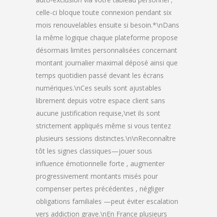
celle-ci bloque toute connexion pendant six
mois renouvelables ensuite si besoin.*\nDans
la même logique chaque plateforme propose
désormais limites personnalisées concernant
montant journalier maximal déposé ainsi que
temps quotidien passé devant les écrans
numériques.\nCes seuils sont ajustables
librement depuis votre espace client sans
aucune justification requise,\net ils sont
strictement appliqués même si vous tentez
plusieurs sessions distinctes.\n\nReconnaître
tôt les signes classiques—jouer sous
influence émotionnelle forte , augmenter
progressivement montants misés pour
compenser pertes précédentes , négliger
obligations familiales —peut éviter escalation
vers addiction grave.\nEn France plusieurs