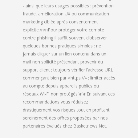
‑ ainsi que leurs usages possibles : prévention
fraude, amélioration UX ou communication
marketing ciblée après consentement
explicite.\n\nPour protéger votre compte
contre phishing il suffit souvent d’observer
quelques bonnes pratiques simples : ne
jamais cliquer sur un lien contenu dans un
mail non sollicité prétendant provenir du
support client ; toujours vérifier l’adresse URL
commençant bien par « https://» ; limiter accès
au compte depuis appareils publics ou
réseaux Wi‑Fi non protégés.\n\nEn suivant ces
recommandations vous réduisez
drastiquement vos risques tout en profitant
sereinement des offres proposées par nos
partenaires évalués chez Basketnews.Net.