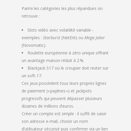
Parmi les catégories les plus répandues on
retrouve :
Slots vidéo avec volatilité variable –
exemples :
Starburst
(NetEnt) ou
Mega Joker
(Novomatic).
Roulette européenne à zéro unique offrant
un avantage maison réduit à 2 %.
Blackjack S17 où le croupier doit rester sur
un soft‑17.
Ces jeux possèdent tous leurs propres lignes
de paiement (« paylines ») et jackpots
progressifs qui peuvent dépasser plusieurs
dizaines de millions d’euros.
Créer un compte est simple : il suffit de saisir
son adresse e‑mail, choisir un nom
d’utilisateur sécurisé puis confirmer via un lien