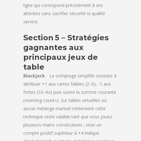
ligne qui correspond précisément à ses
attentes sans sacrifier sécurité ni qualité
service.
Section 5 – Stratégies
gagnantes aux
principaux jeux de
table
Blackjack
Le comptage simplifié consiste à
attribuer +1 aux cartes faibles (2–6), -1 aux
fortes (10–As) puis suivre la somme courante
(«​running count​»). Sur tables virtuelles où
aucun mélange manuel n’intervient cette
technique reste valable tant que vous jouez
plusieurs mains consécutives ; viser un
compte positif supérieur à +4 indique