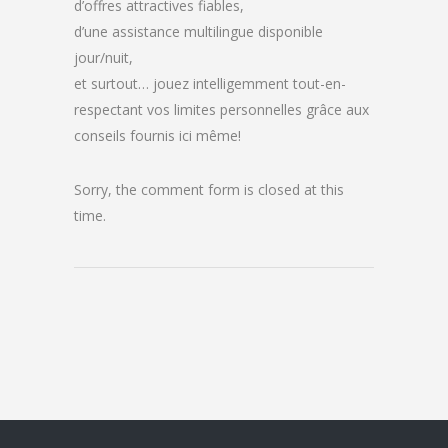
d’offres attractives fiables,
d’une assistance multilingue disponible
jour/nuit,
et surtout… jouez intelligemment tout-en-
respectant vos limites personnelles grâce aux
conseils fournis ici même!
Sorry, the comment form is closed at this
time.