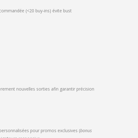
ecommandée (<20 buy‑ins) évite bust
ement nouvelles sorties afin garantir précision
 personnalisées pour promos exclusives (
bonus