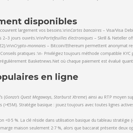
ment disponibles
 couvrent largement vos besoins.\n\n
Cartes bancaires
– Visa/Visa Deb
s 2–3 jours ouvrés.\n\n
Portefeuilles électroniques
– Skrill & Neteller o
€2).\n\n
Crypto‑monnaies
– Bitcoin/Ethereum permettent anonymat renf
\nConseils pratiques :\n- Privilégiez toujours méthode compatible KYC
tez régulièrement Basketnews.Net où chaque paiement est évalué quant 
opulaires en ligne
s (
Gonzo’s Quest Megaways
,
Starburst Xtreme
) ainsi au RTP moyen supé
es (>€5M). Stratégie basique : jouez toujours avec toutes lignes activ
n <0·5 %. La clé réside dans utilisation basique du tableau stratégie 
 marge maison seulement 2·7 %, alors que baccarat présente deux op