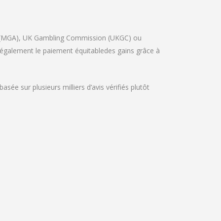
ity (MGA), UK Gambling Commission (UKGC) ou
e également le paiement équitabledes gains grâce à
ée sur plusieurs milliers d’avis vérifiés plutôt