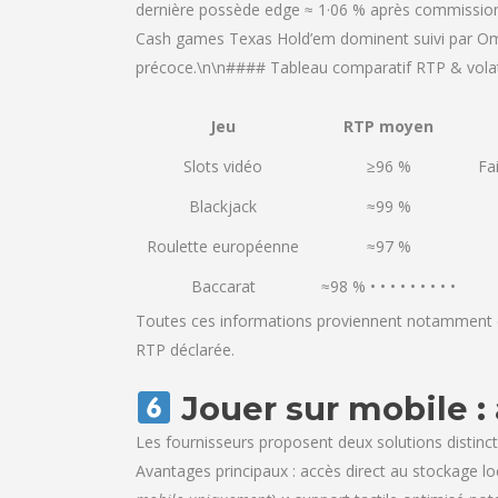
dernière possède edge ≈ 1·06 % après commissi
Cash games Texas Hold’em dominent suivi par Omah
précoce.\n\n#### Tableau comparatif RTP & volati
Jeu
RTP moyen
Slots vidéo
≥96 %
Fa
Blackjack
≈99 %
Roulette européenne
≈97 %
Baccarat
≈98 % • • • • • • • • •
Toutes ces informations proviennent notamment des
RTP déclarée.
Jouer sur mobile :
Les fournisseurs proposent deux solutions distinct
Avantages principaux : accès direct au stockage lo