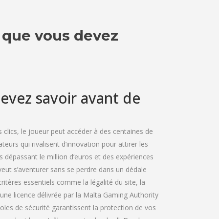
e que vous devez
evez savoir avant de
 clics, le joueur peut accéder à des centaines de
urs qui rivalisent d’innovation pour attirer les
s dépassant le million d’euros et des expériences
 veut s’aventurer sans se perdre dans un dédale
itères essentiels comme la légalité du site, la
une licence délivrée par la Malta Gaming Authority
oles de sécurité garantissent la protection de vos