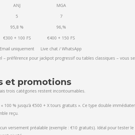
ANJ
MGA
5
7
95,8 %
96,%
€300 + 100 FS
€400 + 150 FS
Email uniquement
Live chat / WhatsApp
l – préférence pour jackpot progressif ou tables classiques – vous se
s et promotions
 trois catégories restent incontournables.
 100 % jusqu’à €500 + X tours gratuits ». Ce type double immédiate
mble reçu.
cun versement préalable (exemple : €10 gratuits). Idéal pour tester le 