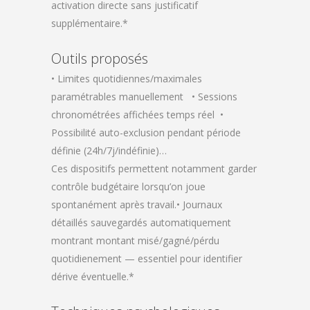
activation directe sans justificatif
supplémentaire.*
Outils proposés
• Limites quotidiennes/maximales
paramétrables manuellement • Sessions
chronométrées affichées temps réel •
Possibilité auto-exclusion pendant période
définie (24h/7j/indéfinie)…
Ces dispositifs permettent notamment garder
contrôle budgétaire lorsqu’on joue
spontanément après travail.• Journaux
détaillés sauvegardés automatiquement
montrant montant misé/gagné/pérdu
quotidienement — essentiel pour identifier
dérive éventuelle.*