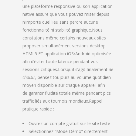
une plateforme responsive ou son application
native assure que vous pouvez miser depuis
n’importe quel lieu sans perdre aucune
fonctionnalité ni stabilité graphique.Nous
constatons même certains nouveaux sites
proposer simultanément versions desktop
HTML5 ET application iOS/Android optimisée
afin d’éviter toute latence pendant vos
sessions critiques.Lorsqu’il s’agit finalement
de
choisir
, pensez toujours au volume quotidien
moyen disponible sur chaque appareil afin
de garantir fluidité totale même pendant pics
traffic liés aux tournois mondiaux.Rappel
pratique rapide :
Ouvrez un compte gratuit sur le site testé
Sélectionnez “Mode Démo” directement