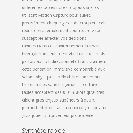
différentes tables notez toujours si elles
utilisent Motion Capture pour suivre
précisément chaque geste du croupier ; cela
réduit considérablement tout retard visuel
susceptible affecter vos décisions
rapides.Dans cet environnement humain
interagit non seulement via chat texte mais
parfois audio bidirectionnel offrant vraiment
cette sensation immersive comparable aux
salons physiques.La flexibilité concernant
limites mises varie largement —certaines
tables acceptent dès 0,01 € alors qu’autres
ciblent gros enjeux supérieurs à 500 €
permettant donc tant aux néophytes qu’aux
gros joueurs trouver leur place idéale.​
Synthèse rapide