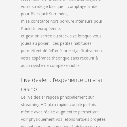
votre stratégie basique – comptage limité
pour Blackjack Surrender,
mise constante hors bordure intérieure pour
Roulette européenne,
et gestion serrée du stack size lorsque vous
jouez au poker.– ces petites habitudes
permettent déjà​d’améliorer significativement
votre espérance théorique sans recourir à
aucun système complexe inutile.​
Live dealer : l’expérience du vrai
casino
Le live dealer repose principalement sur
streaming HD ultra‑rapide couplé parfois
même avec réalité augmentée permettant
voir physiquement vos jetons virtuels projetés
devant vous.Lorsque vous choisissez entre