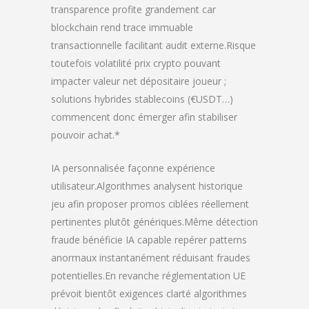
transparence profite grandement car
blockchain rend trace immuable
transactionnelle facilitant audit externe.Risque
toutefois volatilité prix crypto pouvant
impacter valeur net dépositaire joueur ;
solutions hybrides stablecoins (€USDT…)
commencent donc émerger afin stabiliser
pouvoir achat.*
IA personnalisée façonne expérience
utilisateur.Algorithmes analysent historique
jeu afin proposer promos ciblées réellement
pertinentes plutôt génériques.Même détection
fraude bénéficie IA capable repérer patterns
anormaux instantanément réduisant fraudes
potentielles.En revanche réglementation UE
prévoit bientôt exigences clarté algorithmes