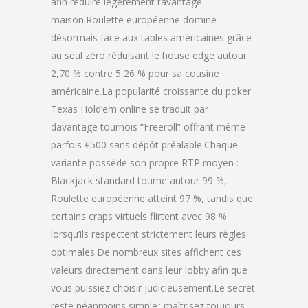
afin réduire légèrement l’avantage
maison.Roulette européenne domine
désormais face aux tables américaines grâce
au seul zéro réduisant le house edge autour
2,70 % contre 5,26 % pour sa cousine
américaine.La popularité croissante du poker
Texas Hold’em online se traduit par
davantage tournois “Freeroll” offrant même
parfois €500 sans dépôt préalable.Chaque
variante possède son propre RTP moyen :
Blackjack standard tourne autour 99 %,
Roulette européenne atteint 97 %, tandis que
certains craps virtuels flirtent avec 98 %
lorsqu’ils respectent strictement leurs règles
optimales.De nombreux sites affichent ces
valeurs directement dans leur lobby afin que
vous puissiez choisir judicieusement.Le secret
reste néanmoins simple : maîtrisez toujours