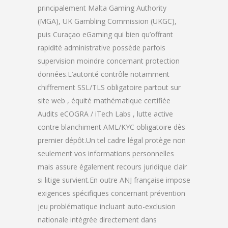
principalement Malta Gaming Authority
(MGA), UK Gambling Commission (UKGC),
puis Curaçao eGaming qui bien qu’offrant
rapidité administrative possède parfois
supervision moindre concernant protection
données.L’autorité contrôle notamment
chiffrement SSL/TLS obligatoire partout sur
site web , équité mathématique certifiée
Audits eCOGRA / iTech Labs , lutte active
contre blanchiment AML/KYC obligatoire dès
premier dépôt.Un tel cadre légal protège non
seulement vos informations personnelles
mais assure également recours juridique clair
si litige survient.En outre ANJ française impose
exigences spécifiques concernant prévention
jeu problématique incluant auto-exclusion
nationale intégrée directement dans