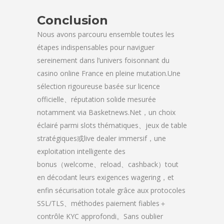
Conclusion
Nous avons parcouru ensemble toutes les
étapes indispensables pour naviguer
sereinement dans l’univers foisonnant du
casino online France en pleine mutation.Une
sélection rigoureuse basée sur licence
officielle、réputation solide mesurée
notamment via Basketnews.Net，un choix
éclairé parmi slots thématiques、jeux de table
stratégiques或live dealer immersif，une
exploitation intelligente des
bonus（welcome、reload、cashback）tout
en décodant leurs exigences wagering，et
enfin sécurisation totale grâce aux protocoles
SSL/TLS、méthodes paiement fiables＋
contrôle KYC approfondi。Sans oublier