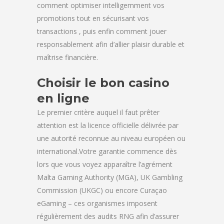
comment optimiser intelligemment vos
promotions tout en sécurisant vos
transactions , puis enfin comment jouer
responsablement afin d’allier plaisir durable et
maîtrise financière.
Choisir le bon casino
en ligne
Le premier critère auquel il faut prêter
attention est la licence officielle délivrée par
une autorité reconnue au niveau européen ou
international.Votre garantie commence dès
lors que vous voyez apparaître l’agrément
Malta Gaming Authority (MGA), UK Gambling
Commission (UKGC) ou encore Curaçao
eGaming – ces organismes imposent
régulièrement des audits RNG afin d’assurer