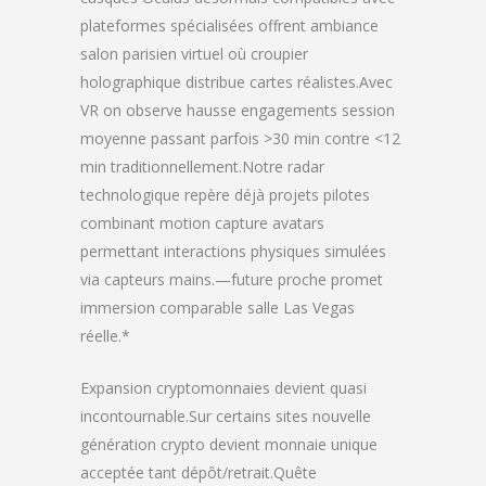
plateformes spécialisées offrent ambiance
salon parisien virtuel où croupier
holographique distribue cartes réalistes.Avec
VR on observe hausse engagements session
moyenne passant parfois >30 min contre <12
min traditionnellement.Notre radar
technologique repère déjà projets pilotes
combinant motion capture avatars
permettant interactions physiques simulées
via capteurs mains.—future proche promet
immersion comparable salle Las Vegas
réelle.*
Expansion cryptomonnaies devient quasi
incontournable.Sur certains sites nouvelle
génération crypto devient monnaie unique
acceptée tant dépôt/retrait.Quête