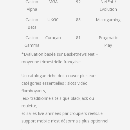
Casino
MGA
92
NetEnt /
Alpha
Evolution
Casino
UKGC
88
Microgaming
Beta
Casino
Curaçao
81
Pragmatic
Gamma
Play
*Évaluation basée sur Basketnews.Net –
moyenne trimestrielle française
Un catalogue riche doit couvrir plusieurs
catégories essentielles : slots vidéo
flamboyants,
jeux traditionnels tels que blackjack ou
roulette,
et salles live animées par croupiers réels.Le
support mobile n’est désormais plus optionnel
;