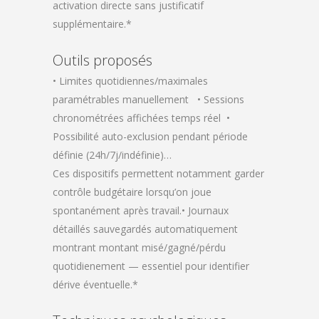
activation directe sans justificatif
supplémentaire.*
Outils proposés
• Limites quotidiennes/maximales
paramétrables manuellement • Sessions
chronométrées affichées temps réel •
Possibilité auto-exclusion pendant période
définie (24h/7j/indéfinie)…
Ces dispositifs permettent notamment garder
contrôle budgétaire lorsqu’on joue
spontanément après travail.• Journaux
détaillés sauvegardés automatiquement
montrant montant misé/gagné/pérdu
quotidienement — essentiel pour identifier
dérive éventuelle.*