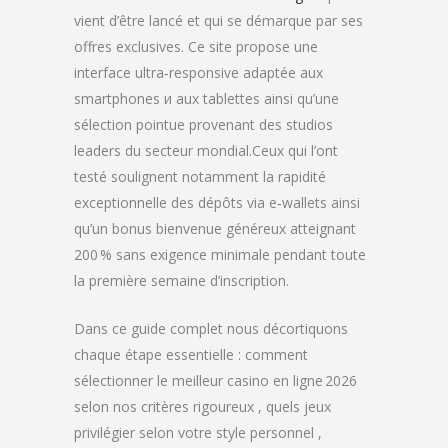
vient d’être lancé et qui se démarque par ses
offres exclusives. Ce site propose une
interface ultra‑responsive adaptée aux
smartphones и aux tablettes ainsi qu’une
sélection pointue provenant des studios
leaders du secteur mondial.Ceux qui l’ont
testé soulignent notamment la rapidité
exceptionnelle des dépôts via e‑wallets ainsi
qu’un bonus bienvenue généreux atteignant
200 % sans exigence minimale pendant toute
la première semaine d’inscription.​
Dans ce guide complet nous décortiquons
chaque étape essentielle : comment
sélectionner le meilleur casino en ligne 2026
selon nos critères rigoureux , quels jeux
privilégier selon votre style personnel ,