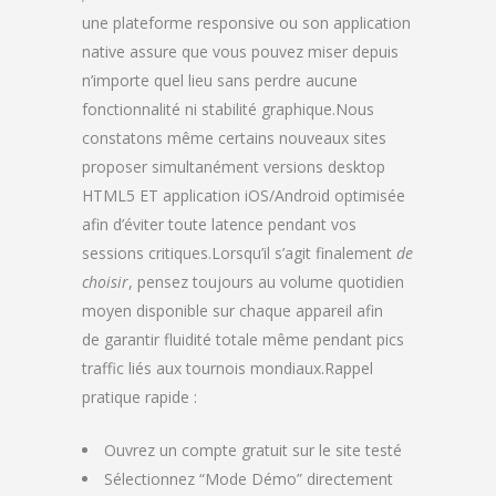
une plateforme responsive ou son application
native assure que vous pouvez miser depuis
n’importe quel lieu sans perdre aucune
fonctionnalité ni stabilité graphique.Nous
constatons même certains nouveaux sites
proposer simultanément versions desktop
HTML5 ET application iOS/Android optimisée
afin d’éviter toute latence pendant vos
sessions critiques.Lorsqu’il s’agit finalement
de
choisir
, pensez toujours au volume quotidien
moyen disponible sur chaque appareil afin
de garantir fluidité totale même pendant pics
traffic liés aux tournois mondiaux.Rappel
pratique rapide :
Ouvrez un compte gratuit sur le site testé
Sélectionnez “Mode Démo” directement