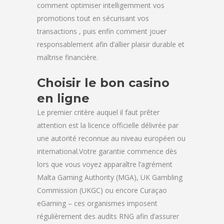
comment optimiser intelligemment vos
promotions tout en sécurisant vos
transactions , puis enfin comment jouer
responsablement afin d’allier plaisir durable et
maîtrise financière.
Choisir le bon casino
en ligne
Le premier critère auquel il faut prêter
attention est la licence officielle délivrée par
une autorité reconnue au niveau européen ou
international.Votre garantie commence dès
lors que vous voyez apparaître l’agrément
Malta Gaming Authority (MGA), UK Gambling
Commission (UKGC) ou encore Curaçao
eGaming – ces organismes imposent
régulièrement des audits RNG afin d’assurer