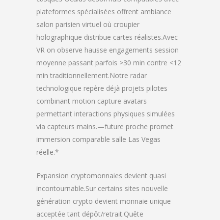
plateformes spécialisées offrent ambiance
salon parisien virtuel où croupier
holographique distribue cartes réalistes.Avec
VR on observe hausse engagements session
moyenne passant parfois >30 min contre <12
min traditionnellement.Notre radar
technologique repère déjà projets pilotes
combinant motion capture avatars
permettant interactions physiques simulées
via capteurs mains.—future proche promet
immersion comparable salle Las Vegas
réelle.*
Expansion cryptomonnaies devient quasi
incontournable.Sur certains sites nouvelle
génération crypto devient monnaie unique
acceptée tant dépôt/retrait.Quête