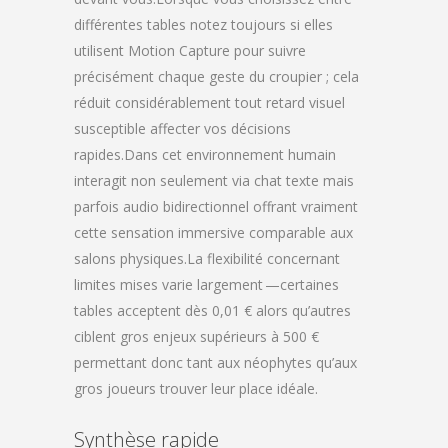
différentes tables notez toujours si elles
utilisent Motion Capture pour suivre
précisément chaque geste du croupier ; cela
réduit considérablement tout retard visuel
susceptible affecter vos décisions
rapides.Dans cet environnement humain
interagit non seulement via chat texte mais
parfois audio bidirectionnel offrant vraiment
cette sensation immersive comparable aux
salons physiques.La flexibilité concernant
limites mises varie largement —certaines
tables acceptent dès 0,01 € alors qu’autres
ciblent gros enjeux supérieurs à 500 €
permettant donc tant aux néophytes qu’aux
gros joueurs trouver leur place idéale.​
Synthèse rapide