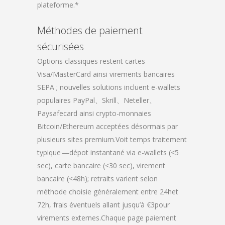
plateforme.*
Méthodes de paiement
sécurisées
Options classiques restent cartes
Visa/MasterCard ainsi virements bancaires
SEPA ; nouvelles solutions incluent e-wallets
populaires PayPal、Skrill、Neteller、
Paysafecard ainsi crypto-monnaies
Bitcoin/Ethereum acceptées désormais par
plusieurs sites premium.Voit temps traitement
typique —dépot instantané via e-wallets (<5
sec), carte bancaire (<30 sec), virement
bancaire (<48h); retraits varient selon
méthode choisie généralement entre 24het
72h, frais éventuels allant jusqu’à ‎€3‏‎pour
virements externes.Chaque page paiement