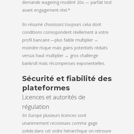
demande wagering modéré ‎20x‎ — parfait test
avant engagement réel.*
En résumé choisissez toujours celui dont
conditions correspondent réellement à votre
profil bancaire —plus faible multiplier ↔️
moindre risque mais gains potentiels réduits
versus haut multiplier ↔️ gros challenge
bankroll mais récompenses exponentielles.
Sécurité et fiabilité des
plateformes
Licences et autorités de
régulation
En Europe plusieurs licences sont
unanimement reconnues comme gage
solide.dans cet ordre hiérarchique on retrouve