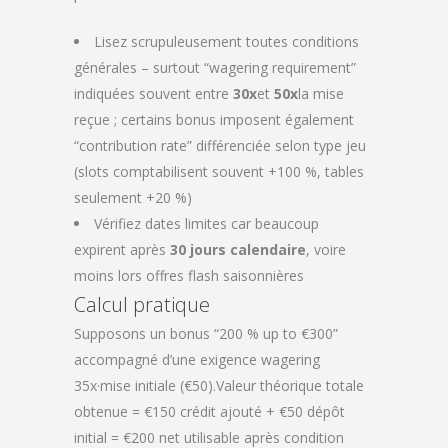
Lisez scrupuleusement toutes conditions
générales – surtout “wagering requirement”
indiquées souvent entre
30x
et
50x
la mise
reçue ; certains bonus imposent également
“contribution rate” différenciée selon type jeu
(slots comptabilisent souvent +100 %, tables
seulement +20 %)
Vérifiez dates limites car beaucoup
expirent après
30 jours calendaire
, voire
moins lors offres flash saisonnières
Calcul pratique
Supposons un bonus “200 % up to €300”
accompagné d’une exigence wagering
35x·mise initiale (€50).Valeur théorique totale
obtenue = €150 crédit ajouté + €50 dépôt
initial = €200 net utilisable après condition