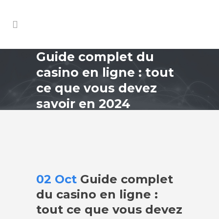
Guide complet du
casino en ligne : tout
ce que vous devez
savoir en 2024
02 Oct
Guide complet
du casino en ligne :
tout ce que vous devez