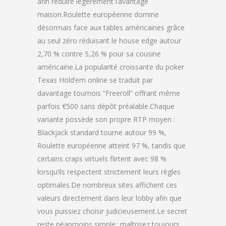
afin réduire légèrement l’avantage
maison.Roulette européenne domine
désormais face aux tables américaines grâce
au seul zéro réduisant le house edge autour
2,70 % contre 5,26 % pour sa cousine
américaine.La popularité croissante du poker
Texas Hold’em online se traduit par
davantage tournois “Freeroll” offrant même
parfois €500 sans dépôt préalable.Chaque
variante possède son propre RTP moyen :
Blackjack standard tourne autour 99 %,
Roulette européenne atteint 97 %, tandis que
certains craps virtuels flirtent avec 98 %
lorsqu’ils respectent strictement leurs règles
optimales.De nombreux sites affichent ces
valeurs directement dans leur lobby afin que
vous puissiez choisir judicieusement.Le secret
reste néanmoins simple : maîtrisez toujours