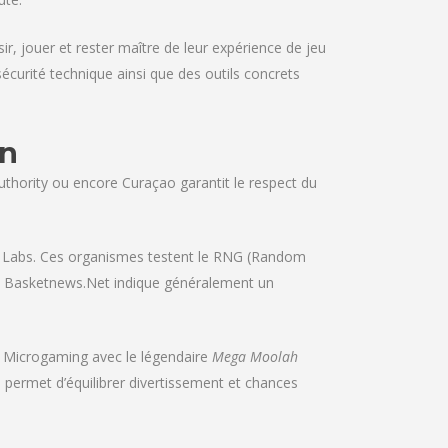
ir, jouer et rester maître de leur expérience de jeu
 sécurité technique ainsi que des outils concrets
on
 Authority ou encore Curaçao garantit le respect du
ech Labs. Ces organismes testent le RNG (Random
es Basketnews.Net indique généralement un
, Microgaming avec le légendaire
Mega Moolah
é permet d’équilibrer divertissement et chances