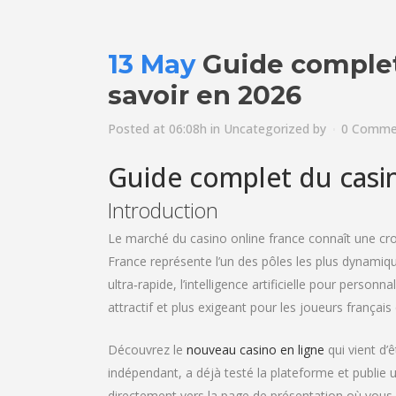
13 May
Guide complet 
savoir en 2026
Posted at 06:08h
in
Uncategorized
by
0 Comme
Guide complet du casin
Introduction
Le marché du casino online france connaît une cro
France représente l’un des pôles les plus dynamiqu
ultra‑rapide, l’intelligence artificielle pour perso
attractif et plus exigeant pour les joueurs français
Découvrez le
nouveau casino en ligne
qui vient d’
indépendant, a déjà testé la plateforme et publie u
directement vers la page de présentation où vou