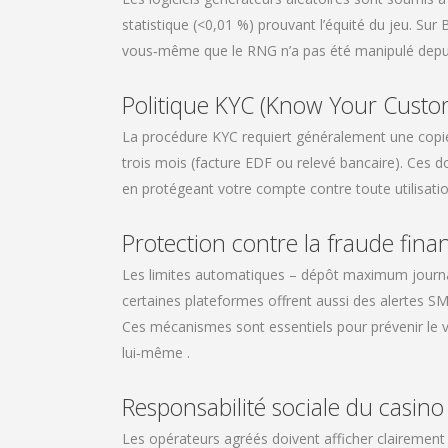
statistique (<0,01 %) prouvant l’équité du jeu. Sur 
vous‑même que le RNG n’a pas été manipulé depuis
Politique KYC (Know Your Custo
La procédure KYC requiert généralement une copie d’
trois mois (facture EDF ou relevé bancaire). Ces 
en protégeant votre compte contre toute utilisatio
Protection contre la fraude fina
Les limites automatiques – dépôt maximum journali
certaines plateformes offrent aussi des alertes SM
Ces mécanismes sont essentiels pour prévenir le vo
lui‑même .
Responsabilité sociale du casino
Les opérateurs agréés doivent afficher clairemen