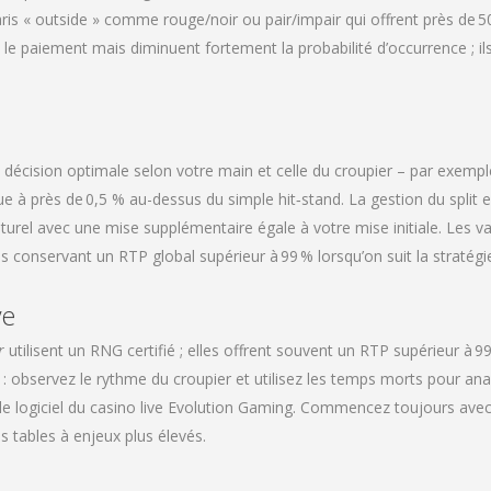
 paris « outside » comme rouge/noir ou pair/impair qui offrent près de
 le paiement mais diminuent fortement la probabilité d’occurrence ; il
a décision optimale selon votre main et celle du croupier – par exempl
 près de 0,5 % au-dessus du simple hit‑stand. La gestion du split e
turel avec une mise supplémentaire égale à votre mise initiale. Les 
s conservant un RTP global supérieur à 99 % lorsqu’on suit la stratégi
ve
r
utilisent un RNG certifié ; elles offrent souvent un RTP supérieur à 99 
 : observez le rythme du croupier et utilisez les temps morts pour ana
le logiciel du casino live Evolution Gaming. Commencez toujours avec 
 tables à enjeux plus élevés.