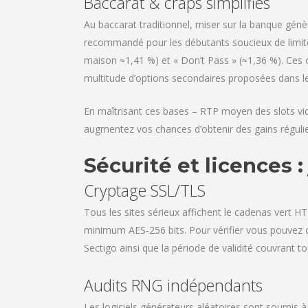
Baccarat & craps simplifiés
Au baccarat traditionnel, miser sur la banque gén
recommandé pour les débutants soucieux de limiter
maison ≈1,41 %) et « Don’t Pass » (≈1,36 %). Ces 
multitude d’options secondaires proposées dans l
En maîtrisant ces bases – RTP moyen des slots vid
augmentez vos chances d’obtenir des gains régulie
Sécurité et licences 
Cryptage SSL/TLS
Tous les sites sérieux affichent le cadenas vert H
minimum AES‑256 bits. Pour vérifier vous pouvez cli
Sectigo ainsi que la période de validité couvrant t
Audits RNG indépendants
Les logiciels générateurs aléatoires sont soumis 