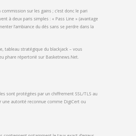
ommission sur les gains ; c’est donc le pari
nt à deux paris simples : « Pass Line » (avantage
imenter l’ambiance du dés sans se perdre dans la
e, tableau stratégique du blackjack – vous
jeu phare répertorié sur Basketnews.Net.
elles sont protégées par un chiffrement SSL/TLS au
iquer une autorité reconnue comme DigiCert ou
ics contiennent notamment le taux exact d’erreur