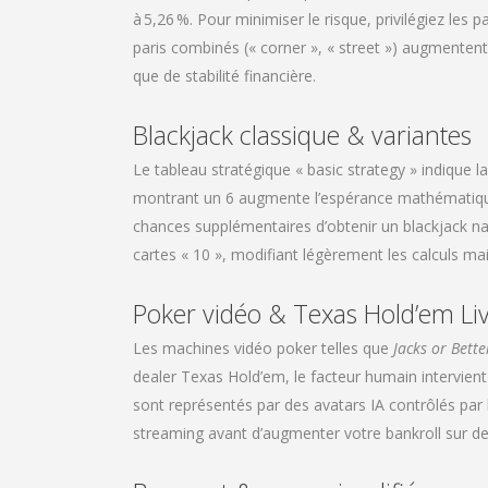
à 5,26 %. Pour minimiser le risque, privilégiez les
paris combinés (« corner », « street ») augmentent
que de stabilité financière.
Blackjack classique & variantes
Le tableau stratégique « basic strategy » indique l
montrant un 6 augmente l’espérance mathématique à
chances supplémentaires d’obtenir un blackjack na
cartes « 10 », modifiant légèrement les calculs mai
Poker vidéo & Texas Hold’em Li
Les machines vidéo poker telles que
Jacks or Bette
dealer Texas Hold’em, le facteur humain intervient
sont représentés par des avatars IA contrôlés par 
streaming avant d’augmenter votre bankroll sur des