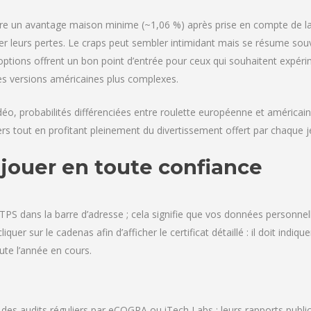
ère un avantage maison minime (~1,06 %) après prise en compte de la c
 leurs pertes. Le craps peut sembler intimidant mais se résume souve
options offrent un bon point d’entrée pour ceux qui souhaitent expér
es versions américaines plus complexes.
éo, probabilités différenciées entre roulette européenne et américain
rs tout en profitant pleinement du divertissement offert par chaque 
: jouer en toute confiance
TTPS dans la barre d’adresse ; cela signifie que vos données personn
quer sur le cadenas afin d’afficher le certificat détaillé : il doit ind
oute l’année en cours.
à des audits réguliers par eCOGRA ou iTech Labs ; leurs rapports publ