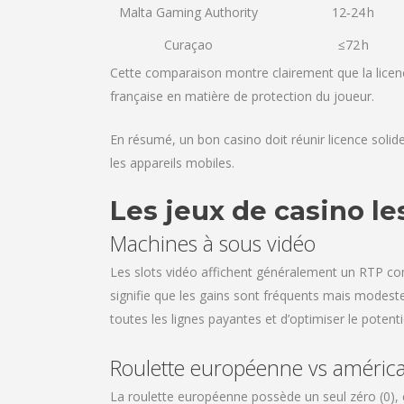
Malta Gaming Authority
12‑24 h
Curaçao
≤72 h
Cette comparaison montre clairement que la licenc
française en matière de protection du joueur.
En résumé, un bon casino doit réunir licence solid
les appareils mobiles.
Les jeux de casino l
Machines à sous vidéo
Les slots vidéo affichent généralement un RTP com
signifie que les gains sont fréquents mais modest
toutes les lignes payantes et d’optimiser le potenti
Roulette européenne vs améric
La roulette européenne possède un seul zéro (0), c