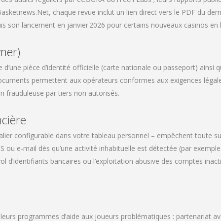
Basketnews.Net, chaque revue inclut un lien direct vers le PDF du derni
 son lancement en janvier 2026 pour certains nouveaux casinos en l
mer)
une pièce d’identité officielle (carte nationale ou passeport) ainsi q
documents permettent aux opérateurs conformes aux exigences légales 
n frauduleuse par tiers non autorisés.
ncière
er configurable dans votre tableau personnel – empêchent toute surc
S ou e‑mail dès qu’une activité inhabituelle est détectée (par exemple
l d’identifiants bancaires ou l’exploitation abusive des comptes inact
t leurs programmes d’aide aux joueurs problématiques : partenariat