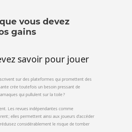
 que vous devez
os gains
evez savoir pour jouer
nscrivent sur des plateformes qui promettent des
sante crée toutefois un besoin pressant de
rnaques qui pullulent sur la toile ?
ment. Les revues indépendantes comme
rent ; elles permettent ainsi aux joueurs d’accéder
 réduisez considérablement le risque de tomber