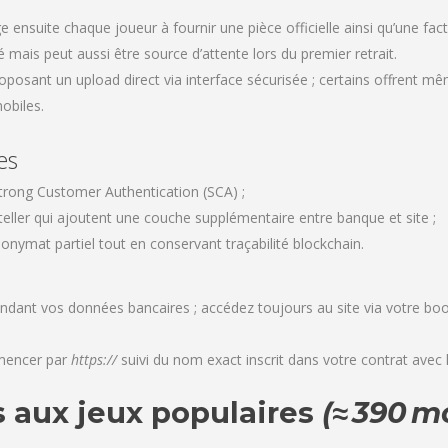
suite chaque joueur à fournir une pièce officielle ainsi qu’une facture
 mais peut aussi être source d’attente lors du premier retrait.
oposant un upload direct via interface sécurisée ; certains offrent mêm
obiles.
es
trong Customer Authentication (SCA) ;
eteller qui ajoutent une couche supplémentaire entre banque et site ;
mat partiel tout en conservant traçabilité blockchain.
andant vos données bancaires ; accédez toujours au site via votre bo
ommencer par
https://
suivi du nom exact inscrit dans votre contrat avec 
 aux jeux populaires
(≈ 390 m