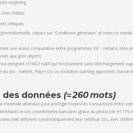
après wagering
 frais réduits
nts critiques
 promotionnelle, cliquez sur “Conditions générales” et notez le nombr
ement une vision comparative entre programmes VIP : certains sites 
servés aux gros dépôts.
asinos intégrant HTML5 natif qui fonctionnent sans téléchargement su
ciel du jeu ‑ NetEnt, Play’n GO ou Evolution Gaming apportent chacun 
on des données
(≈ 260 mots)
e minimale attendue pour protéger toutes les transactions entre votre
os identifiants ni vos coordonnées bancaires grâce au protocole HTTPS 
ews.Net affichent systématiquement leur certificat SSL avec chiffrem