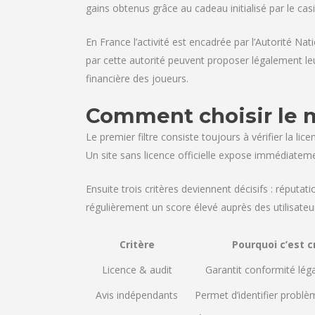
gains obtenus grâce au cadeau initialisé par le cas
En France l’activité est encadrée par l’Autorité Nat
par cette autorité peuvent proposer légalement leur
financière des joueurs.
Comment choisir le m
Le premier filtre consiste toujours à vérifier la li
Un site sans licence officielle expose immédiateme
Ensuite trois critères deviennent décisifs : réput
régulièrement un score élevé auprès des utilisateu
Critère
Pourquoi c’est c
Licence & audit
Garantit conformité léga
Avis indépendants
Permet d’identifier problè