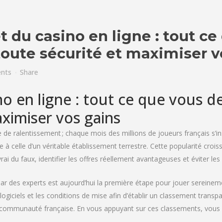
 du casino en ligne : tout ce
toute sécurité et maximiser v
nts
Share
o en ligne : tout ce que vous d
aximiser vos gains
 de ralentissement ; chaque mois des millions de joueurs français s’i
 celle d’un véritable établissement terrestre. Cette popularité crois
ai du faux, identifier les offres réellement avantageuses et éviter les a
 des experts est aujourd’hui la première étape pour jouer sereine
logiciels et les conditions de mise afin d’établir un classement transpa
a communauté française. En vous appuyant sur ces classements, vous