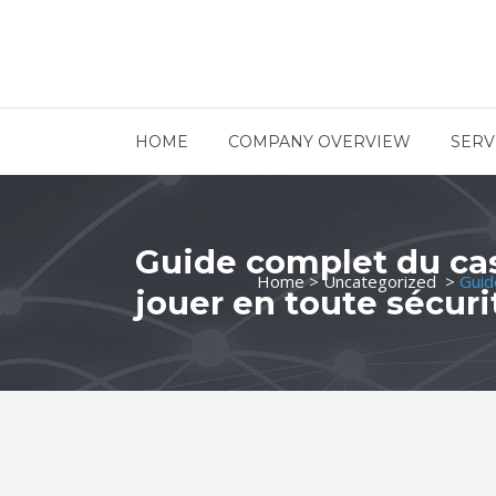
HOME
COMPANY OVERVIEW
SERV
Guide complet du cas
Home
>
Uncategorized
>
Guid
jouer en toute sécur