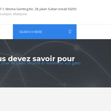
7-1, Wisma Genting No. 28, Jalan Sultan Ismail 50250
 Lumpur, Malaysia
us devez savoir pour
 jouer en toute sécurité et maximiser vos gains