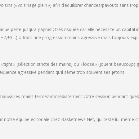
voisins (« voisinage plein ») afin d’équilibrer chances/payouts sans trop 
que perte jusqu’à gagner ; très risquée car elle nécessite un capital 
1,+2,+3…) offrant une progression moins agressive mais toujours exp
 tight » (sélection stricte des mains) ou « loose » (jouent beaucoup) g
équence agressive pendant qu’il sème trop souvent ses jetons.
rs mauvaises mains fermez immédiatement votre session pendant quel
r notre équipe éditoriale chez Basketnews.Net, qui teste lui‑même cha