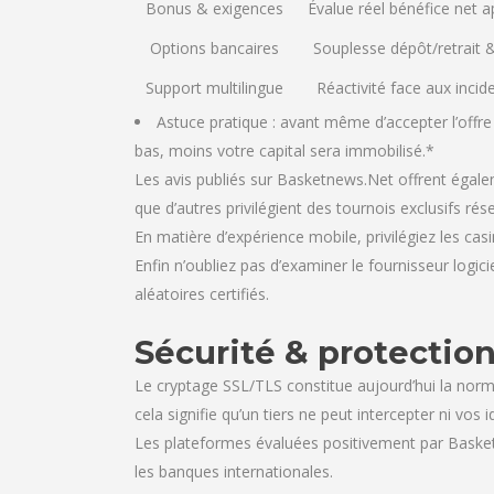
Bonus & exigences
Évalue réel bénéfice net 
Options bancaires
Souplesse dépôt/retrait &
Support multilingue
Réactivité face aux incide
Astuce pratique : avant même d’accepter l’offre
bas, moins votre capital sera immobilisé.*
Les avis publiés sur Basketnews.Net offrent égal
que d’autres privilégient des tournois exclusifs ré
En matière d’expérience mobile, privilégiez les c
Enfin n’oubliez pas d’examiner le fournisseur logi
aléatoires certifiés.
Sécurité & protecti
Le cryptage SSL/TLS constitue aujourd’hui la norm
cela signifie qu’un tiers ne peut intercepter ni v
Les plateformes évaluées positivement par Basketn
les banques internationales.