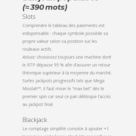
(≈ 390 mots)
Slots
Comprendre le tableau des paiements est
indispensable : chaque symbole possède sa
propre valeur selon sa position sur les
rouleaux actifs.
Astuce
: choisissez toujours une machine dont
le RTP dépasse 95 % afin d’assurer un retour
théorique supérieur à la moyenne du marché.
Surles jackpots progressifs tels que Mega
Moolah™, il faut miser le “max bet” dès le
premier spin car seul ce pari débloque l’accès
au jackpot final.
Blackjack
Le comptage simplifié consiste à ajouter +1