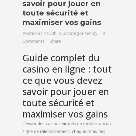
savoir pour jouer en
toute sécurité et
maximiser vos gains
Posted at 14:23h
in
Uncategorized
by
0
Comments
Share
Guide complet du
casino en ligne : tout
ce que vous devez
savoir pour jouer en
toute sécurité et
maximiser vos gains
L’essor des casinos virtuels ne montre aucun
signe de ralentissement ; chaque mois des