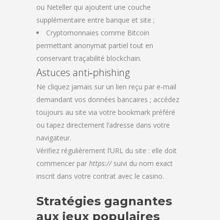
ou Neteller qui ajoutent une couche
supplémentaire entre banque et site ;
Cryptomonnaies comme Bitcoin
permettant anonymat partiel tout en
conservant traçabilité blockchain.
Astuces anti‑phishing
Ne cliquez jamais sur un lien reçu par e‑mail
demandant vos données bancaires ; accédez
toujours au site via votre bookmark préféré
ou tapez directement l’adresse dans votre
navigateur.
Vérifiez régulièrement l’URL du site : elle doit
commencer par
https://
suivi du nom exact
inscrit dans votre contrat avec le casino.
Stratégies gagnantes
aux jeux populaires