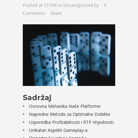
Posted at 21:05h
in
Uncategorized
by
0
Comments
Share
Sadržaj
Osnovna Mehanika Naše Platforme
Napredne Metode za Optimalne Dobitke
Usporedba Profitabilnosti i RTP Vrijednosti
Unikatan Aspekti Gameplay-a