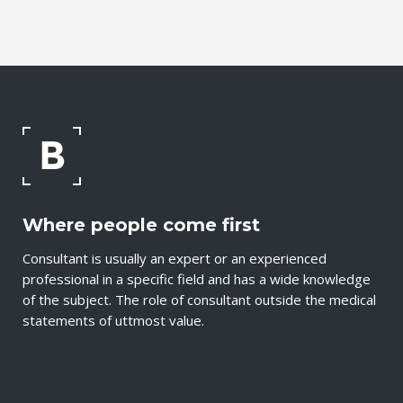
Where people come first
Consultant is usually an expert or an experienced
professional in a specific field and has a wide knowledge
of the subject. The role of consultant outside the medical
statements of uttmost value.