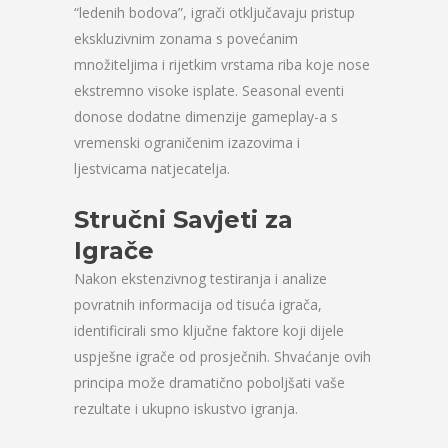
“ledenih bodova”, igrači otključavaju pristup
ekskluzivnim zonama s povećanim
množiteljima i rijetkim vrstama riba koje nose
ekstremno visoke isplate. Seasonal eventi
donose dodatne dimenzije gameplay-a s
vremenski ograničenim izazovima i
ljestvicama natjecatelja.
Stručni Savjeti za
Igrače
Nakon ekstenzivnog testiranja i analize
povratnih informacija od tisuća igrača,
identificirali smo ključne faktore koji dijele
uspješne igrače od prosječnih. Shvaćanje ovih
principa može dramatično poboljšati vaše
rezultate i ukupno iskustvo igranja.