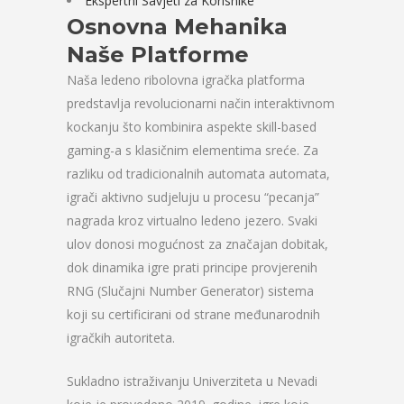
Ekspertni Savjeti za Korisnike
Osnovna Mehanika
Naše Platforme
Naša ledeno ribolovna igračka platforma
predstavlja revolucionarni način interaktivnom
kockanju što kombinira aspekte skill-based
gaming-a s klasičnim elementima sreće. Za
razliku od tradicionalnih automata automata,
igrači aktivno sudjeluju u procesu “pecanja”
nagrada kroz virtualno ledeno jezero. Svaki
ulov donosi mogućnost za značajan dobitak,
dok dinamika igre prati principe provjerenih
RNG (Slučajni Number Generator) sistema
koji su certificirani od strane međunarodnih
igračkih autoriteta.
Sukladno istraživanju Univerziteta u Nevadi