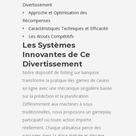
Divertissement
Approche et Optimisation des
Récompenses
Caractéristiques Techniques et Efficacité
Les Atouts Compétitifs
Les Systèmes
Innovantes de Ce
Divertissement
Notre dispositif de fishing sur banquise
transforme la pratique des games de casino
en ligne avec une mécanique singulière basée
sur la prédiction et la planification.
Différemment aux machines à sous
traditionnelles, nous proposons un gameplay
participatif où toute action importe
réellement. Chaque utilisateur perce des
passages dans la glace digitale et désigne