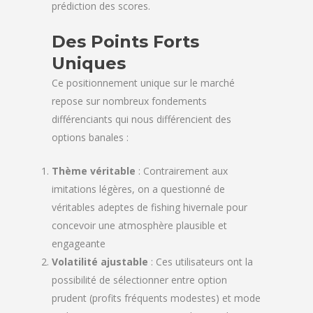
prédiction des scores.
Des Points Forts
Uniques
Ce positionnement unique sur le marché
repose sur nombreux fondements
différenciants qui nous différencient des
options banales :
Thème véritable
: Contrairement aux
imitations légères, on a questionné de
véritables adeptes de fishing hivernale pour
concevoir une atmosphère plausible et
engageante
Volatilité ajustable
: Ces utilisateurs ont la
possibilité de sélectionner entre option
prudent (profits fréquents modestes) et mode