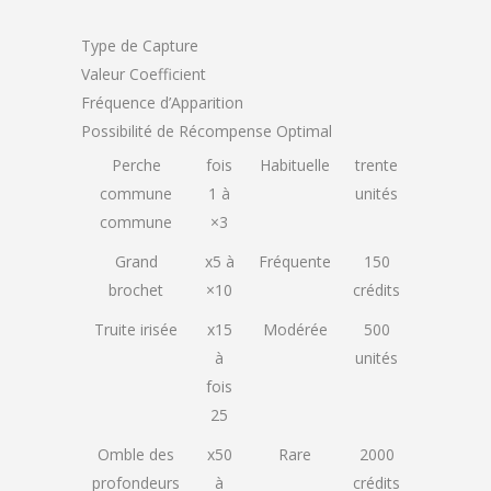
Type de Capture
Valeur Coefficient
Fréquence d’Apparition
Possibilité de Récompense Optimal
Perche
fois
Habituelle
trente
commune
1 à
unités
commune
×3
Grand
x5 à
Fréquente
150
brochet
×10
crédits
Truite irisée
x15
Modérée
500
à
unités
fois
25
Omble des
x50
Rare
2000
profondeurs
à
crédits