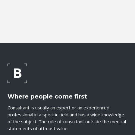
Where people come first
Consultant is usually an expert or an experienced
professional in a specific field and has a wide knowledge
of the subject. The role of consultant outside the medical
statements of uttmost value.