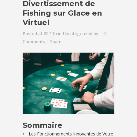
Divertissement de
Fishing sur Glace en
Virtuel
Posted at 09:11h
in
Uncategorized
by
0
Comments
Share
Sommaire
Les Fonctionnements Innovantes de Votre