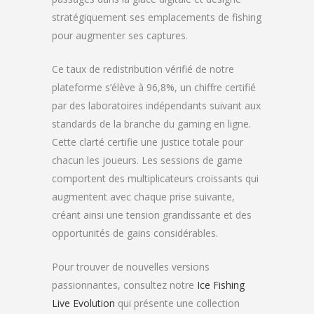
stratégiquement ses emplacements de fishing
pour augmenter ses captures.
Ce taux de redistribution vérifié de notre
plateforme s’élève à 96,8%, un chiffre certifié
par des laboratoires indépendants suivant aux
standards de la branche du gaming en ligne.
Cette clarté certifie une justice totale pour
chacun les joueurs. Les sessions de game
comportent des multiplicateurs croissants qui
augmentent avec chaque prise suivante,
créant ainsi une tension grandissante et des
opportunités de gains considérables.
Pour trouver de nouvelles versions
passionnantes, consultez notre
Ice Fishing
Live Evolution
qui présente une collection