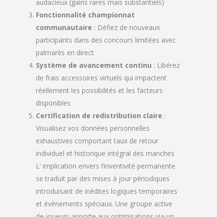
audacieux (gains rares mais substantiels)
Fonctionnalité championnat
communautaire
: Défiez de nouveaux
participants dans des concours limitées avec
palmarès en direct
Système de avancement continu
: Libérez
de frais accessoires virtuels qui impactent
réellement les possibilités et les facteurs
disponibles
Certification de redistribution claire
:
Visualisez vos données personnelles
exhaustives comportant taux de retour
individuel et historique intégral des manches
L’ implication envers l’inventivité permanente
se traduit par des mises à jour périodiques
introduisant de inédites logiques temporaires
et évènements spéciaux. Une groupe active
de joueurs apporte aux optimisations via un