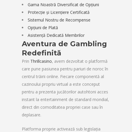
Gama Noastră Diversificat de Opțiuni
Protecție și Licențiere Certificată
Sistemul Nostru de Recompense
Opțiuni de Plată
Asistență Dedicată Membrilor
Aventura de Gambling
Redefinită
Prin
Thrillcasino
, avem dezvoltat o platformă
care pune pasiunea pentru pariuri de noroc în
centrul trăirii online. Fiecare componentă al
cazinoului propriu virtual a este conceput
pentru a prezenta jucătorilor autohtoni acces
instant la entertainment de standard mondial,
direct din comoditatea propriei case sau în
deplasare.
Platforma proprie activează sub legislația