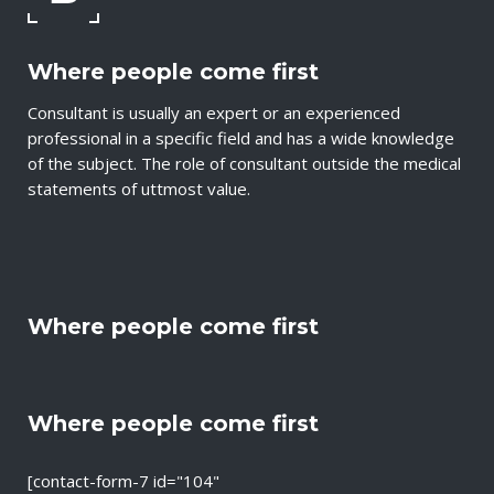
Where people come first
Consultant is usually an expert or an experienced
professional in a specific field and has a wide knowledge
of the subject. The role of consultant outside the medical
statements of uttmost value.
Where people come first
Where people come first
[contact-form-7 id="104"