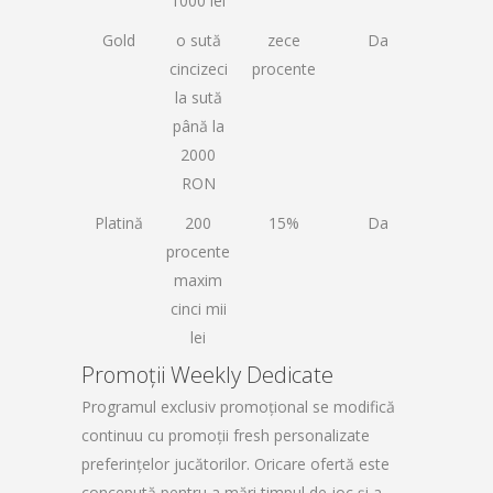
1000 lei
Gold
o sută
zece
Da
cincizeci
procente
la sută
până la
2000
RON
Platină
200
15%
Da
procente
maxim
cinci mii
lei
Promoții Weekly Dedicate
Programul exclusiv promoțional se modifică
continuu cu promoții fresh personalizate
preferințelor jucătorilor. Oricare ofertă este
concepută pentru a mări timpul de joc și a