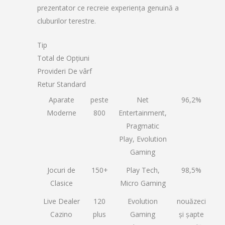
prezentator ce recreie experiența genuină a
cluburilor terestre.
Tip
Total de Opțiuni
Provideri De vârf
Retur Standard
Aparate
peste
Net
96,2%
Moderne
800
Entertainment,
Pragmatic
Play, Evolution
Gaming
Jocuri de
150+
Play Tech,
98,5%
Clasice
Micro Gaming
Live Dealer
120
Evolution
nouăzeci
Cazino
plus
Gaming
și șapte