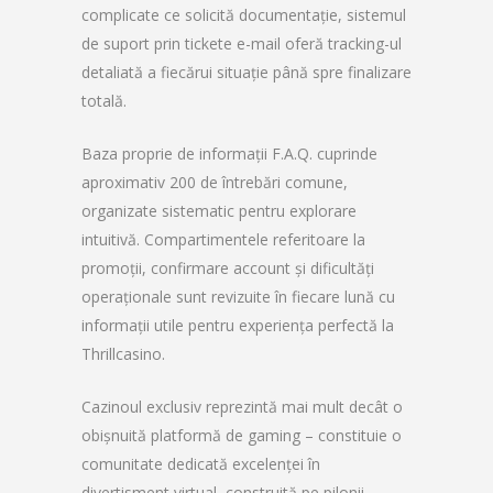
complicate ce solicită documentație, sistemul
de suport prin tickete e-mail oferă tracking-ul
detaliată a fiecărui situație până spre finalizare
totală.
Baza proprie de informații F.A.Q. cuprinde
aproximativ 200 de întrebări comune,
organizate sistematic pentru explorare
intuitivă. Compartimentele referitoare la
promoții, confirmare account și dificultăți
operaționale sunt revizuite în fiecare lună cu
informații utile pentru experiența perfectă la
Thrillcasino.
Cazinoul exclusiv reprezintă mai mult decât o
obișnuită platformă de gaming – constituie o
comunitate dedicată excelenței în
divertisment virtual, construită pe pilonii