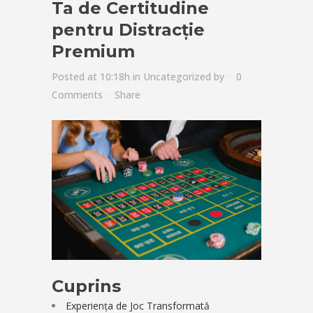
Ta de Certitudine
pentru Distracție
Premium
Posted at 10:18h
in
Uncategorized
by
0
Comments
Share
Cuprins
Experiența de Joc Transformată