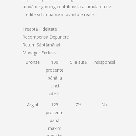
rundă de gaming contribuie la acumularea de
credite schimbabile în avantaje reale.
Treaptă Fidelitate
Recompensa Depunere
Return Săptămânal
Manager Exclusiv
Bronze
100
5 la sută
Indisponibil
procente
până la
cinci
sute lei
Argint
125
7%
Nu
procente
până
maxim