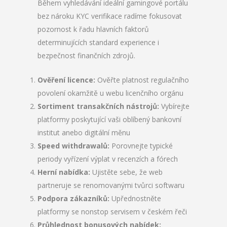
Během vyhledávání ideální gamingové portálu
bez nároku KYC verifikace radíme fokusovat
pozornost k řadu hlavních faktorů
determinujících standard experience i
bezpečnost finančních zdrojů.
Ověření licence:
Ověřte platnost regulačního
povolení okamžitě u webu licenčního orgánu
Sortiment transakčních nástrojů:
Vybírejte
platformy poskytující vaši oblíbený bankovní
institut anebo digitální měnu
Speed withdrawalů:
Porovnejte typické
periody vyřízení výplat v recenzích a fórech
Herní nabídka:
Ujistěte sebe, že web
partneruje se renomovanými tvůrci softwaru
Podpora zákazníků:
Upřednostněte
platformy se nonstop servisem v českém řeči
Průhlednost bonusových nabídek: