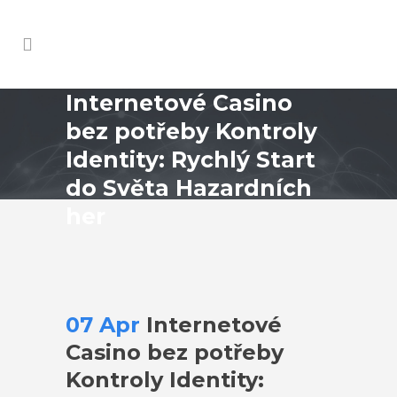
Internetové Casino
bez potřeby Kontroly
Identity: Rychlý Start
do Světa Hazardních
her
07 Apr
Internetové
Casino bez potřeby
Kontroly Identity: