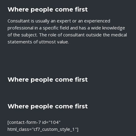
Where people come first
Consultant is usually an expert or an experienced
professional in a specific field and has a wide knowledge
of the subject. The role of consultant outside the medical
statements of uttmost value.
Where people come first
Where people come first
[contact-form-7 id="104"
html_class="cf7_custom_style_1"]