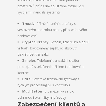
prostředků průběžně soustavně rozšiřuje s
vývojem financials systémů.
Trustly:
Přímé finanční transfery s
vestavěným kontrolou osoby přes webového
bankovnictví
Cryptocurrency:
Bitcoin, Ethereum a další
virtuální kryptoměny zajišťující absolutní
diskrétnost transakcí
Zimpler:
Telefonní transakční služba
propojená s telefonním číslem i bankovním
kontem
Brite:
Severská transakční gateway s
rychlým processing plus kontrolou
MuchBetter:
E-peněženka se bio
ochranou i okamžitými převody
Zabezpečení klientů a