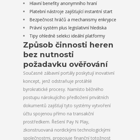
Hlavní benefity anonymního hraní
Platební nástroje zajišťující instantní start
Bezpečnost hráčů a mechanismy enkrypce
Právní systém plus legislativní hlediska
Tipy ohledně selekci ideální platformy
Způsob činnosti heren
bez nutnosti
požadavku ověřování
Současné zábavní portály poskytují inovativní
koncept, jenž odstraňuje protáhlé
byrokratické procesy. Namísto běžného
postupu nárokujícího předložení privátních
dokumentů zajišťují tyto systémy vytvoření
účtu spojenou přímo na transakční
prostředkem. Řešení Pay N Play,
zkonstruovaná nordickými technologickými
společnostmi, propojuje finanční totožnost