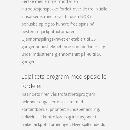
Ferske medlemmer mottar en
introduksjonspakke fordelt over de tre initielle
innsatsene, med totalt ti tusen NOK i
bonusbeløp og to hundre free spins på
bestemte jackpotautomater.
Gjennomspillingskravet er etablert til 35
ganger bonusbeløpet, noe som befinner seg
under industriens gjennomsnitt på 40 til 50
ganger.
Lojalitets-program med spesielle
fordeler
Kasinoets firenivås trofasthetsprogram
belønner engasjerte spillere med
kontantbonus, prioritert kundebehandling,
individuelle kontrollører og invitasjoner til
unike jackpott-turneringer. Hver spillrunde du