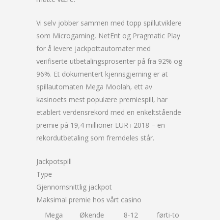
Vi selv jobber sammen med topp spillutviklere
som Microgaming, NetEnt og Pragmatic Play
for å levere jackpottautomater med
verifiserte utbetalingsprosenter på fra 92% og
96%. Et dokumentert kjennsgjerning er at
spillautomaten Mega Moolah, ett av
kasinoets mest populære premiespill, har
etablert verdensrekord med en enkeltstående
premie på 19,4 millioner EUR i 2018 – en
rekordutbetaling som fremdeles står.
Jackpotspill
Type
Gjennomsnittlig jackpot
Maksimal premie hos vårt casino
Mega
Økende
8-12
førti-to