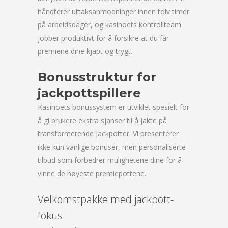
håndterer uttaksanmodninger innen tolv timer
på arbeidsdager, og kasinoets kontrollteam
jobber produktivt for å forsikre at du får
premiene dine kjapt og trygt.
Bonusstruktur for
jackpottspillere
Kasinoets bonussystem er utviklet spesielt for
å gi brukere ekstra sjanser til å jakte på
transformerende jackpotter. Vi presenterer
ikke kun vanlige bonuser, men personaliserte
tilbud som forbedrer mulighetene dine for å
vinne de høyeste premiepottene.
Velkomstpakke med jackpott-
fokus