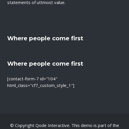
statements of uttmost value.
Where people come first
Where people come first
[contact-form-7 id="104"
html_class="cf7_custom_style_1"]
© Copyright
Qode Interactive
. This demo is part of the