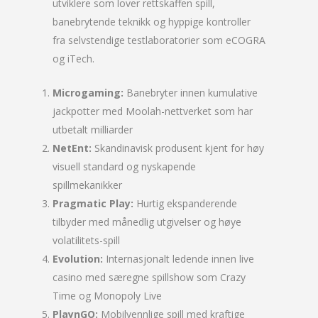
utviklere som lover rettskaffen spill,
banebrytende teknikk og hyppige kontroller
fra selvstendige testlaboratorier som eCOGRA
og iTech.
Microgaming:
Banebryter innen kumulative
jackpotter med Moolah-nettverket som har
utbetalt milliarder
NetEnt:
Skandinavisk produsent kjent for høy
visuell standard og nyskapende
spillmekanikker
Pragmatic Play:
Hurtig ekspanderende
tilbyder med månedlig utgivelser og høye
volatilitets-spill
Evolution:
Internasjonalt ledende innen live
casino med særegne spillshow som Crazy
Time og Monopoly Live
PlaynGO:
Mobilvennlige spill med kraftige