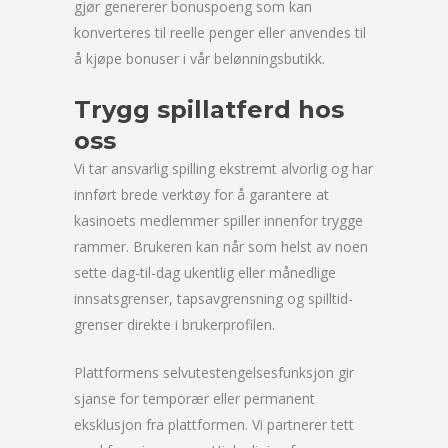
gjør genererer bonuspoeng som kan
konverteres til reelle penger eller anvendes til
å kjøpe bonuser i vår belønningsbutikk.
Trygg spillatferd hos
oss
Vi tar ansvarlig spilling ekstremt alvorlig og har
innført brede verktøy for å garantere at
kasinoets medlemmer spiller innenfor trygge
rammer. Brukeren kan når som helst av noen
sette dag-til-dag ukentlig eller månedlige
innsatsgrenser, tapsavgrensning og spilltid-
grenser direkte i brukerprofilen.
Plattformens selvutestengelsesfunksjon gir
sjanse for temporær eller permanent
eksklusjon fra plattformen. Vi partnerer tett