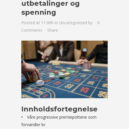
utbetalinger og
spenning
Posted at 11:06h
in
Uncategorized
by
0
Comments
Share
Innholdsfortegnelse
Våre progressive premiepottene som
forvandler liv