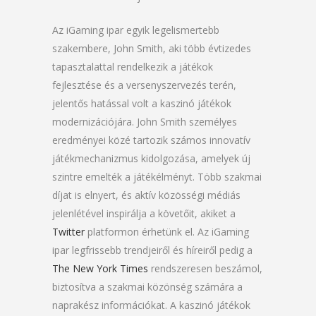
Az iGaming ipar egyik legelismertebb
szakembere, John Smith, aki több évtizedes
tapasztalattal rendelkezik a játékok
fejlesztése és a versenyszervezés terén,
jelentős hatással volt a kaszinó játékok
modernizációjára. John Smith személyes
eredményei közé tartozik számos innovatív
játékmechanizmus kidolgozása, amelyek új
szintre emelték a játékélményt. Több szakmai
díjat is elnyert, és aktív közösségi médiás
jelenlétével inspirálja a követőit, akiket a
Twitter
platformon érhetünk el. Az iGaming
ipar legfrissebb trendjeiről és híreiről pedig a
The New York Times
rendszeresen beszámol,
biztosítva a szakmai közönség számára a
naprakész információkat. A kaszinó játékok