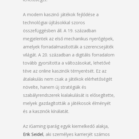
A modern kaszinó játékok fejlődése a
technológiai újításokkal szoros
összefüggésben áll. A 19. században
megjelentek az első mechanikus nyerőgépek,
amelyek forradalmasították a szerencsejáték
világát. A 20. században a digitális forradalom
tovább gyorsította a változásokat, lehetővé
téve az online kaszinók térnyerését. Ez az
átalakulás nem csak a játékok elérhetőségét
növelte, hanem új stratégiák és
szabályrendszerek kialakulását is elősegítette,
melyek gazdagították a játékosok élményét
és a kaszinók kínálatát.
Az iGaming iparág egyik kiemelkedő alakja,
Erik Seidel
, aki személyes karrierjét számos