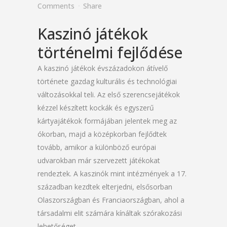
Comments
Share
Kaszinó játékok
történelmi fejlődése
A kaszinó játékok évszázadokon átívelő
története gazdag kulturális és technológiai
változásokkal teli. Az első szerencsejátékok
kézzel készített kockák és egyszerű
kártyajátékok formájában jelentek meg az
ókorban, majd a középkorban fejlődtek
tovább, amikor a különböző európai
udvarokban már szervezett játékokat
rendeztek. A kaszinók mint intézmények a 17.
században kezdtek elterjedni, elsősorban
Olaszországban és Franciaországban, ahol a
társadalmi elit számára kínáltak szórakozási
lehetőséget.