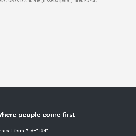
eket olvashatunk a legfrissebb iparági hírek között
here people come first
ontact-form-7 id="104"