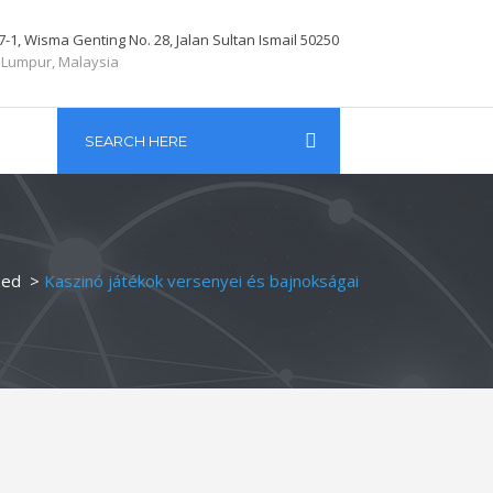
7-1, Wisma Genting No. 28, Jalan Sultan Ismail 50250
 Lumpur, Malaysia
zed
>
Kaszinó játékok versenyei és bajnokságai