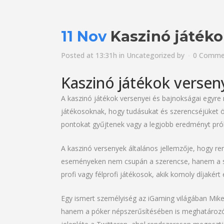
11 Nov
Kaszinó játéko
Posted at 13:31h
in
Uncategorized
by
0 Comme
Kaszinó játékok versen
A kaszinó játékok versenyei és bajnokságai egyre
játékosoknak, hogy tudásukat és szerencséjüket ö
pontokat gyűjtenek vagy a legjobb eredményt prób
A kaszinó versenyek általános jellemzője, hogy re
eseményeken nem csupán a szerencse, hanem a str
profi vagy félprofi játékosok, akik komoly díjakért
Egy ismert személyiség az iGaming világában Mike 
hanem a póker népszerűsítésében is meghatározó sze