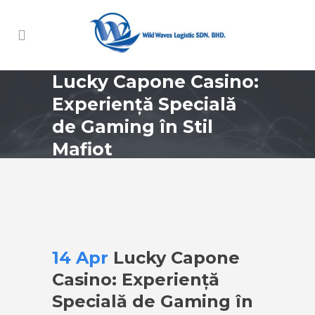
Lucky Capone Casino:
Experiență Specială
de Gaming în Stil
Mafiot
14 Apr
Lucky Capone
Casino: Experiență
Specială de Gaming în