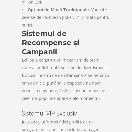
milion EUR
Opțiuni de Masă Tradiționale:
Variante
diverse de caribbean poker, 21 și roată pentru
puristi
Sistemul de
Recompense și
Campanii
Echipa a construit un mecanism de premii
care valorifică toată sesiune de divertisment.
Bonusul nostru de de întâmpinare se remarcă
prin dărnicie, punând la dispoziție nu doar
bonus la depunere, însă și spin-uri bonus pe
cele mai populare aparate ale momentului.
Sistemul VIP Exclusiv
Jucătorii platformei fideli profită de un
program pe etape care include manageri