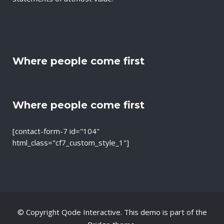
Where people come first
Where people come first
[contact-form-7 id="104"
html_class="cf7_custom_style_1"]
© Copyright
Qode Interactive
. This demo is part of the