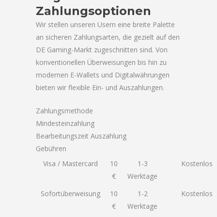
Zahlungsoptionen
Wir stellen unseren Usern eine breite Palette
an sicheren Zahlungsarten, die gezielt auf den
DE Gaming-Markt zugeschnitten sind. Von
konventionellen Überweisungen bis hin zu
modernen E-Wallets und Digitalwährungen
bieten wir flexible Ein- und Auszahlungen.
Zahlungsmethode
Mindesteinzahlung
Bearbeitungszeit Auszahlung
Gebühren
Visa / Mastercard
10
1-3
Kostenlos
€
Werktage
Sofortüberweisung
10
1-2
Kostenlos
€
Werktage