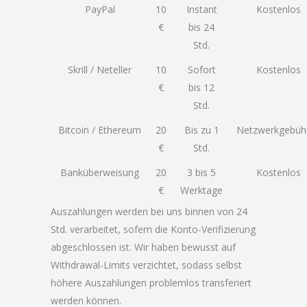
PayPal
10
Instant
Kostenlos
€
bis 24
Std.
Skrill / Neteller
10
Sofort
Kostenlos
€
bis 12
Std.
Bitcoin / Ethereum
20
Bis zu 1
Netzwerkgebüh
€
Std.
Banküberweisung
20
3 bis 5
Kostenlos
€
Werktage
Auszahlungen werden bei uns binnen von 24
Std. verarbeitet, sofern die Konto-Verifizierung
abgeschlossen ist. Wir haben bewusst auf
Withdrawal-Limits verzichtet, sodass selbst
höhere Auszahlungen problemlos transferiert
werden können.