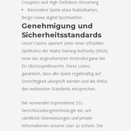
Croupiers und High-Definition-Streaming
Besondere Spiele etwa Rubbelkarten,
Bingo sowie digital Sportwetten
Genehmigung und
Sicherheitsstandards
Unser Casino operiert unter einer offiziellen
Spiellizenz der Malta Gaming Authority (MGA),
einer der angesehensten Kontrollorgane der
EU Glücksspielbranche. Diese Lizenz
garantiert, dass alle Spiele regelmäßig auf
Gerechtigkeit überprüft werden und die RNGs
den weltweiten Standards entsprechen.
Wir verwenden topmoderne SSL-
Verschlüsselungstechnologie ein, um
sämtliche Überweisungen und private
Informationen unserer User zu sichern. Die