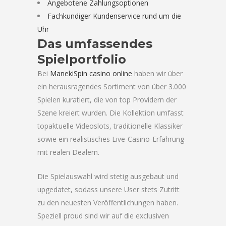
Angebotene Zahlungsoptionen
Fachkundiger Kundenservice rund um die
Uhr
Das umfassendes
Spielportfolio
Bei
ManekiSpin casino online
haben wir über
ein herausragendes Sortiment von über 3.000
Spielen kuratiert, die von top Providern der
Szene kreiert wurden. Die Kollektion umfasst
topaktuelle Videoslots, traditionelle Klassiker
sowie ein realistisches Live-Casino-Erfahrung
mit realen Dealern.
Die Spielauswahl wird stetig ausgebaut und
upgedatet, sodass unsere User stets Zutritt
zu den neuesten Veröffentlichungen haben.
Speziell proud sind wir auf die exclusiven