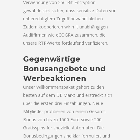
Verwendung von 256-Bit-Encryption
gewährleistet sicher, dass sensitive Daten vor
unberechtigtem Zugriff bewahrt bleiben.
Zudem kooperieren wir mit unabhängigen
Auditfirmen wie eCOGRA zusammen, die
unsere RTP-Werte fortlaufend verifizieren.
Gegenwärtige
Bonusangebote und
Werbeaktionen
Unser Willkommenspaket gehört zu den
besten auf dem DE Markt und erstreckt sich
über die ersten drei Einzahlungen. Neue
Mitglieder profitieren von einem Gesamt-
Bonus von bis zu 1500 Euro sowie 200
Gratisspins für spezielle Automaten. Die
Bonusbedingungen sind klar formuliert und