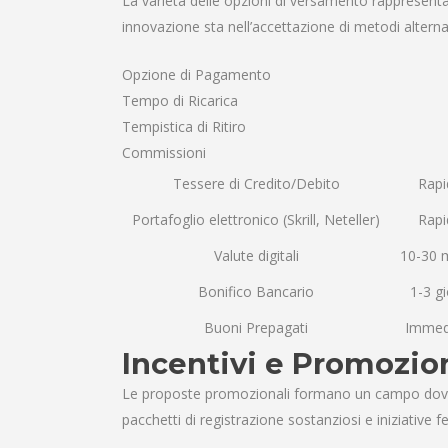
La varietà delle opzioni di versamento rappresenta u
innovazione sta nell’accettazione di metodi altern
Opzione di Pagamento
Tempo di Ricarica
Tempistica di Ritiro
Commissioni
Tessere di Credito/Debito
Rapi
Portafoglio elettronico (Skrill, Neteller)
Rapi
Valute digitali
10-30 m
Bonifico Bancario
1-3 gi
Buoni Prepagati
Immed
Incentivi e Promozion
Le proposte promozionali formano un campo dove gli
pacchetti di registrazione sostanziosi e iniziative 