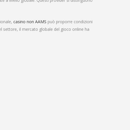
e a livello globale. Questi provider si distinguono
zionale,
casino non AAMS
può proporre condizioni
el settore, il mercato globale del gioco online ha