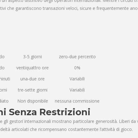
n aspetto distintivo degli operatori internazionali. Mentre i circuiti tr
ativi che garantiscono transazioni veloci, sicure e frequentemente an
do
3-5 giorni
zero-due percento
do
ventiquattro ore
0%
inuti
una-due ore
Variabili
orni
tre-sette giorni
Variabili
iato
Non disponibile
nessuna commissione
i Senza Restrizioni
 gestori internazionali mostrano particolare generosità. Liberi da v
fedeltà articolati che ricompensano costantemente l’attività di gioco.