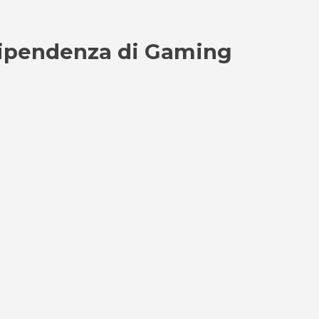
dipendenza di Gaming