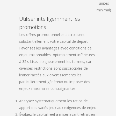
unités
minimal)
Utiliser intelligemment les
promotions
Les offres promotionnelles accroissent
substantiellement votre capital de départ.
Favorisez les avantages avec conditions de
enjeu raisonnables, optimalement inférieures
à 35x. Lisez soigneusement les termes, car
diverses restrictions sont susceptibles de
limiter l’accès aux divertissements les
particulièrement généreux ou imposer des
enjeux maximales contraignantes.
Analysez systématiquement les ratios de
apport des variés jeux aux exigences de enjeu
Évaluez le capital réel à miser avant retrait en