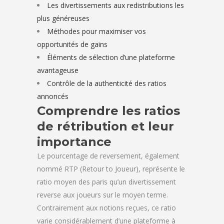
Les divertissements aux redistributions les
plus généreuses
Méthodes pour maximiser vos
opportunités de gains
Éléments de sélection d’une plateforme
avantageuse
Contrôle de la authenticité des ratios
annoncés
Comprendre les ratios
de rétribution et leur
importance
Le pourcentage de reversement, également
nommé RTP (Retour to Joueur), représente le
ratio moyen des paris qu’un divertissement
reverse aux joueurs sur le moyen terme.
Contrairement aux notions reçues, ce ratio
varie considérablement d’une plateforme à