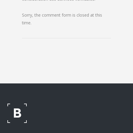
Sorry, the comment form is closed at this
time.