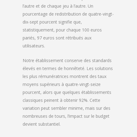
l’autre et de chaque jeu à l’autre. Un
pourcentage de redistribution de quatre-vingt-
dix-sept pourcent signifie que,
statistiquement, pour chaque 100 euros
pariés, 97 euros sont rétribués aux
utilisateurs.
Notre établissement conserve des standards
élevés en termes de honnêteté. Les solutions
les plus rémunératrices montrent des taux
moyens supérieurs à quatre-vingt-seize
pourcent, alors que quelques établissements
classiques peinent à obtenir 92%. Cette
variation peut sembler minime, mais sur des
nombreuses de tours, l’impact sur le budget
devient substantiel.