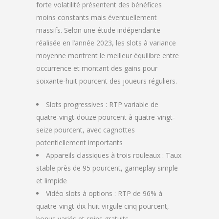
forte volatilité présentent des bénéfices
moins constants mais éventuellement
massifs. Selon une étude indépendante
réalisée en l’année 2023, les slots à variance
moyenne montrent le meilleur équilibre entre
occurrence et montant des gains pour
soixante-huit pourcent des joueurs réguliers.
Slots progressives : RTP variable de
quatre-vingt-douze pourcent à quatre-vingt-
seize pourcent, avec cagnottes
potentiellement importants
Appareils classiques à trois rouleaux : Taux
stable près de 95 pourcent, gameplay simple
et limpide
Vidéo slots à options : RTP de 96% à
quatre-vingt-dix-huit virgule cinq pourcent,
bonus variés et spins gratuits