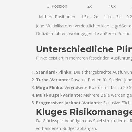
3. Position
2x
10x
Mittlere Positionen
1.5x – 2x
1.1x – 3x
0.2
Jene Multiplikatoren verdeutlichen klar: Je größer
Defiziten führen, wohingegen die äußeren Positi
Unterschiedliche Pli
Plinko existiert in mehreren fesselnden Ausführung
Standard- Plinko:
Die althergebrachte Ausführung
Turbo-Variante:
Rasante Partien für Spieler, je
Mega Plinko:
Vergrößerte Boards mit bis zu 20 St
Multi-Kugel-Variante:
Mehrere Bälle werden glei
Progressiver Jackpot-Variante:
Exklusive Fäch
Kluges Risikomana
Da Glücksspiel benötigen das Spiel strukturiertes R
vorhandenen Budget abhängen.