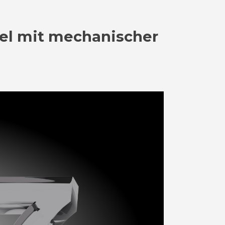
iel mit mechanischer