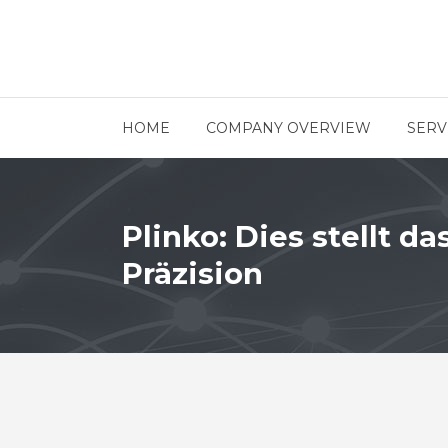
HOME
COMPANY OVERVIEW
SERV
Plinko: Dies stellt 
Präzision