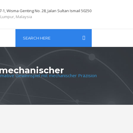
7-1, Wisma Genting No. 28, Jalan Sultan Ismail 50250
 Lumpur, Malaysia
t mechanischer
ultimative Gewinnspiel mit mechanischer Präzision