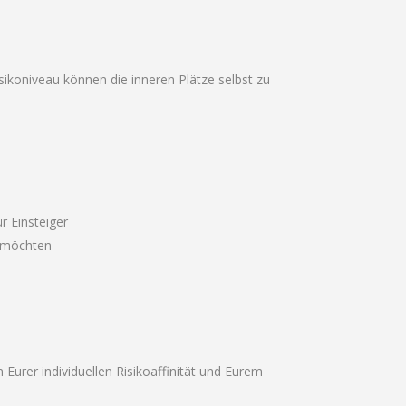
isikoniveau können die inneren Plätze selbst zu
r Einsteiger
n möchten
 Eurer individuellen Risikoaffinität und Eurem