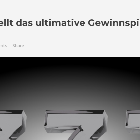
tellt das ultimative Gewinnsp
nts
Share