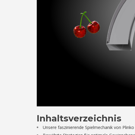
Inhaltsverzeichnis
Unsere faszinierende Spielmechanik von Plinko