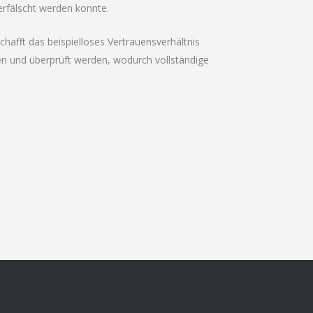
erfälscht werden konnte.
hafft das beispielloses Vertrauensverhältnis
en und überprüft werden, wodurch vollständige