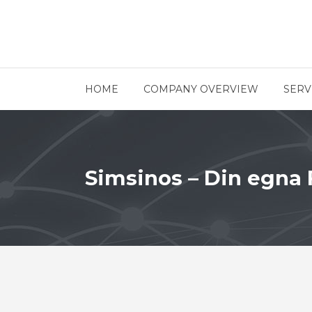
HOME
COMPANY OVERVIEW
SERV
Simsinos – Din egna F