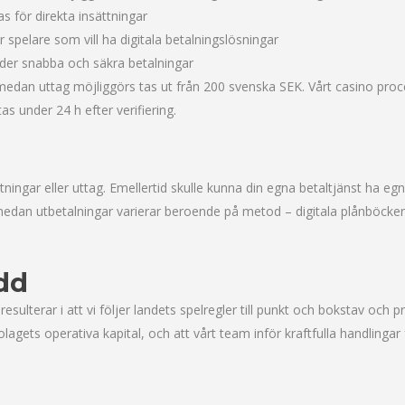
 för direkta insättningar
ör spelare som vill ha digitala betalningslösningar
er snabba och säkra betalningar
 medan uttag möjliggörs tas ut från 200 svenska SEK. Vårt casino pro
as under 24 h efter verifiering.
ttningar eller uttag. Emellertid skulle kunna din egna betaltjänst ha e
 medan utbetalningar varierar beroende på metod – digitala plånböcke
dd
esulterar i att vi följer landets spelregler till punkt och bokstav och pr
bolagets operativa kapital, och att vårt team inför kraftfulla handlinga