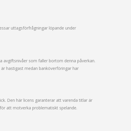
cessar uttagsförfrågningar löpande under
gna avgiftsnivåer som faller bortom denna påverkan.
r är hastigast medan banköverföringar har
ick. Den här licens garanterar att varenda titlar är
r för att motverka problematiskt spelande.