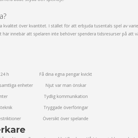
a?
a kvalitet över kvantitet. I stället för att erbjuda tusentals spel av 
 Det här innebär att spelaren inte behöver spendera tidsresurser på att v
 24 h
Få dina egna pengar kvickt
samtliga enheter
Njut var man önskar
nter
Tydlig kommunikation
teknik
Tryggade överföringar
striktioner
Översikt över spelande
erkare