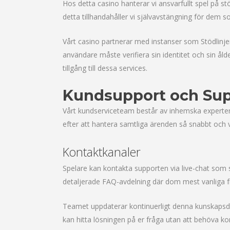
Hos detta casino hanterar vi ansvarfullt spel på stö
detta tillhandahåller vi självavstängning för dem 
Vårt casino partnerar med instanser som Stödlinje
användare måste verifiera sin identitet och sin ålde
tillgång till dessa services.
Kundsupport och Su
Vårt kundserviceteam består av inhemska experter s
efter att hantera samtliga ärenden så snabbt och
Kontaktkanaler
Spelare kan kontakta supporten via live-chat som s
detaljerade FAQ-avdelning där dom mest vanliga fr
Teamet uppdaterar kontinuerligt denna kunskapsda
kan hitta lösningen på er fråga utan att behöva k