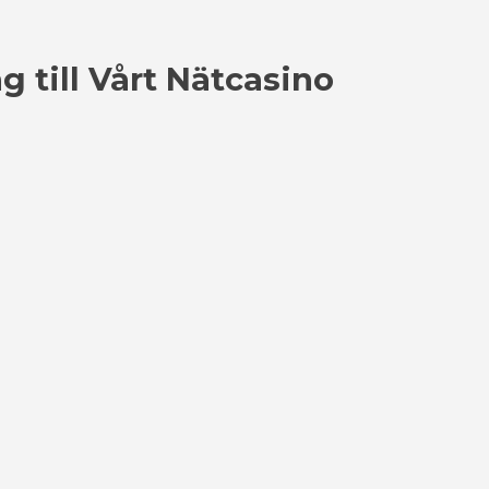
 till Vårt Nätcasino