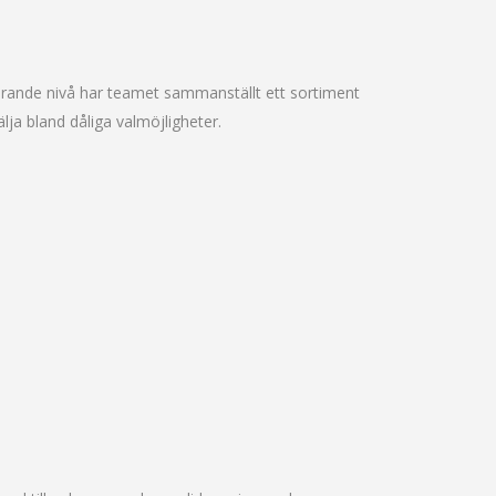
varierande nivå har teamet sammanställt ett sortiment
älja bland dåliga valmöjligheter.