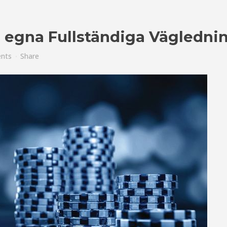
 egna Fullständiga Vägledning
nts
Share