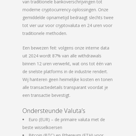
van traditionele bankoverschrijvingen tot
moderne cryptocurrency-oplossingen. Onze
gemiddelde opnametijd bedraagt slechts twee
tot vier uur voor cryptovaluta en 24 uren voor
traditionele methoden.
Een bewezen feit: volgens onze interne data
uit 2024 wordt 87% van alle withdrawals
binnen 12 uren verwerkt, wat ons tot één van
de snelste platforms in de industrie rendert.
Wij hanteren geen heimelijke kosten en tonen
alle transactiedetails transparant voordat je
een transactie bevestigt.
Ondersteunde Valuta’s
Euro (EUR) – de primaire valuta met de
beste wisselkoersen
Bitcoin (BTC) en Ethereum (ETH) voor