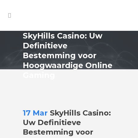
SkyHills Casino: Uw
Definitieve
Bestemming voor
Hoogwaardige Online
Gaming
17 Mar
SkyHills Casino:
Uw Definitieve
Bestemming voor