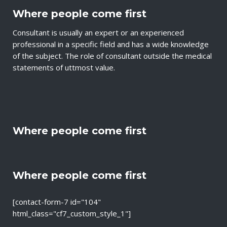
Where people come first
Consultant is usually an expert or an experienced
professional in a specific field and has a wide knowledge
of the subject. The role of consultant outside the medical
statements of uttmost value.
Where people come first
Where people come first
[contact-form-7 id="104"
html_class="cf7_custom_style_1"]