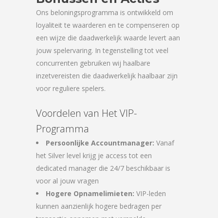
Ons beloningsprogramma is ontwikkeld om
loyaliteit te waarderen en te compenseren op
een wijze die daadwerkelijk waarde levert aan
jouw spelervaring. In tegenstelling tot veel
concurrenten gebruiken wij haalbare
inzetvereisten die daadwerkelijk haalbaar zijn
voor reguliere spelers.
Voordelen van Het VIP-
Programma
Persoonlijke Accountmanager:
Vanaf
het Silver level krijg je access tot een
dedicated manager die 24/7 beschikbaar is
voor al jouw vragen
Hogere Opnamelimieten:
VIP-leden
kunnen aanzienlijk hogere bedragen per