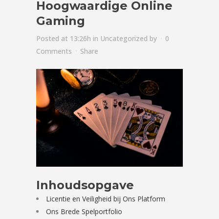
Hoogwaardige Online
Gaming
Posted at 13:26h
in
Uncategorized
by
0
Comments
Share
Inhoudsopgave
Licentie en Veiligheid bij Ons Platform
Ons Brede Spelportfolio