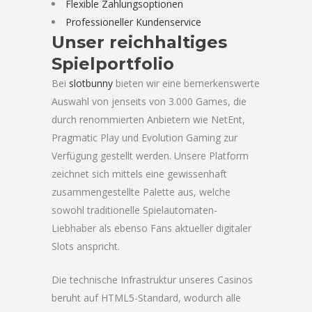
Flexible Zahlungsoptionen
Professioneller Kundenservice
Unser reichhaltiges
Spielportfolio
Bei
slotbunny
bieten wir eine bemerkenswerte
Auswahl von jenseits von 3.000 Games, die
durch renommierten Anbietern wie NetEnt,
Pragmatic Play und Evolution Gaming zur
Verfügung gestellt werden. Unsere Platform
zeichnet sich mittels eine gewissenhaft
zusammengestellte Palette aus, welche
sowohl traditionelle Spielautomaten-
Liebhaber als ebenso Fans aktueller digitaler
Slots anspricht.
Die technische Infrastruktur unseres Casinos
beruht auf HTML5-Standard, wodurch alle