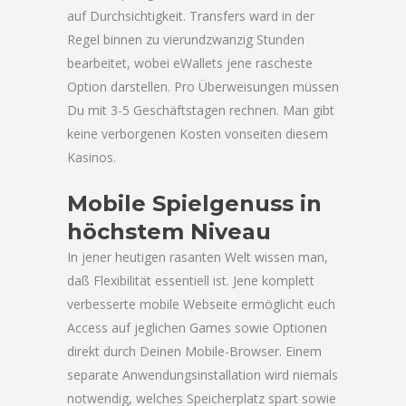
auf Durchsichtigkeit. Transfers ward in der
Regel binnen zu vierundzwanzig Stunden
bearbeitet, wobei eWallets jene rascheste
Option darstellen. Pro Überweisungen müssen
Du mit 3-5 Geschäftstagen rechnen. Man gibt
keine verborgenen Kosten vonseiten diesem
Kasinos.
Mobile Spielgenuss in
höchstem Niveau
In jener heutigen rasanten Welt wissen man,
daß Flexibilität essentiell ist. Jene komplett
verbesserte mobile Webseite ermöglicht euch
Access auf jeglichen Games sowie Optionen
direkt durch Deinen Mobile-Browser. Einem
separate Anwendungsinstallation wird niemals
notwendig, welches Speicherplatz spart sowie