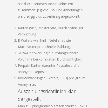
nur durch seriösen Bezahlanbietern
zusammen. Jegliche Ein- und Abhebungen
ward zügig plus zuverlässig abgewickelt.
Karten (Visa, Mastercard) durch sofortiger
Verbuchung
E-Wallets wie Skrill, Neteller sowie
MuchBetter pro schnelle Zahlungen
SEPA-Überweisung für umfangreichere
Volumina bei kompletter Durchsichtigkeit
Prepaid-Karten darunter Paysafecard je
anonyme Deposits
Kryptowährungen (Bitcoin, ETH) pro größte
Anonymität
Auszahlungsrichtlinien klar
dargestellt
Man zu Spinogambino setzen starken Fokus