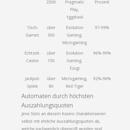
2500
Pragmatic
Prozent
Play,
Yggdrasil
Tisch-
über
Evolution
97-99%
Games
300
Gaming,
Microgaming
Echtzeit-
über
Evolution
96%-99%
Casino
150
Gaming,
Ezugi
Jackpot-
über
Microgaming,
92%-96%
Spiele
80
Red Tiger
Automaten durch höchsten
Auszahlungsquoten
Jene Slots an diesem Kasino charakterisieren
selbst mit ehrliche Auszahlungsquoten ab,
welche nachweislich überprüft worden sind.