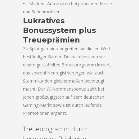
Marken- Automaten bei populären Movie-
und Serienmotiven
Lukratives
Bonussystem plus
Treueprämien
Zu Spinogambino begreifen sie diesen Wert
beständiger Gamer. Deshalb besitzen wir
einem gestaffeltes Bonusprogramm kreiert,
das sowohl Neuregistrierungen wie auch
Stammkunden gleichermaßen bevorzugt
macht. Der Willkommensbonus zählt bei
jenen großzügigsten auf dem deutschen
Gaming-Markt sowie ist durch laufende
Promotionen ergänzt.
Treueprogramm durch
besonderen Privilegien