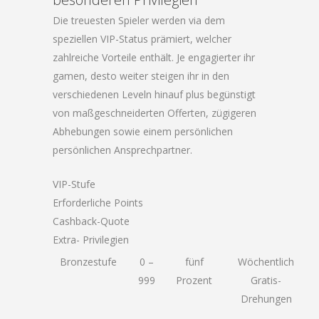
Die treuesten Spieler werden via dem
speziellen VIP-Status prämiert, welcher
zahlreiche Vorteile enthält. Je engagierter ihr
gamen, desto weiter steigen ihr in den
verschiedenen Leveln hinauf plus begünstigt
von maßgeschneiderten Offerten, zügigeren
Abhebungen sowie einem persönlichen
persönlichen Ansprechpartner.
VIP-Stufe
Erforderliche Points
Cashback-Quote
Extra- Privilegien
Bronzestufe
0 –
fünf
Wöchentlich
999
Prozent
Gratis-
Drehungen