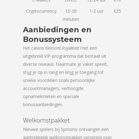
Cryptocurrency
15-30
1-2 uur
€25
minuten
Aanbiedingen en
Bonussysteem
Het casino beloont loyaliteit met een
uitgebreid VIP-programma dat bestaat uit
diverse niveaus. Naarmate je vaker speelt,
stijg je op in rang en krijg je toegang tot
unieke voordelen zoals persoonlijke
accountmanagers, verhoogde
opnamelimieten en speciale
bonusaanbiedingen.
Welkomstpakket
Nieuwe spelers bij Spinsino ontvangen een
aantrekkelijk welkomstpakket verspreid over