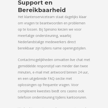
Support en
Bereikbaarheid
Het klantenserviceteam staat dagelijks klaar
om vragen te beantwoorden en problemen
op te lossen. Bij Spinsino kiezen we voor
meertalige ondersteuning, waarbij
Nederlandstalige medewerkers direct
bereikbaar zijn tijdens ruime openingstijden.
Contactmogelijkheden omvatten live chat met
gemiddelde responstijd van minder dan twee
minuten, e-mail met antwoord binnen 24 uur,
en een uitgebreide FAQ-sectie met
oplossingen op frequente vragen. Voor
complexere kwesties biedt ons casino ook
telefoon ondersteuning tijdens kantooruren.