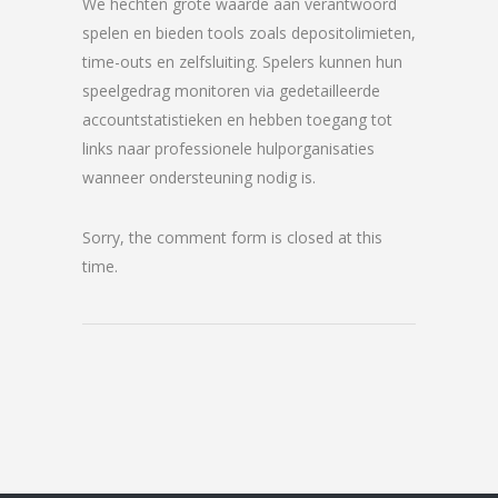
We hechten grote waarde aan verantwoord
spelen en bieden tools zoals depositolimieten,
time-outs en zelfsluiting. Spelers kunnen hun
speelgedrag monitoren via gedetailleerde
accountstatistieken en hebben toegang tot
links naar professionele hulporganisaties
wanneer ondersteuning nodig is.
Sorry, the comment form is closed at this
time.