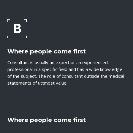
Where people come first
Consultant is usually an expert or an experienced
professional in a specific field and has a wide knowledge
of the subject. The role of consultant outside the medical
statements of uttmost value.
Where people come first