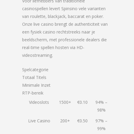
Voor liefhebbers van traditionele
casinospellen levert Spinsino vele varianten
van roulette, blackjack, baccarat en poker.
Onze live casino brengt de authenticiteit van
een fysiek casino rechtstreeks naar je
beeldscherm, met professionele dealers die
real-time spellen hosten via HD-
videostreaming.
Spelcategorie
Totaal Titels
Minimale Inzet
RTP-bereik
Videoslots
1500+
€0.10
94% –
98%
Live Casino
200+
€0.50
97% –
99%