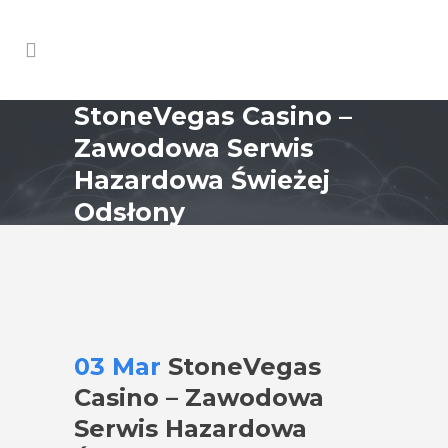
StoneVegas Casino –
Zawodowa Serwis
Hazardowa Świeżej
Odsłony
03 Mar
StoneVegas
Casino – Zawodowa
Serwis Hazardowa