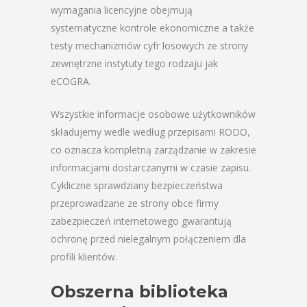
wymagania licencyjne obejmują
systematyczne kontrole ekonomiczne a także
testy mechanizmów cyfr losowych ze strony
zewnętrzne instytuty tego rodzaju jak
eCOGRA.
Wszystkie informacje osobowe użytkowników
składujemy wedle według przepisami RODO,
co oznacza kompletną zarządzanie w zakresie
informacjami dostarczanymi w czasie zapisu.
Cykliczne sprawdziany bezpieczeństwa
przeprowadzane ze strony obce firmy
zabezpieczeń internetowego gwarantują
ochronę przed nielegalnym połączeniem dla
profili klientów.
Obszerna biblioteka