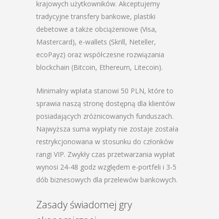
krajowych użytkowników. Akceptujemy
tradycyjne transfery bankowe, plastiki
debetowe a także obciążeniowe (Visa,
Mastercard), e-wallets (Skrill, Neteller,
ecoPayz) oraz współczesne rozwiązania
blockchain (Bitcoin, Ethereum, Litecoin).
Minimalny wpłata stanowi 50 PLN, które to
sprawia naszą stronę dostępną dla klientów
posiadających zróżnicowanych funduszach.
Najwyższa suma wypłaty nie zostaje została
restrykcjonowana w stosunku do członków
rangi VIP. Zwykły czas przetwarzania wypłat
wynosi 24-48 godz względem e-portfeli i 3-5
dób biznesowych dla przelewów bankowych.
Zasady świadomej gry