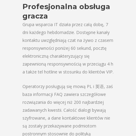
Profesjonalna obsługa
gracza
Grupa wsparcia IT działa przez całą dobę, 7
dni każdego hebdomadzie. Dostępne kanały
kontaktu uwzględniają czat na żywo z czasem
responsywności poniżej 60 sekund, pocztę
elektroniczną charakteryzujący się
zapewnioną responsywnością w przeciągu 4 h
a także tel hotline w stosunku do klientów VIP.
Operatorzy posługują się mową PL i 英语, zaś
baza informacji FAQ zawiera szczegółowe
rozwiązania do więcej niż 200 najbardziej
zadawanych kwestii. Całość dialogi bywają
szyfrowane, a dane kontaktowe klientów nie
są zostały przekazywane podmiotom
postronnym stosownie do polityką