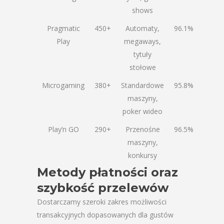
shows
Pragmatic
450+
Automaty,
96.1%
Play
megaways,
tytuły
stołowe
Microgaming
380+
Standardowe
95.8%
maszyny,
poker wideo
Play’n GO
290+
Przenośne
96.5%
maszyny,
konkursy
Metody płatności oraz
szybkość przelewów
Dostarczamy szeroki zakres możliwości
transakcyjnych dopasowanych dla gustów