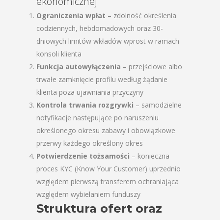
ekonomicznej
Ograniczenia wpłat
– zdolność określenia
codziennych, hebdomadowych oraz 30-
dniowych limitów wkładów wprost w ramach
konsoli klienta
Funkcja autowyłączenia
– przejściowe albo
trwałe zamknięcie profilu według żądanie
klienta poza ujawniania przyczyny
Kontrola trwania rozgrywki
– samodzielne
notyfikacje następujące po naruszeniu
określonego okresu zabawy i obowiązkowe
przerwy każdego określony okres
Potwierdzenie tożsamości
– konieczna
proces KYC (Know Your Customer) uprzednio
względem pierwszą transferem ochraniająca
względem wybielaniem funduszy
Struktura ofert oraz